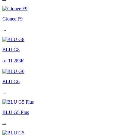
Gionee F9
...
BLU G8
от 11'283₽
BLU G6
...
BLU G5 Plus
...