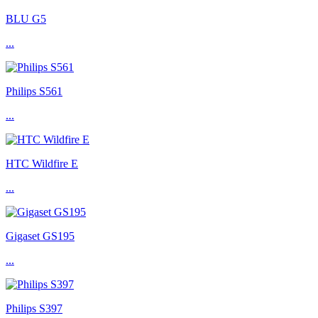
BLU G5
...
Philips S561
...
HTC Wildfire E
...
Gigaset GS195
...
Philips S397