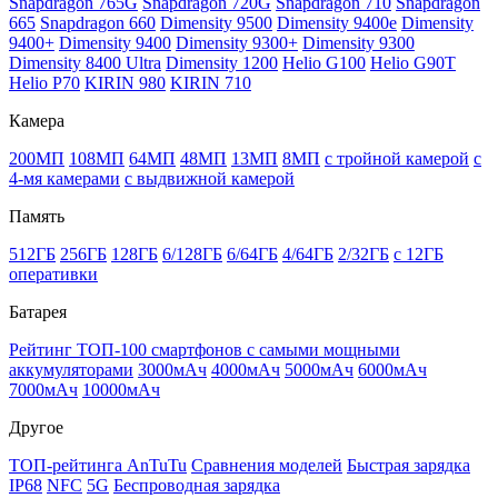
Snapdragon 765G
Snapdragon 720G
Snapdragon 710
Snapdragon
665
Snapdragon 660
Dimensity 9500
Dimensity 9400e
Dimensity
9400+
Dimensity 9400
Dimensity 9300+
Dimensity 9300
Dimensity 8400 Ultra
Dimensity 1200
Helio G100
Helio G90T
Helio P70
KIRIN 980
KIRIN 710
Камера
200МП
108МП
64МП
48МП
13МП
8МП
с тройной камерой
с
4-мя камерами
с выдвижной камерой
Память
512ГБ
256ГБ
128ГБ
6/128ГБ
6/64ГБ
4/64ГБ
2/32ГБ
с 12ГБ
оперативки
Батарея
Рейтинг ТОП-100 смартфонов с самыми мощными
аккумуляторами
3000мАч
4000мАч
5000мАч
6000мАч
7000мАч
10000мАч
Другое
ТОП-рейтинга AnTuTu
Сравнения моделей
Быстрая зарядка
IP68
NFC
5G
Беспроводная зарядка