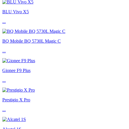
BLU Vivo X5
...
BQ Mobile BQ 5730L Magic C
...
Gionee F9 Plus
...
Prestigio X Pro
...