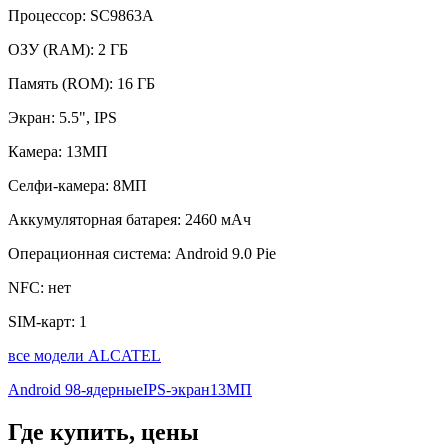
Процессор:
SC9863A
ОЗУ (RAM):
2 ГБ
Память (ROM):
16 ГБ
Экран:
5.5", IPS
Камера:
13МП
Селфи-камера:
8МП
Аккумуляторная батарея:
2460 мАч
Операционная система:
Android 9.0 Pie
NFC:
нет
SIM-карт:
1
все модели ALCATEL
Android 9
8-ядерные
IPS-экран
13МП
Где купить, цены