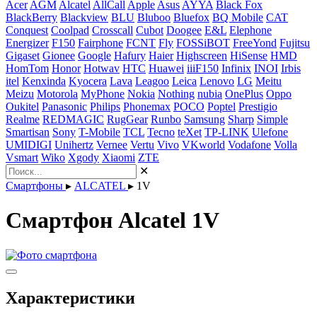
Acer
AGM
Alcatel
AllCall
Apple
Asus
AYYA
Black Fox
BlackBerry
Blackview
BLU
Bluboo
Bluefox
BQ Mobile
CAT
Conquest
Coolpad
Crosscall
Cubot
Doogee
E&L
Elephone
Energizer
F150
Fairphone
FCNT
Fly
FOSSiBOT
FreeYond
Fujitsu
Gigaset
Gionee
Google
Hafury
Haier
Highscreen
HiSense
HMD
HomTom
Honor
Hotwav
HTC
Huawei
iiiF150
Infinix
INOI
Irbis
itel
Kenxinda
Kyocera
Lava
Leagoo
Leica
Lenovo
LG
Meitu
Meizu
Motorola
MyPhone
Nokia
Nothing
nubia
OnePlus
Oppo
Oukitel
Panasonic
Philips
Phonemax
POCO
Poptel
Prestigio
Realme
REDMAGIC
RugGear
Runbo
Samsung
Sharp
Simple
Smartisan
Sony
T-Mobile
TCL
Tecno
teXet
TP-LINK
Ulefone
UMIDIGI
Unihertz
Vernee
Vertu
Vivo
VKworld
Vodafone
Volla
Vsmart
Wiko
Xgody
Xiaomi
ZTE
✕
Смартфоны
▸
ALCATEL
▸
1V
Смартфон Alcatel 1V
Характеристики