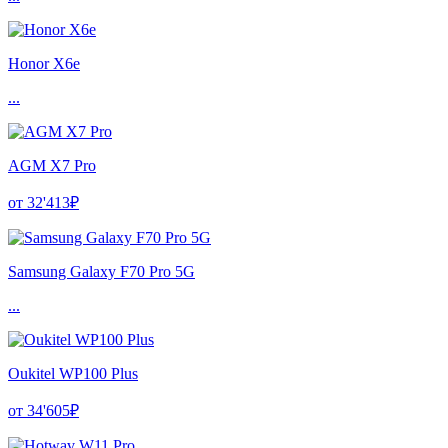
Honor X6e
...
AGM X7 Pro
от 32'413₽
Samsung Galaxy F70 Pro 5G
...
Oukitel WP100 Plus
от 34'605₽