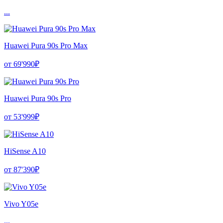
...
Huawei Pura 90s Pro Max
от 69'990₽
Huawei Pura 90s Pro
от 53'999₽
HiSense A10
от 87'390₽
Vivo Y05e
...