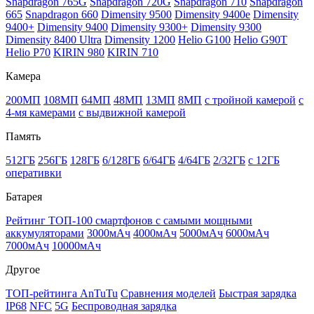
Snapdragon 765G
Snapdragon 720G
Snapdragon 710
Snapdragon
665
Snapdragon 660
Dimensity 9500
Dimensity 9400e
Dimensity
9400+
Dimensity 9400
Dimensity 9300+
Dimensity 9300
Dimensity 8400 Ultra
Dimensity 1200
Helio G100
Helio G90T
Helio P70
KIRIN 980
KIRIN 710
Камера
200МП
108МП
64МП
48МП
13МП
8МП
с тройной камерой
с
4-мя камерами
с выдвижной камерой
Память
512ГБ
256ГБ
128ГБ
6/128ГБ
6/64ГБ
4/64ГБ
2/32ГБ
с 12ГБ
оперативки
Батарея
Рейтинг ТОП-100 смартфонов с самыми мощными
аккумуляторами
3000мАч
4000мАч
5000мАч
6000мАч
7000мАч
10000мАч
Другое
ТОП-рейтинга AnTuTu
Сравнения моделей
Быстрая зарядка
IP68
NFC
5G
Беспроводная зарядка