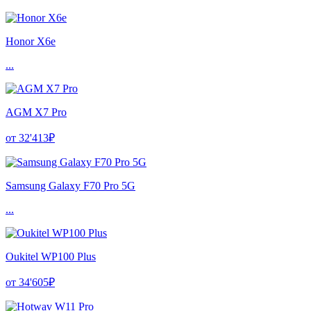
Honor X6e
...
AGM X7 Pro
от 32'413₽
Samsung Galaxy F70 Pro 5G
...
Oukitel WP100 Plus
от 34'605₽