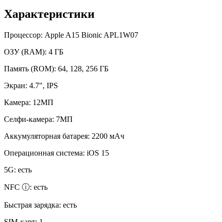
Характеристики
Процессор:
Apple A15 Bionic APL1W07
ОЗУ (RAM):
4 ГБ
Память (ROM):
64, 128, 256 ГБ
Экран:
4.7", IPS
Камера:
12МП
Селфи-камера:
7МП
Аккумуляторная батарея:
2200 мАч
Операционная система:
iOS 15
5G:
есть
NFC ⓘ:
есть
Быстрая зарядка:
есть
SIM-карт:
1