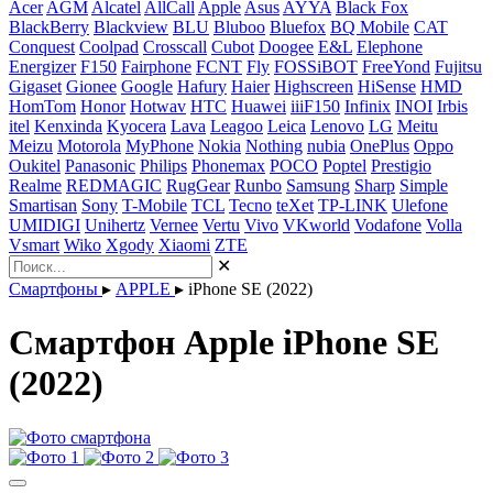
Acer
AGM
Alcatel
AllCall
Apple
Asus
AYYA
Black Fox
BlackBerry
Blackview
BLU
Bluboo
Bluefox
BQ Mobile
CAT
Conquest
Coolpad
Crosscall
Cubot
Doogee
E&L
Elephone
Energizer
F150
Fairphone
FCNT
Fly
FOSSiBOT
FreeYond
Fujitsu
Gigaset
Gionee
Google
Hafury
Haier
Highscreen
HiSense
HMD
HomTom
Honor
Hotwav
HTC
Huawei
iiiF150
Infinix
INOI
Irbis
itel
Kenxinda
Kyocera
Lava
Leagoo
Leica
Lenovo
LG
Meitu
Meizu
Motorola
MyPhone
Nokia
Nothing
nubia
OnePlus
Oppo
Oukitel
Panasonic
Philips
Phonemax
POCO
Poptel
Prestigio
Realme
REDMAGIC
RugGear
Runbo
Samsung
Sharp
Simple
Smartisan
Sony
T-Mobile
TCL
Tecno
teXet
TP-LINK
Ulefone
UMIDIGI
Unihertz
Vernee
Vertu
Vivo
VKworld
Vodafone
Volla
Vsmart
Wiko
Xgody
Xiaomi
ZTE
✕
Смартфоны
▸
APPLE
▸
iPhone SE (2022)
Смартфон Apple iPhone SE
(2022)