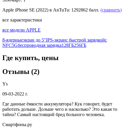
Apple iPhone SE (2022) в AnTuTu:
1292862 балл.
(сравнить)
все характеристики
все модели APPLE
8-ядерные
экран до 5"
IPS-экран
с быстрой зарядкой
с
NFC
5G
беспроводная зарядка
128ГБ
256ГБ
Где купить, цены
Отзывы (2)
Ys
09-03-2022 г.
Где данные ёмкости аккумулятора? Кук говорит, будет
работать дольше. Дольше чего и насколько? Это какая то
тайна? Самый настоящий бред больного человека.
Смартфоны.ру