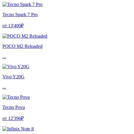
Tecno Spark 7 Pro
от 13'400₽
POCO M2 Reloaded
...
Vivo Y20G
...
Tecno Pova
от 12'396₽