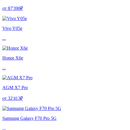
от 87'390₽
Vivo Y05e
...
Honor X6e
...
AGM X7 Pro
от 32'413₽
Samsung Galaxy F70 Pro 5G
...