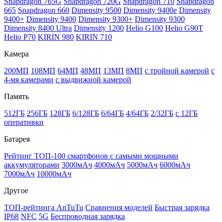
Snapdragon 765G
Snapdragon 720G
Snapdragon 710
Snapdragon
665
Snapdragon 660
Dimensity 9500
Dimensity 9400e
Dimensity
9400+
Dimensity 9400
Dimensity 9300+
Dimensity 9300
Dimensity 8400 Ultra
Dimensity 1200
Helio G100
Helio G90T
Helio P70
KIRIN 980
KIRIN 710
Камера
200МП
108МП
64МП
48МП
13МП
8МП
с тройной камерой
с
4-мя камерами
с выдвижной камерой
Память
512ГБ
256ГБ
128ГБ
6/128ГБ
6/64ГБ
4/64ГБ
2/32ГБ
с 12ГБ
оперативки
Батарея
Рейтинг ТОП-100 смартфонов с самыми мощными
аккумуляторами
3000мАч
4000мАч
5000мАч
6000мАч
7000мАч
10000мАч
Другое
ТОП-рейтинга AnTuTu
Сравнения моделей
Быстрая зарядка
IP68
NFC
5G
Беспроводная зарядка