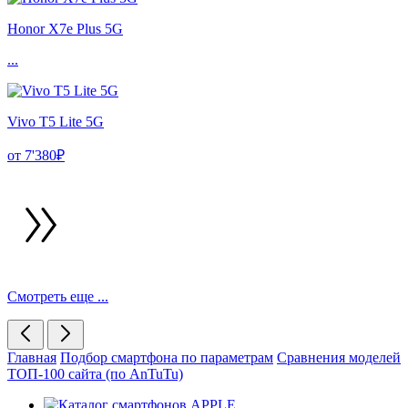
Honor X7e Plus 5G
...
Vivo T5 Lite 5G
от 7'380₽
Смотреть еще ...
Главная
Подбор смартфона по параметрам
Сравнения моделей
ТОП-100 сайта (по AnTuTu)