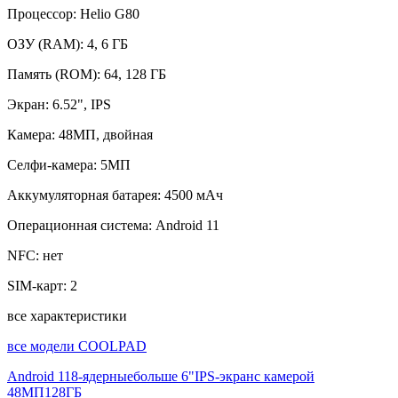
Процессор:
Helio G80
ОЗУ (RAM):
4, 6 ГБ
Память (ROM):
64, 128 ГБ
Экран:
6.52", IPS
Камера:
48МП, двойная
Селфи-камера:
5МП
Аккумуляторная батарея:
4500 мАч
Операционная система:
Android 11
NFC:
нет
SIM-карт:
2
все характеристики
все модели COOLPAD
Android 11
8-ядерные
больше 6"
IPS-экран
с камерой
48МП
128ГБ