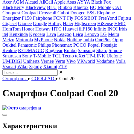
Acer
AGM
Alcatel
AllCall
Apple
Asus
AYYA
Black Fox
BlackBerry
Blackview
BLU
Bluboo
Bluefox
BQ Mobile
CAT
Conquest
Coolpad
Crosscall
Cubot
Doogee
E&L
Elephone
Energizer
F150
Fairphone
FCNT
Fly
FOSSiBOT
FreeYond
Fujitsu
Gigaset
Gionee
Google
Hafury
Haier
Highscreen
HiSense
HMD
HomTom
Honor
Hotwav
HTC
Huawei
iiiF150
Infinix
INOI
Irbis
itel
Kenxinda
Kyocera
Lava
Leagoo
Leica
Lenovo
LG
Meitu
Meizu
Motorola
MyPhone
Nokia
Nothing
nubia
OnePlus
Oppo
Oukitel
Panasonic
Philips
Phonemax
POCO
Poptel
Prestigio
Realme
REDMAGIC
RugGear
Runbo
Samsung
Sharp
Simple
Smartisan
Sony
T-Mobile
TCL
Tecno
teXet
TP-LINK
Ulefone
UMIDIGI
Unihertz
Vernee
Vertu
Vivo
VKworld
Vodafone
Volla
Vsmart
Wiko
Xgody
Xiaomi
ZTE
✕
Смартфоны
▸
COOLPAD
▸
Cool 20
Смартфон Coolpad Cool 20
Характеристики