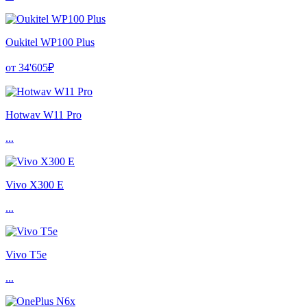
Oukitel WP100 Plus
от 34'605₽
Hotwav W11 Pro
...
Vivo X300 E
...
Vivo T5e
...