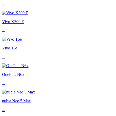
...
Vivo X300 E
...
Vivo T5e
...
OnePlus N6x
...
nubia Neo 5 Max
...