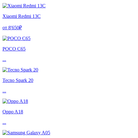
Xiaomi Redmi 13C
от 8'650₽
POCO C65
...
Tecno Spark 20
...
Oppo A18
...