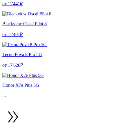
от 11'441₽
Blackview Oscal Pilot 8
от 11'401₽
Tecno Pova 8 Pro 5G
от 17'620₽
Honor X7e Plus 5G
...