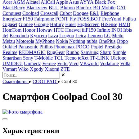
Acer
AGM
Alcatel
AllCall
Apple
Asus
AYYA
Black Fox
BlackBerry
Blackview
BLU
Bluboo
Bluefox
BQ Mobile
CAT
Conquest
Coolpad
Crosscall
Cubot
Doogee
E&L
Elephone
Energizer
F150
Fairphone
FCNT
Fly
FOSSiBOT
FreeYond
Fujitsu
Gigaset
Gionee
Google
Hafury
Haier
Highscreen
HiSense
HMD
HomTom
Honor
Hotwav
HTC
Huawei
iiiF150
Infinix
INOI
Irbis
itel
Kenxinda
Kyocera
Lava
Leagoo
Leica
Lenovo
LG
Meitu
Meizu
Motorola
MyPhone
Nokia
Nothing
nubia
OnePlus
Oppo
Oukitel
Panasonic
Philips
Phonemax
POCO
Poptel
Prestigio
Realme
REDMAGIC
RugGear
Runbo
Samsung
Sharp
Simple
Smartisan
Sony
T-Mobile
TCL
Tecno
teXet
TP-LINK
Ulefone
UMIDIGI
Unihertz
Vernee
Vertu
Vivo
VKworld
Vodafone
Volla
Vsmart
Wiko
Xgody
Xiaomi
ZTE
✕
Смартфоны
▸
COOLPAD
▸
Cool 30
Смартфон Coolpad Cool 30
Характеристики