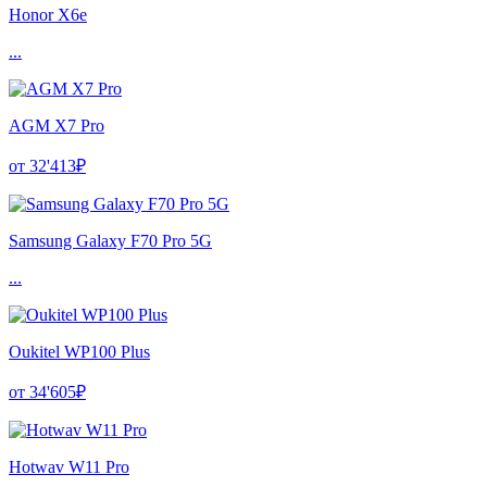
Honor X6e
...
AGM X7 Pro
от 32'413₽
Samsung Galaxy F70 Pro 5G
...
Oukitel WP100 Plus
от 34'605₽
Hotwav W11 Pro