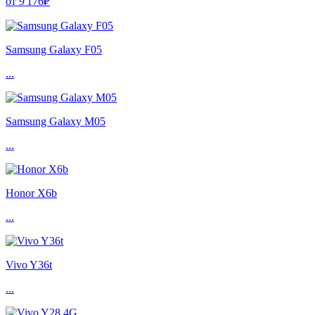
от 9'176₽
Samsung Galaxy F05
...
Samsung Galaxy M05
...
Honor X6b
...
Vivo Y36t
...