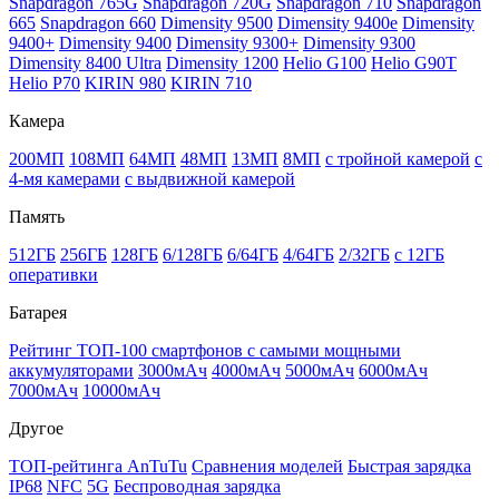
Snapdragon 765G
Snapdragon 720G
Snapdragon 710
Snapdragon
665
Snapdragon 660
Dimensity 9500
Dimensity 9400e
Dimensity
9400+
Dimensity 9400
Dimensity 9300+
Dimensity 9300
Dimensity 8400 Ultra
Dimensity 1200
Helio G100
Helio G90T
Helio P70
KIRIN 980
KIRIN 710
Камера
200МП
108МП
64МП
48МП
13МП
8МП
с тройной камерой
с
4-мя камерами
с выдвижной камерой
Память
512ГБ
256ГБ
128ГБ
6/128ГБ
6/64ГБ
4/64ГБ
2/32ГБ
с 12ГБ
оперативки
Батарея
Рейтинг ТОП-100 смартфонов с самыми мощными
аккумуляторами
3000мАч
4000мАч
5000мАч
6000мАч
7000мАч
10000мАч
Другое
ТОП-рейтинга AnTuTu
Сравнения моделей
Быстрая зарядка
IP68
NFC
5G
Беспроводная зарядка