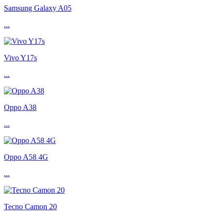
Samsung Galaxy A05
...
Vivo Y17s
...
Oppo A38
...
Oppo A58 4G
...
Tecno Camon 20