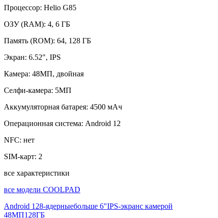
Процессор:
Helio G85
ОЗУ (RAM):
4, 6 ГБ
Память (ROM):
64, 128 ГБ
Экран:
6.52", IPS
Камера:
48МП, двойная
Селфи-камера:
5МП
Аккумуляторная батарея:
4500 мАч
Операционная система:
Android 12
NFC:
нет
SIM-карт:
2
все характеристики
все модели COOLPAD
Android 12
8-ядерные
больше 6"
IPS-экран
с камерой
48МП
128ГБ