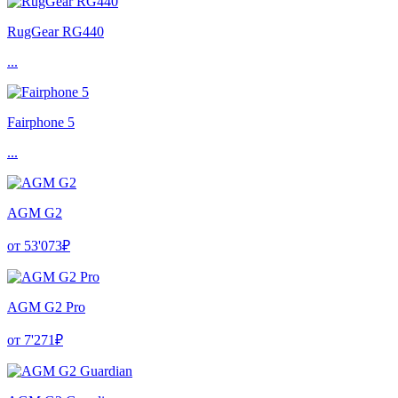
RugGear RG440
...
Fairphone 5
...
AGM G2
от 53'073₽
AGM G2 Pro
от 7'271₽