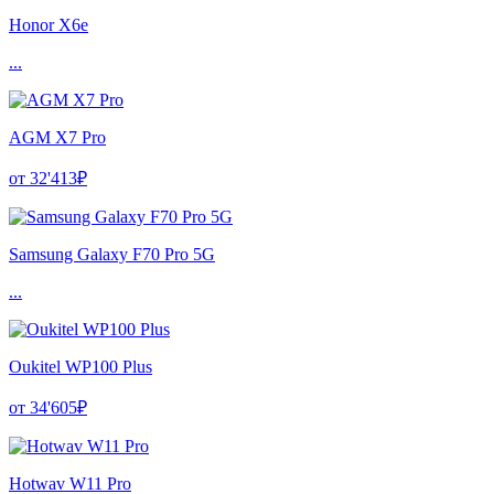
Honor X6e
...
AGM X7 Pro
от 32'413₽
Samsung Galaxy F70 Pro 5G
...
Oukitel WP100 Plus
от 34'605₽
Hotwav W11 Pro