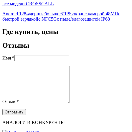
все модели CROSSCALL
Android 12
8-ядерные
больше 6"
IPS-экран
с камерой 48МП
с
быстрой зарядкой
с NFC
5G
с пыле/влагозащитой IP68
Где купить, цены
Отзывы
Имя *
Отзыв *
АНАЛОГИ И КОНКУРЕНТЫ