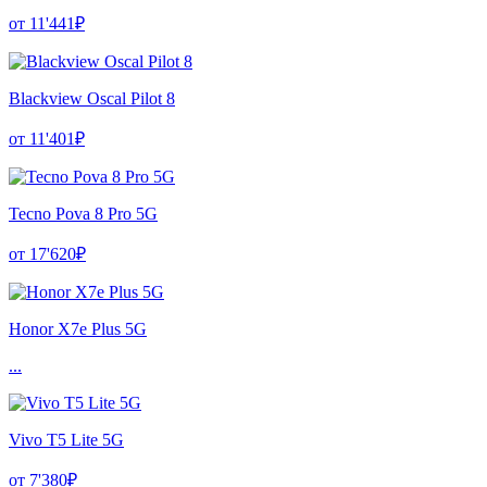
от 11'441₽
Blackview Oscal Pilot 8
от 11'401₽
Tecno Pova 8 Pro 5G
от 17'620₽
Honor X7e Plus 5G
...
Vivo T5 Lite 5G
от 7'380₽