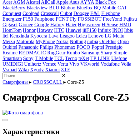
Acer
AGM
Alcatel
AllCall
Apple
Asus
AYYA
Black Fox
BlackBerry
Blackview
BLU
Bluboo
Bluefox
BQ Mobile
CAT
Conquest
Coolpad
Crosscall
Cubot
Doogee
E&L
Elephone
Energizer
F150
Fairphone
FCNT
Fly
FOSSiBOT
FreeYond
Fujitsu
Gigaset
Gionee
Google
Hafury
Haier
Highscreen
HiSense
HMD
HomTom
Honor
Hotwav
HTC
Huawei
iiiF150
Infinix
INOI
Irbis
itel
Kenxinda
Kyocera
Lava
Leagoo
Leica
Lenovo
LG
Meitu
Meizu
Motorola
MyPhone
Nokia
Nothing
nubia
OnePlus
Oppo
Oukitel
Panasonic
Philips
Phonemax
POCO
Poptel
Prestigio
Realme
REDMAGIC
RugGear
Runbo
Samsung
Sharp
Simple
Smartisan
Sony
T-Mobile
TCL
Tecno
teXet
TP-LINK
Ulefone
UMIDIGI
Unihertz
Vernee
Vertu
Vivo
VKworld
Vodafone
Volla
Vsmart
Wiko
Xgody
Xiaomi
ZTE
✕
Смартфоны
▸
CROSSCALL
▸
Core-Z5
Смартфон Crosscall Core-Z5
Характеристики