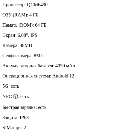
Процессор:
QCM6490
ОЗУ (RAM):
4 ГБ
Память (ROM):
64 ГБ
Экран:
6.08", IPS
Камера:
48МП
Селфи-камера:
8МП
Аккумуляторная батарея:
4950 мАч
Операционная система:
Android 12
5G:
есть
NFC ⓘ:
есть
Быстрая зарядка:
есть
Защита:
IP68
SIM-карт:
2