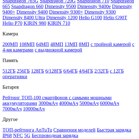
Snapdragon 765G
Snapdragon 720G
Snapdragon 710
Snapdragon
665
Snapdragon 660
Dimensity 9500
Dimensity 9400e
Dimensity
9400+
Dimensity 9400
Dimensity 9300+
Dimensity 9300
Dimensity 8400 Ultra
Dimensity 1200
Helio G100
Helio G90T
Helio P70
KIRIN 980
KIRIN 710
Камера
200МП
108МП
64МП
48МП
13МП
8МП
с тройной камерой
с
4-мя камерами
с выдвижной камерой
Память
512ГБ
256ГБ
128ГБ
6/128ГБ
6/64ГБ
4/64ГБ
2/32ГБ
с 12ГБ
оперативки
Батарея
Рейтинг ТОП-100 смартфонов с самыми мощными
аккумуляторами
3000мАч
4000мАч
5000мАч
6000мАч
7000мАч
10000мАч
Другое
ТОП-рейтинга AnTuTu
Сравнения моделей
Быстрая зарядка
IP68
NFC
5G
Беспроводная зарядка