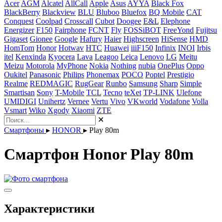
Acer
AGM
Alcatel
AllCall
Apple
Asus
AYYA
Black Fox
BlackBerry
Blackview
BLU
Bluboo
Bluefox
BQ Mobile
CAT
Conquest
Coolpad
Crosscall
Cubot
Doogee
E&L
Elephone
Energizer
F150
Fairphone
FCNT
Fly
FOSSiBOT
FreeYond
Fujitsu
Gigaset
Gionee
Google
Hafury
Haier
Highscreen
HiSense
HMD
HomTom
Honor
Hotwav
HTC
Huawei
iiiF150
Infinix
INOI
Irbis
itel
Kenxinda
Kyocera
Lava
Leagoo
Leica
Lenovo
LG
Meitu
Meizu
Motorola
MyPhone
Nokia
Nothing
nubia
OnePlus
Oppo
Oukitel
Panasonic
Philips
Phonemax
POCO
Poptel
Prestigio
Realme
REDMAGIC
RugGear
Runbo
Samsung
Sharp
Simple
Smartisan
Sony
T-Mobile
TCL
Tecno
teXet
TP-LINK
Ulefone
UMIDIGI
Unihertz
Vernee
Vertu
Vivo
VKworld
Vodafone
Volla
Vsmart
Wiko
Xgody
Xiaomi
ZTE
✕
Смартфоны
▸
HONOR
▸
Play 80m
Смартфон Honor Play 80m
Характеристики