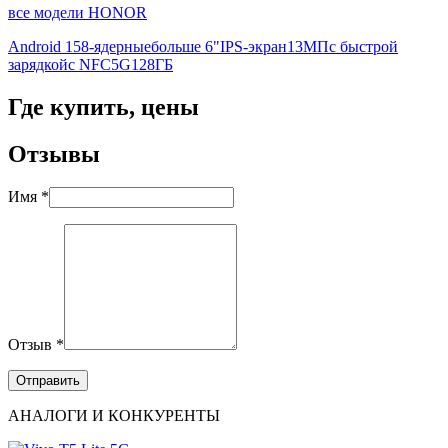
все модели HONOR
Android 15
8-ядерные
больше 6"
IPS-экран
13МП
с быстрой
зарядкой
с NFC
5G
128ГБ
Где купить, цены
Отзывы
Имя *
Отзыв *
АНАЛОГИ И КОНКУРЕНТЫ