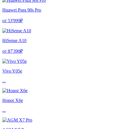
Huawei Pura 90s Pro
от 53'999₽
HiSense A10
от 87'390₽
Vivo Y05e
...
Honor X6e
...