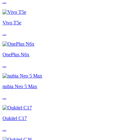
...
Vivo T5e
...
OnePlus N6x
...
nubia Neo 5 Max
...
Oukitel C17
...