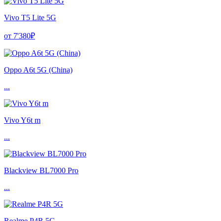
Vivo T5 Lite 5G
от 7'380₽
Oppo A6t 5G (China)
...
Vivo Y6t m
...
Blackview BL7000 Pro
...
Realme P4R 5G