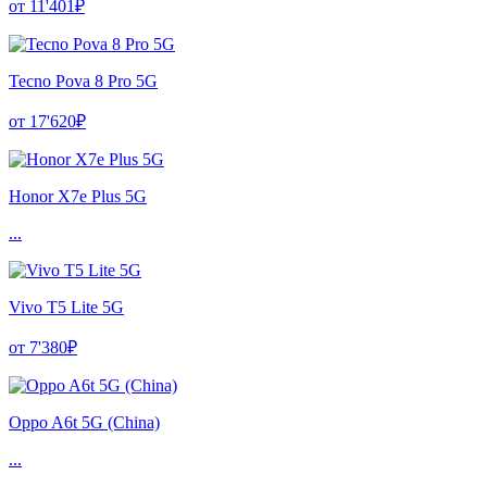
от 11'401₽
Tecno Pova 8 Pro 5G
от 17'620₽
Honor X7e Plus 5G
...
Vivo T5 Lite 5G
от 7'380₽
Oppo A6t 5G (China)
...