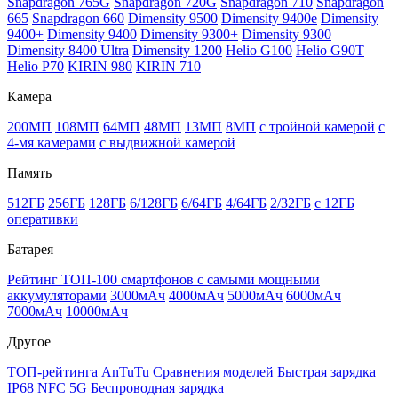
Snapdragon 765G
Snapdragon 720G
Snapdragon 710
Snapdragon
665
Snapdragon 660
Dimensity 9500
Dimensity 9400e
Dimensity
9400+
Dimensity 9400
Dimensity 9300+
Dimensity 9300
Dimensity 8400 Ultra
Dimensity 1200
Helio G100
Helio G90T
Helio P70
KIRIN 980
KIRIN 710
Камера
200МП
108МП
64МП
48МП
13МП
8МП
с тройной камерой
с
4-мя камерами
с выдвижной камерой
Память
512ГБ
256ГБ
128ГБ
6/128ГБ
6/64ГБ
4/64ГБ
2/32ГБ
с 12ГБ
оперативки
Батарея
Рейтинг ТОП-100 смартфонов с самыми мощными
аккумуляторами
3000мАч
4000мАч
5000мАч
6000мАч
7000мАч
10000мАч
Другое
ТОП-рейтинга AnTuTu
Сравнения моделей
Быстрая зарядка
IP68
NFC
5G
Беспроводная зарядка