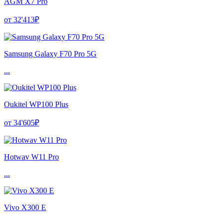
AGM X7 Pro
от 32'413₽
Samsung Galaxy F70 Pro 5G
...
Oukitel WP100 Plus
от 34'605₽
Hotwav W11 Pro
...
Vivo X300 E