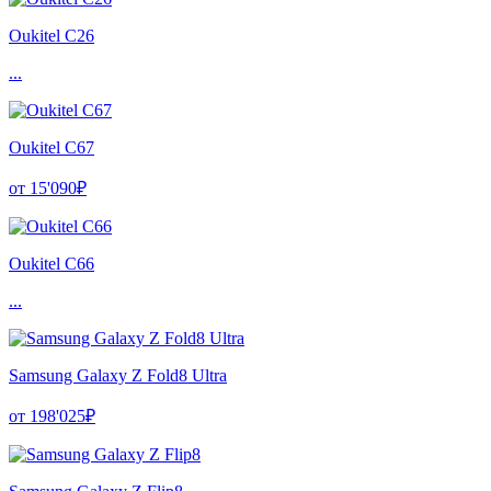
Oukitel C26
...
Oukitel C67
от 15'090₽
Oukitel C66
...
Samsung Galaxy Z Fold8 Ultra
от 198'025₽