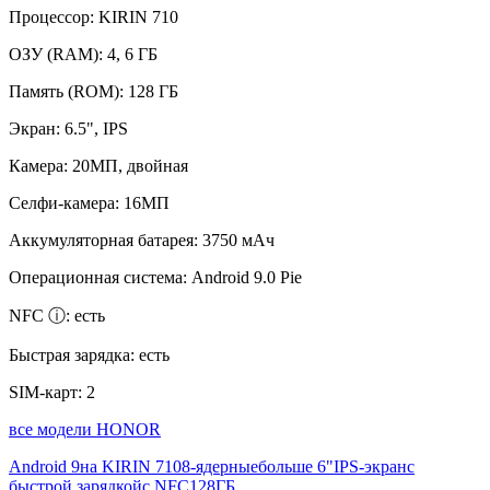
Процессор:
KIRIN 710
ОЗУ (RAM):
4, 6 ГБ
Память (ROM):
128 ГБ
Экран:
6.5", IPS
Камера:
20МП, двойная
Селфи-камера:
16МП
Аккумуляторная батарея:
3750 мАч
Операционная система:
Android 9.0 Pie
NFC ⓘ:
есть
Быстрая зарядка:
есть
SIM-карт:
2
все модели HONOR
Android 9
на KIRIN 710
8-ядерные
больше 6"
IPS-экран
с
быстрой зарядкой
с NFC
128ГБ