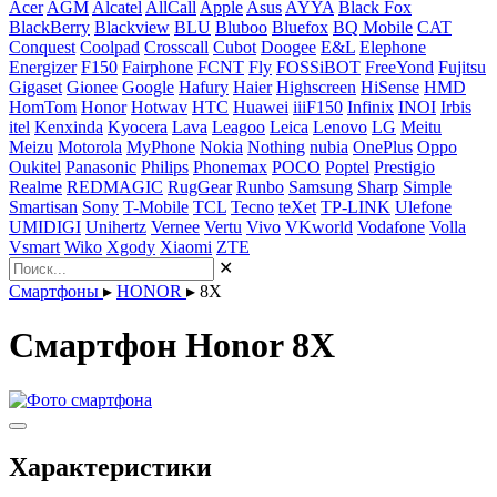
Acer
AGM
Alcatel
AllCall
Apple
Asus
AYYA
Black Fox
BlackBerry
Blackview
BLU
Bluboo
Bluefox
BQ Mobile
CAT
Conquest
Coolpad
Crosscall
Cubot
Doogee
E&L
Elephone
Energizer
F150
Fairphone
FCNT
Fly
FOSSiBOT
FreeYond
Fujitsu
Gigaset
Gionee
Google
Hafury
Haier
Highscreen
HiSense
HMD
HomTom
Honor
Hotwav
HTC
Huawei
iiiF150
Infinix
INOI
Irbis
itel
Kenxinda
Kyocera
Lava
Leagoo
Leica
Lenovo
LG
Meitu
Meizu
Motorola
MyPhone
Nokia
Nothing
nubia
OnePlus
Oppo
Oukitel
Panasonic
Philips
Phonemax
POCO
Poptel
Prestigio
Realme
REDMAGIC
RugGear
Runbo
Samsung
Sharp
Simple
Smartisan
Sony
T-Mobile
TCL
Tecno
teXet
TP-LINK
Ulefone
UMIDIGI
Unihertz
Vernee
Vertu
Vivo
VKworld
Vodafone
Volla
Vsmart
Wiko
Xgody
Xiaomi
ZTE
✕
Смартфоны
▸
HONOR
▸
8X
Смартфон Honor 8X
Характеристики