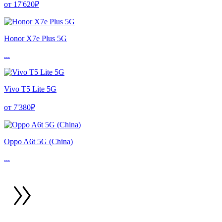
от 17'620₽
Honor X7e Plus 5G
...
Vivo T5 Lite 5G
от 7'380₽
Oppo A6t 5G (China)
...