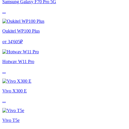
Samsung Galaxy F70 Pro 5G
...
Oukitel WP100 Plus
от 34'605₽
Hotwav W11 Pro
...
Vivo X300 E
...
Vivo T5e