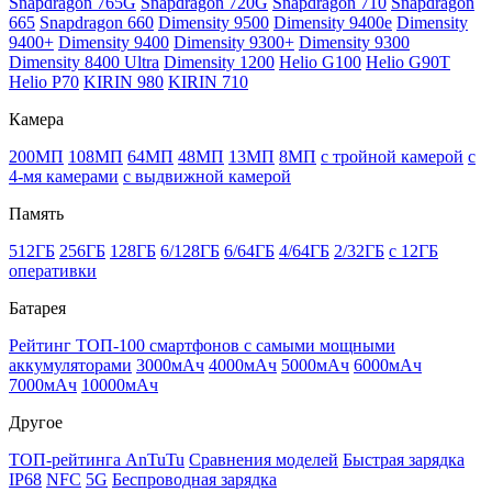
Snapdragon 765G
Snapdragon 720G
Snapdragon 710
Snapdragon
665
Snapdragon 660
Dimensity 9500
Dimensity 9400e
Dimensity
9400+
Dimensity 9400
Dimensity 9300+
Dimensity 9300
Dimensity 8400 Ultra
Dimensity 1200
Helio G100
Helio G90T
Helio P70
KIRIN 980
KIRIN 710
Камера
200МП
108МП
64МП
48МП
13МП
8МП
с тройной камерой
с
4-мя камерами
с выдвижной камерой
Память
512ГБ
256ГБ
128ГБ
6/128ГБ
6/64ГБ
4/64ГБ
2/32ГБ
с 12ГБ
оперативки
Батарея
Рейтинг ТОП-100 смартфонов с самыми мощными
аккумуляторами
3000мАч
4000мАч
5000мАч
6000мАч
7000мАч
10000мАч
Другое
ТОП-рейтинга AnTuTu
Сравнения моделей
Быстрая зарядка
IP68
NFC
5G
Беспроводная зарядка