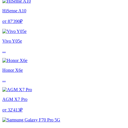
HiSense A10
от 87'390₽
Vivo Y05e
...
Honor X6e
...
AGM X7 Pro
от 32'413₽