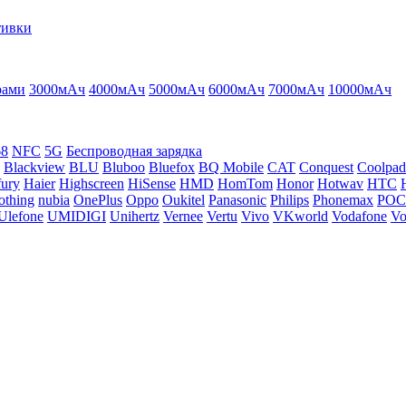
тивки
рами
3000мАч
4000мАч
5000мАч
6000мАч
7000мАч
10000мАч
68
NFC
5G
Беспроводная зарядка
Blackview
BLU
Bluboo
Bluefox
BQ Mobile
CAT
Conquest
Coolpad
ury
Haier
Highscreen
HiSense
HMD
HomTom
Honor
Hotwav
HTC
othing
nubia
OnePlus
Oppo
Oukitel
Panasonic
Philips
Phonemax
PO
Ulefone
UMIDIGI
Unihertz
Vernee
Vertu
Vivo
VKworld
Vodafone
Vo