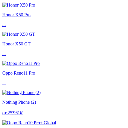
Honor X50 Pro
...
Honor X50 GT
...
Oppo Reno11 Pro
...
Nothing Phone (2)
от 25'961₽