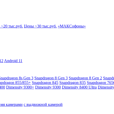
~20 тыс.руб.
Цены ~30 тыс.руб.
«МАКСофоны»
12
Android 11
Snapdragon 8s Gen 3
Snapdragon 8 Gen 3
Snapdragon 8 Gen 2
Snapd
apdragon 855/855+
Snapdragon 845
Snapdragon 835
Snapdragon 76
400
Dimensity 9300+
Dimensity 9300
Dimensity 8400 Ultra
Dimensit
4-мя камерами
с выдвижной камерой