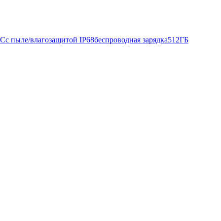
FC
с пыле/влагозащитой IP68
беспроводная зарядка
512ГБ