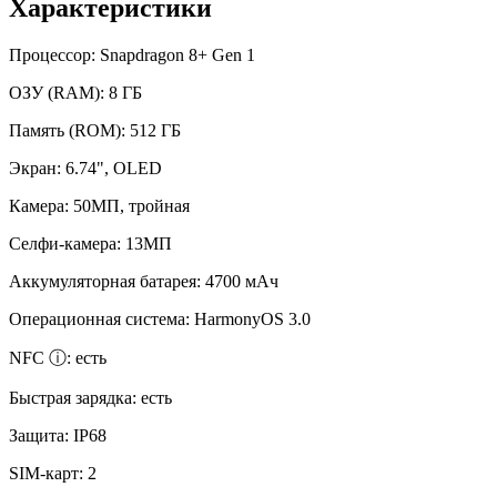
Характеристики
Процессор:
Snapdragon 8+ Gen 1
ОЗУ (RAM):
8 ГБ
Память (ROM):
512 ГБ
Экран:
6.74", OLED
Камера:
50МП, тройная
Селфи-камера:
13МП
Аккумуляторная батарея:
4700 мАч
Операционная система:
HarmonyOS 3.0
NFC ⓘ:
есть
Быстрая зарядка:
есть
Защита:
IP68
SIM-карт:
2