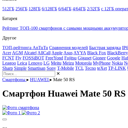
512ГБ
256ГБ
128ГБ
6/128ГБ
6/64ГБ
4/64ГБ
2/32ГБ
с 12ГБ опера
Батарея
Рейтинг ТОП-100 смартфонов с самыми мощными аккумулято
Другое
ТОП-рейтинга AnTuTu
Сравнения моделей
Быстрая зарядка
IP
Acer
AGM
Alcatel
AllCall
Apple
Asus
AYYA
Black Fox
BlackBerry
FCNT
Fly
FOSSiBOT
FreeYond
Fujitsu
Gigaset
Gionee
Google
Haf
Leagoo
Leica
Lenovo
LG
Meitu
Meizu
Motorola
MyPhone
Nokia
N
Sharp
Simple
Smartisan
Sony
T-Mobile
TCL
Tecno
teXet
TP-LINK
✕
Смартфоны
▸
HUAWEI
▸
Mate 50 RS
Смартфон Huawei Mate 50 RS