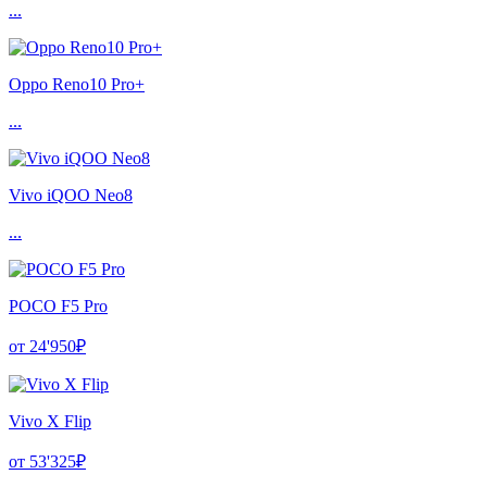
...
Oppo Reno10 Pro+
...
Vivo iQOO Neo8
...
POCO F5 Pro
от 24'950₽
Vivo X Flip
от 53'325₽