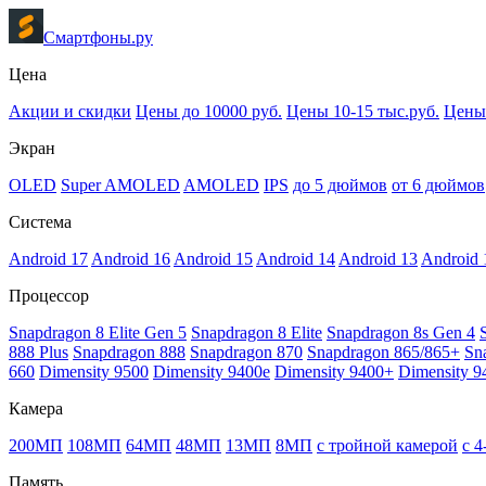
Смартфоны.ру
Цена
Акции и скидки
Цены до 10000 руб.
Цены 10-15 тыс.руб.
Цены 
Экран
OLED
Super AMOLED
AMOLED
IPS
до 5 дюймов
от 6 дюймов
Система
Android 17
Android 16
Android 15
Android 14
Android 13
Android 
Процессор
Snapdragon 8 Elite Gen 5
Snapdragon 8 Elite
Snapdragon 8s Gen 4
888 Plus
Snapdragon 888
Snapdragon 870
Snapdragon 865/865+
Sn
660
Dimensity 9500
Dimensity 9400e
Dimensity 9400+
Dimensity 9
Камера
200МП
108МП
64МП
48МП
13МП
8МП
с тройной камерой
с 
Память