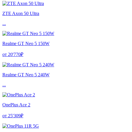
ZTE Axon 50 Ultra
...
Realme GT Neo 5 150W
от 20'770₽
Realme GT Neo 5 240W
...
OnePlus Ace 2
от 25'309₽