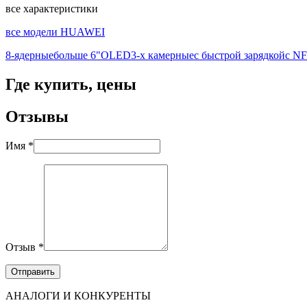
все характеристики
все модели HUAWEI
8-ядерные
больше 6"
OLED
3-х камерные
с быстрой зарядкой
с N
Где купить, цены
Отзывы
Имя *
Отзыв *
АНАЛОГИ И КОНКУРЕНТЫ