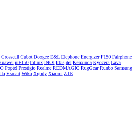
Crosscall
Cubot
Doogee
E&L
Elephone
Energizer
F150
Fairphone
Huawei
iiiF150
Infinix
INOI
Irbis
itel
Kenxinda
Kyocera
Lava
CO
Poptel
Prestigio
Realme
REDMAGIC
RugGear
Runbo
Samsung
lla
Vsmart
Wiko
Xgody
Xiaomi
ZTE