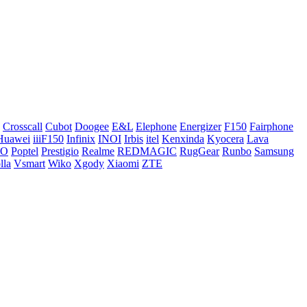
Crosscall
Cubot
Doogee
E&L
Elephone
Energizer
F150
Fairphone
Huawei
iiiF150
Infinix
INOI
Irbis
itel
Kenxinda
Kyocera
Lava
CO
Poptel
Prestigio
Realme
REDMAGIC
RugGear
Runbo
Samsung
lla
Vsmart
Wiko
Xgody
Xiaomi
ZTE