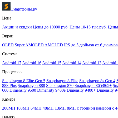
Смартфоны.ру
Цена
Акции и скидки
Цены до 10000 руб.
Цены 10-15 тыс.руб.
Цены 
Экран
OLED
Super AMOLED
AMOLED
IPS
до 5 дюймов
от 6 дюймов
Система
Android 17
Android 16
Android 15
Android 14
Android 13
Android 
Процессор
Snapdragon 8 Elite Gen 5
Snapdragon 8 Elite
Snapdragon 8s Gen 4
888 Plus
Snapdragon 888
Snapdragon 870
Snapdragon 865/865+
Sn
660
Dimensity 9500
Dimensity 9400e
Dimensity 9400+
Dimensity 9
Камера
200МП
108МП
64МП
48МП
13МП
8МП
с тройной камерой
с 
Память