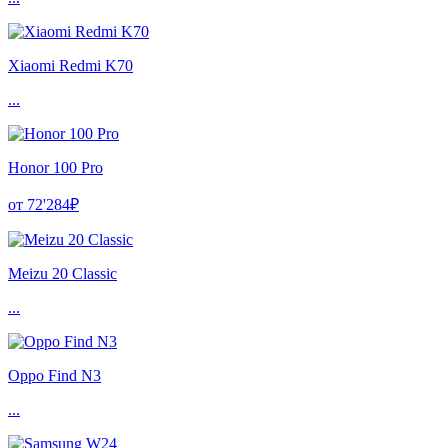
Xiaomi Redmi K70
...
Honor 100 Pro
от 72'284₽
Meizu 20 Classic
...
Oppo Find N3
...