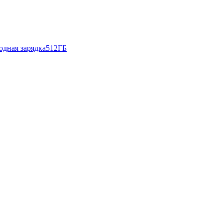
одная зарядка
512ГБ