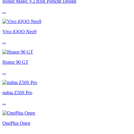
Honor Magic V2 RSR Porsche Design
...
Vivo iQOO Neo9
...
Honor 90 GT
...
nubia Z50S Pro
...
OnePlus Open
...