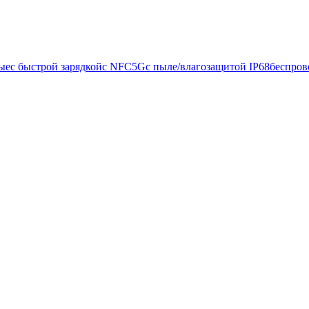
ые
с быстрой зарядкой
с NFC
5G
с пыле/влагозащитой IP68
беспров