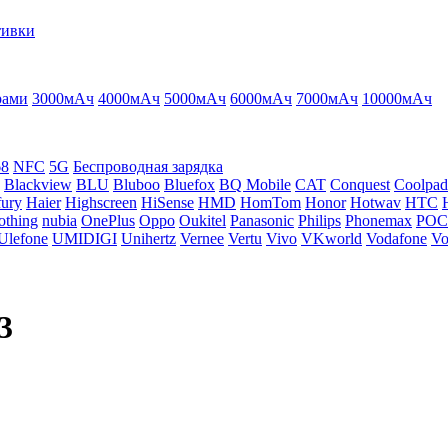
тивки
рами
3000мАч
4000мАч
5000мАч
6000мАч
7000мАч
10000мАч
68
NFC
5G
Беспроводная зарядка
Blackview
BLU
Bluboo
Bluefox
BQ Mobile
CAT
Conquest
Coolpad
ury
Haier
Highscreen
HiSense
HMD
HomTom
Honor
Hotwav
HTC
othing
nubia
OnePlus
Oppo
Oukitel
Panasonic
Philips
Phonemax
PO
Ulefone
UMIDIGI
Unihertz
Vernee
Vertu
Vivo
VKworld
Vodafone
Vo
3