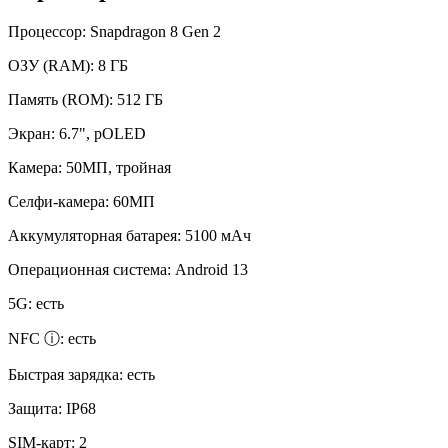
Процессор:
Snapdragon 8 Gen 2
ОЗУ (RAM):
8 ГБ
Память (ROM):
512 ГБ
Экран:
6.7", pOLED
Камера:
50МП, тройная
Селфи-камера:
60МП
Аккумуляторная батарея:
5100 мАч
Операционная система:
Android 13
5G:
есть
NFC ⓘ:
есть
Быстрая зарядка:
есть
Защита:
IP68
SIM-карт:
2