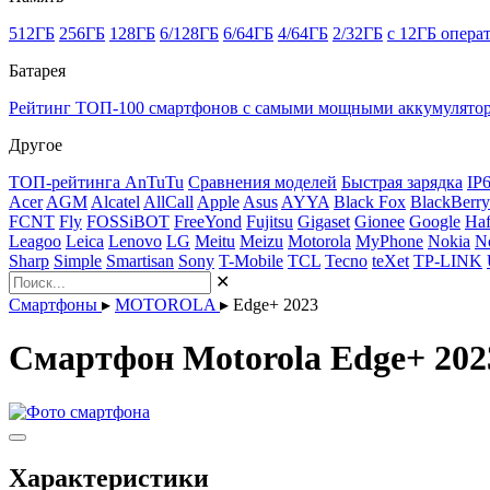
512ГБ
256ГБ
128ГБ
6/128ГБ
6/64ГБ
4/64ГБ
2/32ГБ
с 12ГБ опера
Батарея
Рейтинг ТОП-100 смартфонов с самыми мощными аккумулято
Другое
ТОП-рейтинга AnTuTu
Сравнения моделей
Быстрая зарядка
IP
Acer
AGM
Alcatel
AllCall
Apple
Asus
AYYA
Black Fox
BlackBerry
FCNT
Fly
FOSSiBOT
FreeYond
Fujitsu
Gigaset
Gionee
Google
Haf
Leagoo
Leica
Lenovo
LG
Meitu
Meizu
Motorola
MyPhone
Nokia
N
Sharp
Simple
Smartisan
Sony
T-Mobile
TCL
Tecno
teXet
TP-LINK
✕
Смартфоны
▸
MOTOROLA
▸
Edge+ 2023
Смартфон Motorola Edge+ 202
Характеристики