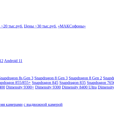
~20 тыс.руб.
Цены ~30 тыс.руб.
«МАКСофоны»
12
Android 11
Snapdragon 8s Gen 3
Snapdragon 8 Gen 3
Snapdragon 8 Gen 2
Snapd
apdragon 855/855+
Snapdragon 845
Snapdragon 835
Snapdragon 76
400
Dimensity 9300+
Dimensity 9300
Dimensity 8400 Ultra
Dimensit
4-мя камерами
с выдвижной камерой