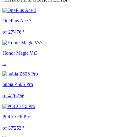
OnePlus Ace 3
от 27'476₽
Honor Magic Vs3
...
nubia Z60S Pro
от 41'623₽
POCO F6 Pro
от 37'253₽