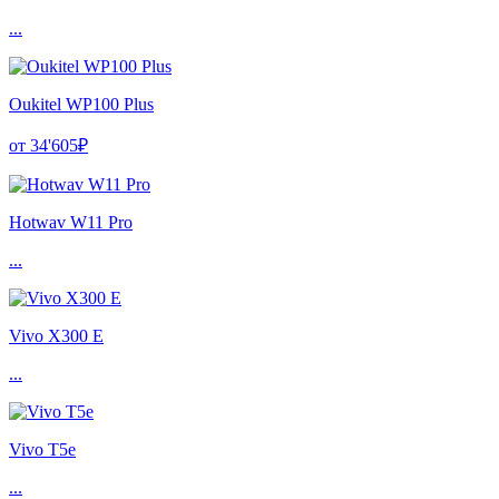
...
Oukitel WP100 Plus
от 34'605₽
Hotwav W11 Pro
...
Vivo X300 E
...
Vivo T5e
...