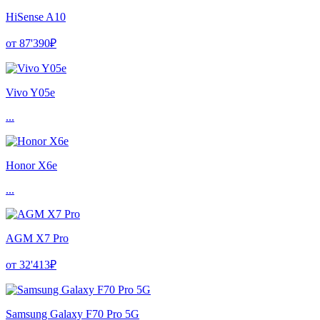
HiSense A10
от 87'390₽
Vivo Y05e
...
Honor X6e
...
AGM X7 Pro
от 32'413₽
Samsung Galaxy F70 Pro 5G