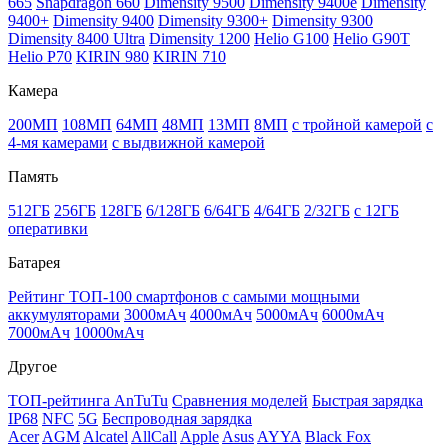
665
Snapdragon 660
Dimensity 9500
Dimensity 9400e
Dimensity
9400+
Dimensity 9400
Dimensity 9300+
Dimensity 9300
Dimensity 8400 Ultra
Dimensity 1200
Helio G100
Helio G90T
Helio P70
KIRIN 980
KIRIN 710
Камера
200МП
108МП
64МП
48МП
13МП
8МП
с тройной камерой
с
4-мя камерами
с выдвижной камерой
Память
512ГБ
256ГБ
128ГБ
6/128ГБ
6/64ГБ
4/64ГБ
2/32ГБ
с 12ГБ
оперативки
Батарея
Рейтинг ТОП-100 смартфонов с самыми мощными
аккумуляторами
3000мАч
4000мАч
5000мАч
6000мАч
7000мАч
10000мАч
Другое
ТОП-рейтинга AnTuTu
Сравнения моделей
Быстрая зарядка
IP68
NFC
5G
Беспроводная зарядка
Acer
AGM
Alcatel
AllCall
Apple
Asus
AYYA
Black Fox