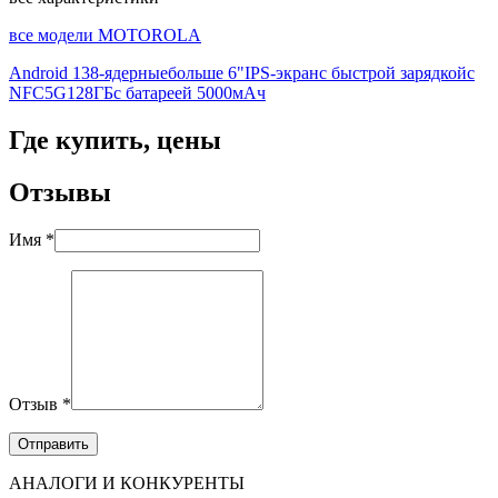
все модели MOTOROLA
Android 13
8-ядерные
больше 6"
IPS-экран
с быстрой зарядкой
с
NFC
5G
128ГБ
с батареей 5000мАч
Где купить, цены
Отзывы
Имя *
Отзыв *
АНАЛОГИ И КОНКУРЕНТЫ