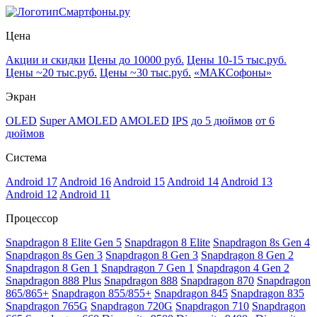
Смартфоны.ру
Цена
Акции и скидки
Цены до 10000 руб.
Цены 10-15 тыс.руб.
Цены ~20 тыс.руб.
Цены ~30 тыс.руб.
«МАКСофоны»
Экран
OLED
Super AMOLED
AMOLED
IPS
до 5 дюймов
от 6
дюймов
Система
Android 17
Android 16
Android 15
Android 14
Android 13
Android 12
Android 11
Процессор
Snapdragon 8 Elite Gen 5
Snapdragon 8 Elite
Snapdragon 8s Gen 4
Snapdragon 8s Gen 3
Snapdragon 8 Gen 3
Snapdragon 8 Gen 2
Snapdragon 8 Gen 1
Snapdragon 7 Gen 1
Snapdragon 4 Gen 2
Snapdragon 888 Plus
Snapdragon 888
Snapdragon 870
Snapdragon
865/865+
Snapdragon 855/855+
Snapdragon 845
Snapdragon 835
Snapdragon 765G
Snapdragon 720G
Snapdragon 710
Snapdragon