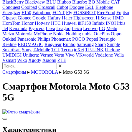
BlackBerry
Blackview
BLU
Bluboo
Bluefox
BQ Mobile
CAT
Conquest
Coolpad
Crosscall
Cubot
Doogee
E&L
Elephone
Energizer
F150
Fairphone
FCNT
Fly
FOSSiBOT
FreeYond
Fujitsu
Gigaset
Gionee
Google
Hafury
Haier
Highscreen
HiSense
HMD
HomTom
Honor
Hotwav
HTC
Huawei
iiiF150
Infinix
INOI
Irbis
itel
Kenxinda
Kyocera
Lava
Leagoo
Leica
Lenovo
LG
Meitu
Meizu
Motorola
MyPhone
Nokia
Nothing
nubia
OnePlus
Oppo
Oukitel
Panasonic
Philips
Phonemax
POCO
Poptel
Prestigio
Realme
REDMAGIC
RugGear
Runbo
Samsung
Sharp
Simple
Smartisan
Sony
T-Mobile
TCL
Tecno
teXet
TP-LINK
Ulefone
UMIDIGI
Unihertz
Vernee
Vertu
Vivo
VKworld
Vodafone
Volla
Vsmart
Wiko
Xgody
Xiaomi
ZTE
✕
Смартфоны
▸
MOTOROLA
▸
Moto G53 5G
Смартфон Motorola Moto G53
5G
Характеристики