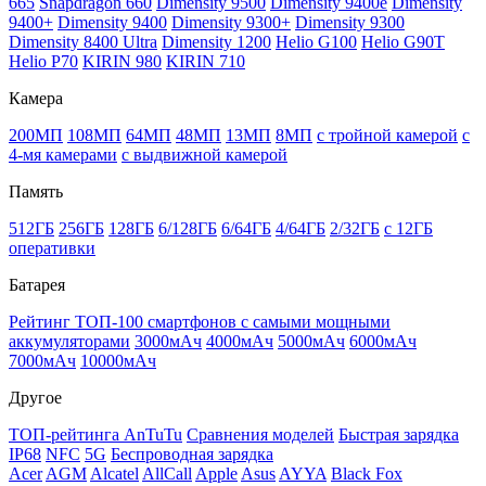
665
Snapdragon 660
Dimensity 9500
Dimensity 9400e
Dimensity
9400+
Dimensity 9400
Dimensity 9300+
Dimensity 9300
Dimensity 8400 Ultra
Dimensity 1200
Helio G100
Helio G90T
Helio P70
KIRIN 980
KIRIN 710
Камера
200МП
108МП
64МП
48МП
13МП
8МП
с тройной камерой
с
4-мя камерами
с выдвижной камерой
Память
512ГБ
256ГБ
128ГБ
6/128ГБ
6/64ГБ
4/64ГБ
2/32ГБ
с 12ГБ
оперативки
Батарея
Рейтинг ТОП-100 смартфонов с самыми мощными
аккумуляторами
3000мАч
4000мАч
5000мАч
6000мАч
7000мАч
10000мАч
Другое
ТОП-рейтинга AnTuTu
Сравнения моделей
Быстрая зарядка
IP68
NFC
5G
Беспроводная зарядка
Acer
AGM
Alcatel
AllCall
Apple
Asus
AYYA
Black Fox