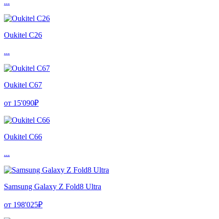
...
Oukitel C26
...
Oukitel C67
от 15'090₽
Oukitel C66
...
Samsung Galaxy Z Fold8 Ultra
от 198'025₽