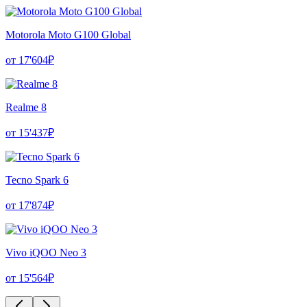
Motorola Moto G100 Global
от 17'604₽
Realme 8
от 15'437₽
Tecno Spark 6
от 17'874₽
Vivo iQOO Neo 3
от 15'564₽