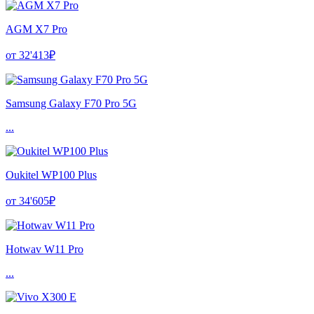
AGM X7 Pro
от 32'413₽
Samsung Galaxy F70 Pro 5G
...
Oukitel WP100 Plus
от 34'605₽
Hotwav W11 Pro
...