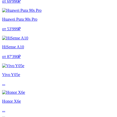
от 69'990₽
Huawei Pura 90s Pro
от 53'999₽
HiSense A10
от 87'390₽
Vivo Y05e
...
Honor X6e
...