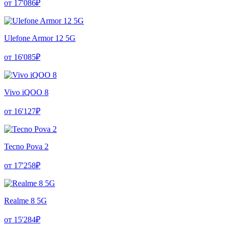
от 17'086₽
Ulefone Armor 12 5G
от 16'085₽
Vivo iQOO 8
от 16'127₽
Tecno Pova 2
от 17'258₽
Realme 8 5G
от 15'284₽