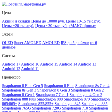
Смартфоны.ру
Цена
Акции и скидки
Цены до 10000 руб.
Цены 10-15 тыс.руб.
Цены ~20 тыс.руб.
Цены ~30 тыс.руб.
«МАКСофоны»
Экран
OLED
Super AMOLED
AMOLED
IPS
до 5 дюймов
от 6
дюймов
Система
Android 17
Android 16
Android 15
Android 14
Android 13
Android 12
Android 11
Процессор
Snapdragon 8 Elite Gen 5
Snapdragon 8 Elite
Snapdragon 8s Gen 4
Snapdragon 8s Gen 3
Snapdragon 8 Gen 3
Snapdragon 8 Gen 2
Snapdragon 8 Gen 1
Snapdragon 7 Gen 1
Snapdragon 4 Gen 2
Snapdragon 888 Plus
Snapdragon 888
Snapdragon 870
Snapdragon
865/865+
Snapdragon 855/855+
Snapdragon 845
Snapdragon 835
Snapdragon 765G
Snapdragon 720G
Snapdragon 710
Snapdragon