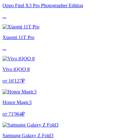
Oppo Find X3 Pro Photographer Edition
...
Xiaomi 11T Pro
...
Vivo iQOO 8
от 16'127₽
Honor Magic3
от 71'964₽
Samsung Galaxy Z Fold3