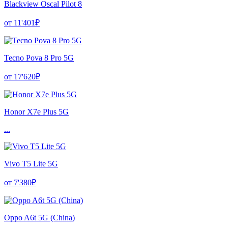
Blackview Oscal Pilot 8
от 11'401₽
Tecno Pova 8 Pro 5G
от 17'620₽
Honor X7e Plus 5G
...
Vivo T5 Lite 5G
от 7'380₽
Oppo A6t 5G (China)