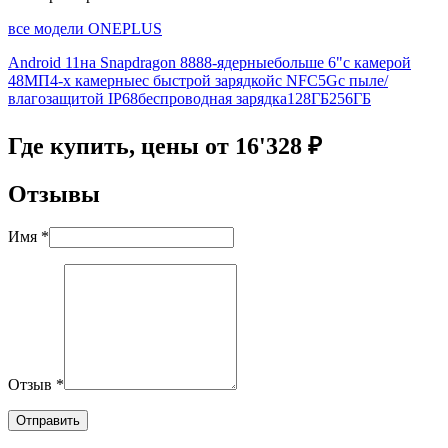
все модели ONEPLUS
Android 11
на Snapdragon 888
8-ядерные
больше 6"
с камерой
48МП
4-х камерные
с быстрой зарядкой
с NFC
5G
с пыле/
влагозащитой IP68
беспроводная зарядка
128ГБ
256ГБ
Где купить, цены от 16'328 ₽
Отзывы
Имя *
Отзыв *