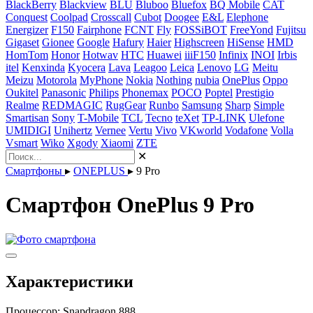
BlackBerry
Blackview
BLU
Bluboo
Bluefox
BQ Mobile
CAT
Conquest
Coolpad
Crosscall
Cubot
Doogee
E&L
Elephone
Energizer
F150
Fairphone
FCNT
Fly
FOSSiBOT
FreeYond
Fujitsu
Gigaset
Gionee
Google
Hafury
Haier
Highscreen
HiSense
HMD
HomTom
Honor
Hotwav
HTC
Huawei
iiiF150
Infinix
INOI
Irbis
itel
Kenxinda
Kyocera
Lava
Leagoo
Leica
Lenovo
LG
Meitu
Meizu
Motorola
MyPhone
Nokia
Nothing
nubia
OnePlus
Oppo
Oukitel
Panasonic
Philips
Phonemax
POCO
Poptel
Prestigio
Realme
REDMAGIC
RugGear
Runbo
Samsung
Sharp
Simple
Smartisan
Sony
T-Mobile
TCL
Tecno
teXet
TP-LINK
Ulefone
UMIDIGI
Unihertz
Vernee
Vertu
Vivo
VKworld
Vodafone
Volla
Vsmart
Wiko
Xgody
Xiaomi
ZTE
✕
Смартфоны
▸
ONEPLUS
▸
9 Pro
Смартфон OnePlus 9 Pro
Характеристики
Процессор:
Snapdragon 888