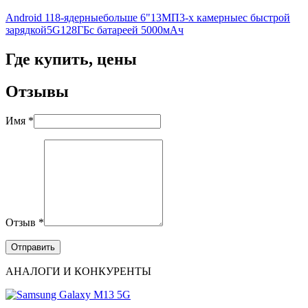
Android 11
8-ядерные
больше 6"
13МП
3-х камерные
с быстрой
зарядкой
5G
128ГБ
с батареей 5000мАч
Где купить, цены
Отзывы
Имя *
Отзыв *
АНАЛОГИ И КОНКУРЕНТЫ