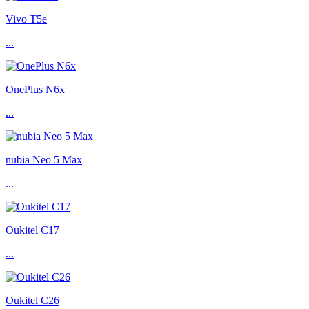
Vivo T5e
...
OnePlus N6x
...
nubia Neo 5 Max
...
Oukitel C17
...
Oukitel C26