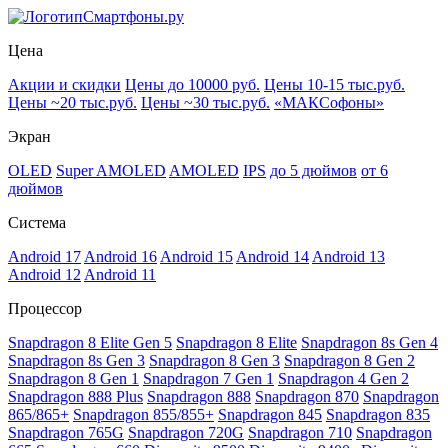
Смартфоны.ру
Цена
Акции и скидки
Цены до 10000 руб.
Цены 10-15 тыс.руб.
Цены ~20 тыс.руб.
Цены ~30 тыс.руб.
«МАКСофоны»
Экран
OLED
Super AMOLED
AMOLED
IPS
до 5 дюймов
от 6
дюймов
Система
Android 17
Android 16
Android 15
Android 14
Android 13
Android 12
Android 11
Процессор
Snapdragon 8 Elite Gen 5
Snapdragon 8 Elite
Snapdragon 8s Gen 4
Snapdragon 8s Gen 3
Snapdragon 8 Gen 3
Snapdragon 8 Gen 2
Snapdragon 8 Gen 1
Snapdragon 7 Gen 1
Snapdragon 4 Gen 2
Snapdragon 888 Plus
Snapdragon 888
Snapdragon 870
Snapdragon
865/865+
Snapdragon 855/855+
Snapdragon 845
Snapdragon 835
Snapdragon 765G
Snapdragon 720G
Snapdragon 710
Snapdragon