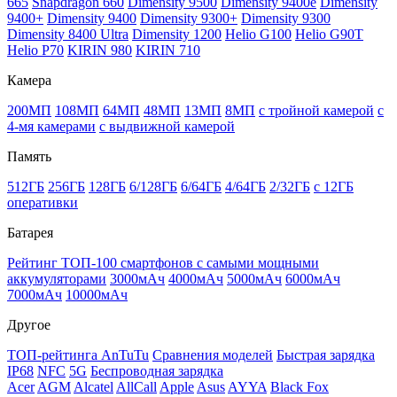
665
Snapdragon 660
Dimensity 9500
Dimensity 9400e
Dimensity
9400+
Dimensity 9400
Dimensity 9300+
Dimensity 9300
Dimensity 8400 Ultra
Dimensity 1200
Helio G100
Helio G90T
Helio P70
KIRIN 980
KIRIN 710
Камера
200МП
108МП
64МП
48МП
13МП
8МП
с тройной камерой
с
4-мя камерами
с выдвижной камерой
Память
512ГБ
256ГБ
128ГБ
6/128ГБ
6/64ГБ
4/64ГБ
2/32ГБ
с 12ГБ
оперативки
Батарея
Рейтинг ТОП-100 смартфонов с самыми мощными
аккумуляторами
3000мАч
4000мАч
5000мАч
6000мАч
7000мАч
10000мАч
Другое
ТОП-рейтинга AnTuTu
Сравнения моделей
Быстрая зарядка
IP68
NFC
5G
Беспроводная зарядка
Acer
AGM
Alcatel
AllCall
Apple
Asus
AYYA
Black Fox