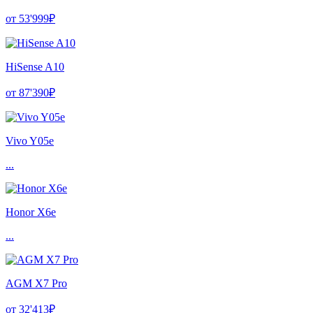
от 53'999₽
HiSense A10
от 87'390₽
Vivo Y05e
...
Honor X6e
...
AGM X7 Pro
от 32'413₽