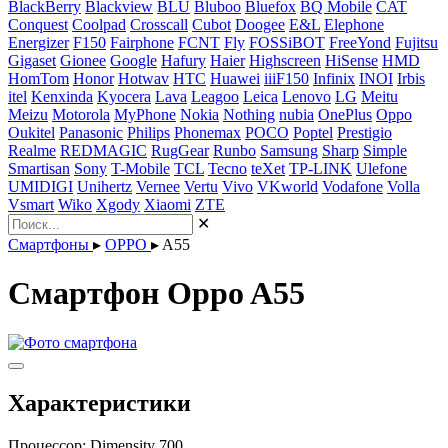
BlackBerry
Blackview
BLU
Bluboo
Bluefox
BQ Mobile
CAT
Conquest
Coolpad
Crosscall
Cubot
Doogee
E&L
Elephone
Energizer
F150
Fairphone
FCNT
Fly
FOSSiBOT
FreeYond
Fujitsu
Gigaset
Gionee
Google
Hafury
Haier
Highscreen
HiSense
HMD
HomTom
Honor
Hotwav
HTC
Huawei
iiiF150
Infinix
INOI
Irbis
itel
Kenxinda
Kyocera
Lava
Leagoo
Leica
Lenovo
LG
Meitu
Meizu
Motorola
MyPhone
Nokia
Nothing
nubia
OnePlus
Oppo
Oukitel
Panasonic
Philips
Phonemax
POCO
Poptel
Prestigio
Realme
REDMAGIC
RugGear
Runbo
Samsung
Sharp
Simple
Smartisan
Sony
T-Mobile
TCL
Tecno
teXet
TP-LINK
Ulefone
UMIDIGI
Unihertz
Vernee
Vertu
Vivo
VKworld
Vodafone
Volla
Vsmart
Wiko
Xgody
Xiaomi
ZTE
✕
Смартфоны
▸
OPPO
▸
A55
Смартфон Oppo A55
Характеристики
Процессор:
Dimensity 700