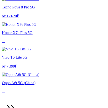
Tecno Pova 8 Pro 5G
от 17'620₽
Honor X7e Plus 5G
...
Vivo T5 Lite 5G
от 7'399₽
Oppo A6t 5G (China)
...