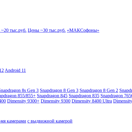
~20 тыс.руб.
Цены ~30 тыс.руб.
«МАКСофоны»
12
Android 11
Snapdragon 8s Gen 3
Snapdragon 8 Gen 3
Snapdragon 8 Gen 2
Snapd
apdragon 855/855+
Snapdragon 845
Snapdragon 835
Snapdragon 76
400
Dimensity 9300+
Dimensity 9300
Dimensity 8400 Ultra
Dimensit
4-мя камерами
с выдвижной камерой