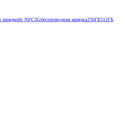
й зарядкой
с NFC
5G
беспроводная зарядка
256ГБ
512ГБ