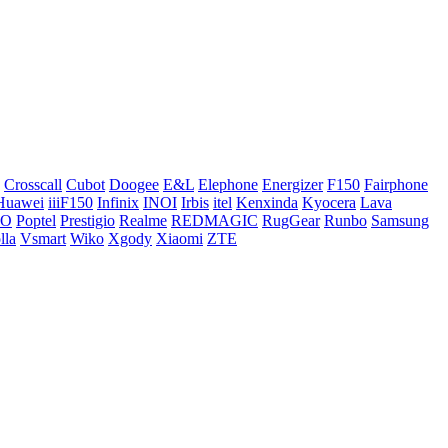
Crosscall
Cubot
Doogee
E&L
Elephone
Energizer
F150
Fairphone
Huawei
iiiF150
Infinix
INOI
Irbis
itel
Kenxinda
Kyocera
Lava
CO
Poptel
Prestigio
Realme
REDMAGIC
RugGear
Runbo
Samsung
lla
Vsmart
Wiko
Xgody
Xiaomi
ZTE