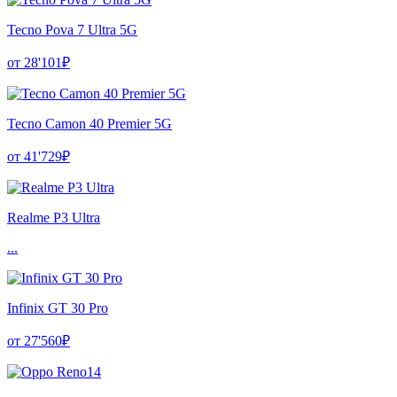
Tecno Pova 7 Ultra 5G
от 28'101₽
Tecno Camon 40 Premier 5G
от 41'729₽
Realme P3 Ultra
...
Infinix GT 30 Pro
от 27'560₽