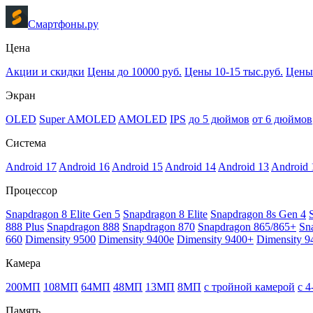
Смартфоны.ру
Цена
Акции и скидки
Цены до 10000 руб.
Цены 10-15 тыс.руб.
Цены 
Экран
OLED
Super AMOLED
AMOLED
IPS
до 5 дюймов
от 6 дюймов
Система
Android 17
Android 16
Android 15
Android 14
Android 13
Android 
Процессор
Snapdragon 8 Elite Gen 5
Snapdragon 8 Elite
Snapdragon 8s Gen 4
888 Plus
Snapdragon 888
Snapdragon 870
Snapdragon 865/865+
Sn
660
Dimensity 9500
Dimensity 9400e
Dimensity 9400+
Dimensity 9
Камера
200МП
108МП
64МП
48МП
13МП
8МП
с тройной камерой
с 
Память