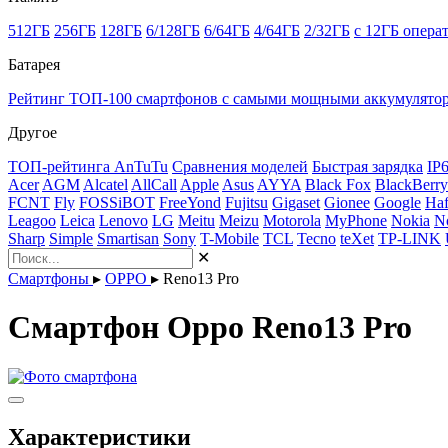
512ГБ
256ГБ
128ГБ
6/128ГБ
6/64ГБ
4/64ГБ
2/32ГБ
с 12ГБ опера
Батарея
Рейтинг ТОП-100 смартфонов с самыми мощными аккумулято
Другое
ТОП-рейтинга AnTuTu
Сравнения моделей
Быстрая зарядка
IP
Acer
AGM
Alcatel
AllCall
Apple
Asus
AYYA
Black Fox
BlackBerry
FCNT
Fly
FOSSiBOT
FreeYond
Fujitsu
Gigaset
Gionee
Google
Haf
Leagoo
Leica
Lenovo
LG
Meitu
Meizu
Motorola
MyPhone
Nokia
N
Sharp
Simple
Smartisan
Sony
T-Mobile
TCL
Tecno
teXet
TP-LINK
✕
Смартфоны
▸
OPPO
▸
Reno13 Pro
Смартфон Oppo Reno13 Pro
Характеристики