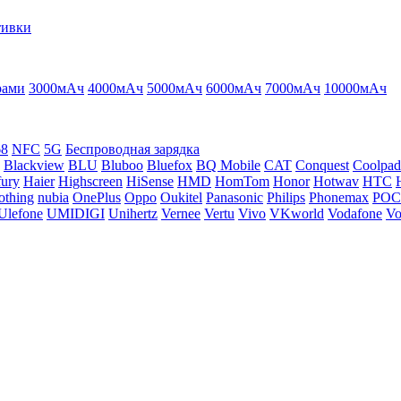
тивки
рами
3000мАч
4000мАч
5000мАч
6000мАч
7000мАч
10000мАч
68
NFC
5G
Беспроводная зарядка
Blackview
BLU
Bluboo
Bluefox
BQ Mobile
CAT
Conquest
Coolpad
ury
Haier
Highscreen
HiSense
HMD
HomTom
Honor
Hotwav
HTC
othing
nubia
OnePlus
Oppo
Oukitel
Panasonic
Philips
Phonemax
PO
Ulefone
UMIDIGI
Unihertz
Vernee
Vertu
Vivo
VKworld
Vodafone
Vo