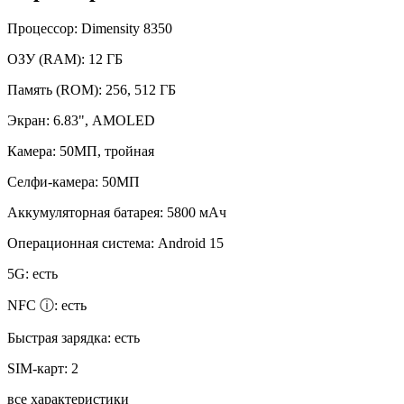
Процессор:
Dimensity 8350
ОЗУ (RAM):
12 ГБ
Память (ROM):
256, 512 ГБ
Экран:
6.83", AMOLED
Камера:
50МП, тройная
Селфи-камера:
50МП
Аккумуляторная батарея:
5800 мАч
Операционная система:
Android 15
5G:
есть
NFC ⓘ:
есть
Быстрая зарядка:
есть
SIM-карт:
2
все характеристики