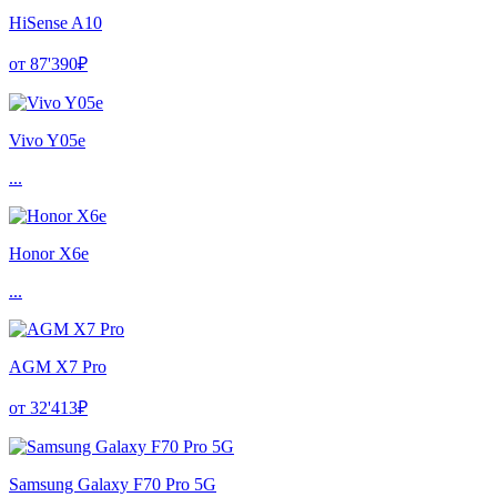
HiSense A10
от 87'390₽
Vivo Y05e
...
Honor X6e
...
AGM X7 Pro
от 32'413₽
Samsung Galaxy F70 Pro 5G