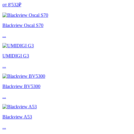
от 8'532₽
Blackview Oscal S70
...
UMIDIGI G3
...
Blackview BV5300
...
Blackview A53
...