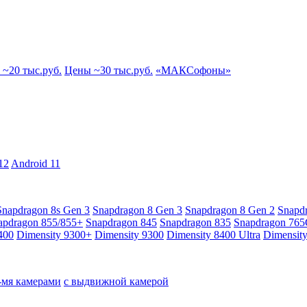
~20 тыс.руб.
Цены ~30 тыс.руб.
«МАКСофоны»
12
Android 11
Snapdragon 8s Gen 3
Snapdragon 8 Gen 3
Snapdragon 8 Gen 2
Snapd
apdragon 855/855+
Snapdragon 845
Snapdragon 835
Snapdragon 76
400
Dimensity 9300+
Dimensity 9300
Dimensity 8400 Ultra
Dimensit
4-мя камерами
с выдвижной камерой