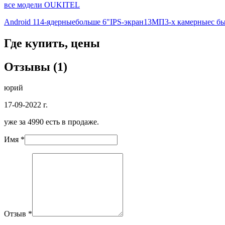
все модели OUKITEL
Android 11
4-ядерные
больше 6"
IPS-экран
13МП
3-х камерные
с б
Где купить, цены
Отзывы (1)
юрий
17-09-2022 г.
уже за 4990 есть в продаже.
Имя *
Отзыв *