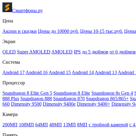
Смартфоны.ру
Цена
Акции и скидки
Цены до 10000 руб.
Цены 10-15 тыс.руб.
Цены 
Экран
OLED
Super AMOLED
AMOLED
IPS
до 5 дюймов
от 6 дюймов
Система
Android 17
Android 16
Android 15
Android 14
Android 13
Android 
Процессор
Snapdragon 8 Elite Gen 5
Snapdragon 8 Elite
Snapdragon 8s Gen 4
888 Plus
Snapdragon 888
Snapdragon 870
Snapdragon 865/865+
Sn
660
Dimensity 9500
Dimensity 9400e
Dimensity 9400+
Dimensity 9
Камера
200МП
108МП
64МП
48МП
13МП
8МП
с тройной камерой
с 
Память