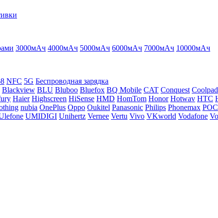
тивки
рами
3000мАч
4000мАч
5000мАч
6000мАч
7000мАч
10000мАч
68
NFC
5G
Беспроводная зарядка
Blackview
BLU
Bluboo
Bluefox
BQ Mobile
CAT
Conquest
Coolpad
ury
Haier
Highscreen
HiSense
HMD
HomTom
Honor
Hotwav
HTC
othing
nubia
OnePlus
Oppo
Oukitel
Panasonic
Philips
Phonemax
PO
Ulefone
UMIDIGI
Unihertz
Vernee
Vertu
Vivo
VKworld
Vodafone
Vo