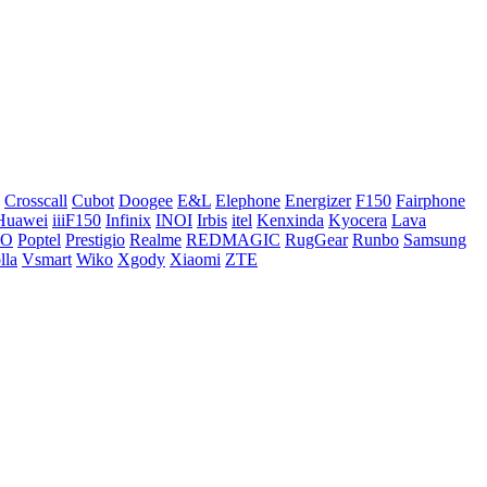
Crosscall
Cubot
Doogee
E&L
Elephone
Energizer
F150
Fairphone
Huawei
iiiF150
Infinix
INOI
Irbis
itel
Kenxinda
Kyocera
Lava
CO
Poptel
Prestigio
Realme
REDMAGIC
RugGear
Runbo
Samsung
lla
Vsmart
Wiko
Xgody
Xiaomi
ZTE