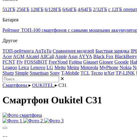
512ГБ
256ГБ
128ГБ
6/128ГБ
6/64ГБ
4/64ГБ
2/32ГБ
с 12ГБ опера
Батарея
Рейтинг ТОП-100 смартфонов с самыми мощными аккумулято
Другое
ТОП-рейтинга AnTuTu
Сравнения моделей
Быстрая зарядка
IP
Acer
AGM
Alcatel
AllCall
Apple
Asus
AYYA
Black Fox
BlackBerry
FCNT
Fly
FOSSiBOT
FreeYond
Fujitsu
Gigaset
Gionee
Google
Haf
Leagoo
Leica
Lenovo
LG
Meitu
Meizu
Motorola
MyPhone
Nokia
N
Sharp
Simple
Smartisan
Sony
T-Mobile
TCL
Tecno
teXet
TP-LINK
✕
Смартфоны
▸
OUKITEL
▸
C31
Смартфон Oukitel C31