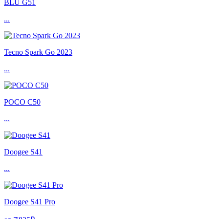
BLU G51
...
Tecno Spark Go 2023
...
POCO C50
...
Doogee S41
...
Doogee S41 Pro