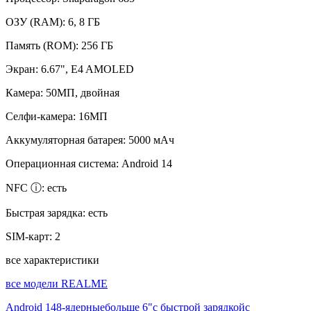
ОЗУ (RAM):
6, 8 ГБ
Память (ROM):
256 ГБ
Экран:
6.67", E4 AMOLED
Камера:
50МП, двойная
Селфи-камера:
16МП
Аккумуляторная батарея:
5000 мАч
Операционная система:
Android 14
NFC ⓘ:
есть
Быстрая зарядка:
есть
SIM-карт:
2
все характеристики
все модели REALME
Android 14
8-ядерные
больше 6"
с быстрой зарядкой
с