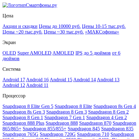
Смартфоны.ру
Цена
Акции и скидки
Цены до 10000 руб.
Цены 10-15 тыс.руб.
Цены ~20 тыс.руб.
Цены ~30 тыс.руб.
«МАКСофоны»
Экран
OLED
Super AMOLED
AMOLED
IPS
до 5 дюймов
от 6
дюймов
Система
Android 17
Android 16
Android 15
Android 14
Android 13
Android 12
Android 11
Процессор
Snapdragon 8 Elite Gen 5
Snapdragon 8 Elite
Snapdragon 8s Gen 4
Snapdragon 8s Gen 3
Snapdragon 8 Gen 3
Snapdragon 8 Gen 2
Snapdragon 8 Gen 1
Snapdragon 7 Gen 1
Snapdragon 4 Gen 2
Snapdragon 888 Plus
Snapdragon 888
Snapdragon 870
Snapdragon
865/865+
Snapdragon 855/855+
Snapdragon 845
Snapdragon 835
Snapdragon 765G
Snapdragon 720G
Snapdragon 710
Snapdragon