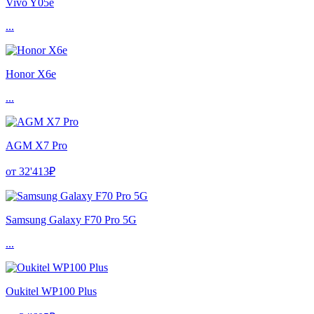
Vivo Y05e
...
Honor X6e
...
AGM X7 Pro
от 32'413₽
Samsung Galaxy F70 Pro 5G
...
Oukitel WP100 Plus