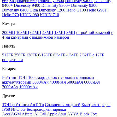
665
Snapdragon 660
Dimensity 9500
Dimensity 9400e
Dimensity
9400+
Dimensity 9400
Dimensity 9300+
Dimensity 9300
Dimensity 8400 Ultra
Dimensity 1200
Helio G100
Helio G90T
Helio P70
KIRIN 980
KIRIN 710
Камера
200МП
108МП
64МП
48МП
13МП
8МП
с тройной камерой
с
4-мя камерами
с выдвижной камерой
Память
512ГБ
256ГБ
128ГБ
6/128ГБ
6/64ГБ
4/64ГБ
2/32ГБ
с 12ГБ
оперативки
Батарея
Рейтинг ТОП-100 смартфонов с самыми мощными
аккумуляторами
3000мАч
4000мАч
5000мАч
6000мАч
7000мАч
10000мАч
Другое
ТОП-рейтинга AnTuTu
Сравнения моделей
Быстрая зарядка
IP68
NFC
5G
Беспроводная зарядка
Acer
AGM
Alcatel
AllCall
Apple
Asus
AYYA
Black Fox