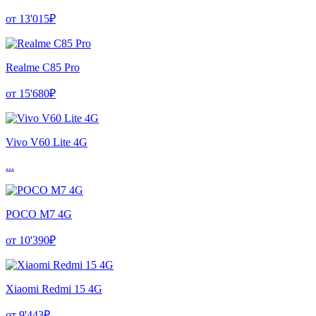
от 13'015₽
Realme C85 Pro
от 15'680₽
Vivo V60 Lite 4G
...
POCO M7 4G
от 10'390₽
Xiaomi Redmi 15 4G
от 9'443₽