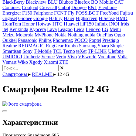
BlackBerry
Blackview
BLU
Bluboo
Bluefox
BQ Mobile
CAT
Conquest
Coolpad
Crosscall
Cubot
Doogee
E&L
Elephone
Energizer
F150
Fairphone
FCNT
Fly
FOSSiBOT
FreeYond
Fujitsu
Gigaset
Gionee
Google
Hafury
Haier
Highscreen
HiSense
HMD
HomTom
Honor
Hotwav
HTC
Huawei
iiiF150
Infinix
INOI
Irbis
itel
Kenxinda
Kyocera
Lava
Leagoo
Leica
Lenovo
LG
Meitu
Meizu
Motorola
MyPhone
Nokia
Nothing
nubia
OnePlus
Oppo
Oukitel
Panasonic
Philips
Phonemax
POCO
Poptel
Prestigio
Realme
REDMAGIC
RugGear
Runbo
Samsung
Sharp
Simple
Smartisan
Sony
T-Mobile
TCL
Tecno
teXet
TP-LINK
Ulefone
UMIDIGI
Unihertz
Vernee
Vertu
Vivo
VKworld
Vodafone
Volla
Vsmart
Wiko
Xgody
Xiaomi
ZTE
✕
Смартфоны
▸
REALME
▸
12 4G
Смартфон Realme 12 4G
Характеристики
Процессор:
Snapdragon 685