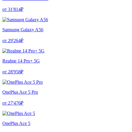
от 31'814₽
Samsung Galaxy A56
от 29'264₽
Realme 14 Pro+ 5G
от 28'958₽
OnePlus Ace 5 Pro
от 27'476₽
OnePlus Ace 5