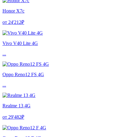
Honor X7c
от 24'212₽
Vivo V40 Lite 4G
...
Oppo Reno12 FS 4G
...
Realme 13 4G
от 29'482₽