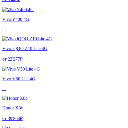
Vivo Y400 4G
...
Vivo iQOO Z10 Lite 4G
от 22'277₽
Vivo V50 Lite 4G
...
Honor X8c
от 39'864₽