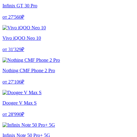
Infinix GT 30 Pro
от 27'560₽
Vivo iQOO Neo 10
от 31'329₽
Nothing CMF Phone 2 Pro
от 27'106₽
Doogee V Max S
от 28'990₽
Infinix Note 50 Pro+ 5G