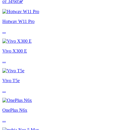
от 34'605₽
Hotwav W11 Pro
...
Vivo X300 E
...
Vivo T5e
...
OnePlus N6x
...