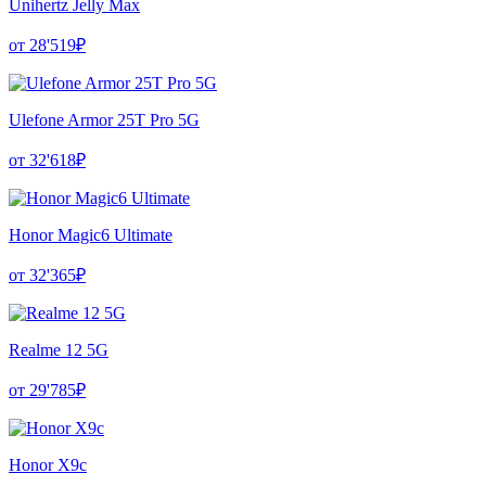
Unihertz Jelly Max
от 28'519₽
Ulefone Armor 25T Pro 5G
от 32'618₽
Honor Magic6 Ultimate
от 32'365₽
Realme 12 5G
от 29'785₽
Honor X9c