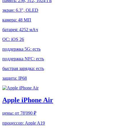
память:
256, 512, 1024 ГБ
экран:
6.3", OLED
камера:
48 МП
батарея:
4252 мАч
ОС:
iOS 26
поддержка 5G:
есть
поддержка NFC:
есть
быстрая зарядка:
есть
защита:
IP68
Apple iPhone Air
цены:
от 78'090 ₽
процессор:
Apple A19