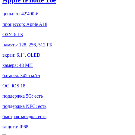
цены:
от 42'490 ₽
процессор:
Apple A18
ОЗУ:
6 ГБ
память:
128, 256, 512 ГБ
экран:
6.1", OLED
камера:
48 МП
батарея:
3455 мАч
ОС:
iOS 18
поддержка 5G:
есть
поддержка NFC:
есть
быстрая зарядка:
есть
защита:
IP68