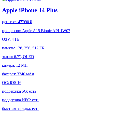
Apple iPhone 14 Plus
цены:
от 47'990 ₽
процессор:
Apple A15 Bionic APL1W07
ОЗУ:
4 ГБ
память:
128, 256, 512 ГБ
экран:
6.7", OLED
камера:
12 МП
батарея:
3240 мАч
ОС:
iOS 16
поддержка 5G:
есть
поддержка NFC:
есть
быстрая зарядка:
есть