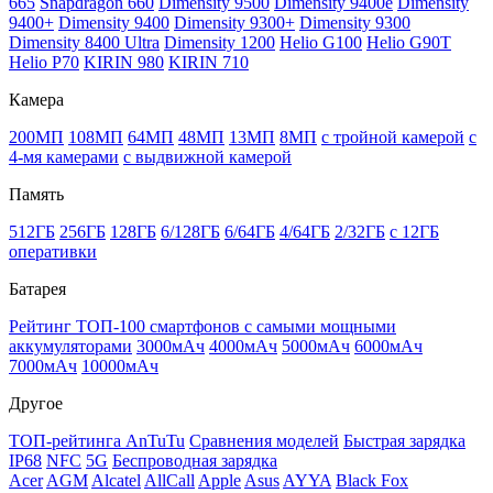
665
Snapdragon 660
Dimensity 9500
Dimensity 9400e
Dimensity
9400+
Dimensity 9400
Dimensity 9300+
Dimensity 9300
Dimensity 8400 Ultra
Dimensity 1200
Helio G100
Helio G90T
Helio P70
KIRIN 980
KIRIN 710
Камера
200МП
108МП
64МП
48МП
13МП
8МП
с тройной камерой
с
4-мя камерами
с выдвижной камерой
Память
512ГБ
256ГБ
128ГБ
6/128ГБ
6/64ГБ
4/64ГБ
2/32ГБ
с 12ГБ
оперативки
Батарея
Рейтинг ТОП-100 смартфонов с самыми мощными
аккумуляторами
3000мАч
4000мАч
5000мАч
6000мАч
7000мАч
10000мАч
Другое
ТОП-рейтинга AnTuTu
Сравнения моделей
Быстрая зарядка
IP68
NFC
5G
Беспроводная зарядка
Acer
AGM
Alcatel
AllCall
Apple
Asus
AYYA
Black Fox