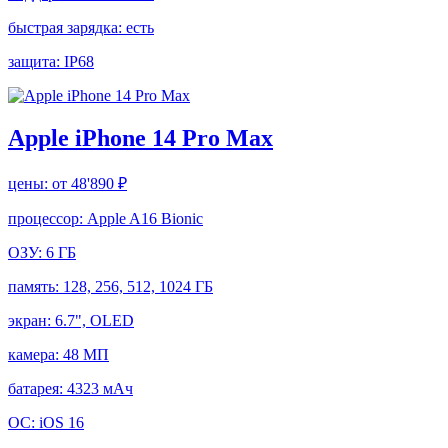
быстрая зарядка:
есть
защита:
IP68
Apple iPhone 14 Pro Max
цены:
от 48'890 ₽
процессор:
Apple A16 Bionic
ОЗУ:
6 ГБ
память:
128, 256, 512, 1024 ГБ
экран:
6.7", OLED
камера:
48 МП
батарея:
4323 мАч
ОС:
iOS 16