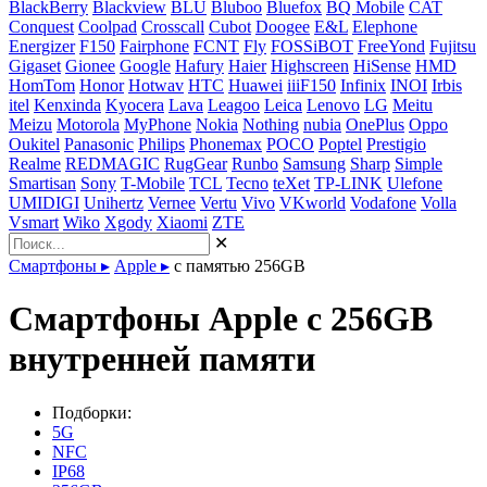
BlackBerry
Blackview
BLU
Bluboo
Bluefox
BQ Mobile
CAT
Conquest
Coolpad
Crosscall
Cubot
Doogee
E&L
Elephone
Energizer
F150
Fairphone
FCNT
Fly
FOSSiBOT
FreeYond
Fujitsu
Gigaset
Gionee
Google
Hafury
Haier
Highscreen
HiSense
HMD
HomTom
Honor
Hotwav
HTC
Huawei
iiiF150
Infinix
INOI
Irbis
itel
Kenxinda
Kyocera
Lava
Leagoo
Leica
Lenovo
LG
Meitu
Meizu
Motorola
MyPhone
Nokia
Nothing
nubia
OnePlus
Oppo
Oukitel
Panasonic
Philips
Phonemax
POCO
Poptel
Prestigio
Realme
REDMAGIC
RugGear
Runbo
Samsung
Sharp
Simple
Smartisan
Sony
T-Mobile
TCL
Tecno
teXet
TP-LINK
Ulefone
UMIDIGI
Unihertz
Vernee
Vertu
Vivo
VKworld
Vodafone
Volla
Vsmart
Wiko
Xgody
Xiaomi
ZTE
✕
Смартфоны
▸
Apple
▸
с памятью 256GB
Смартфоны Apple с 256GB
внутренней памяти
Подборки:
5G
NFC
IP68