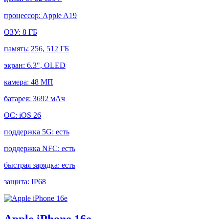
процессор:
Apple A19
ОЗУ:
8 ГБ
память:
256, 512 ГБ
экран:
6.3", OLED
камера:
48 МП
батарея:
3692 мАч
ОС:
iOS 26
поддержка 5G:
есть
поддержка NFC:
есть
быстрая зарядка:
есть
защита:
IP68
Apple iPhone 16e