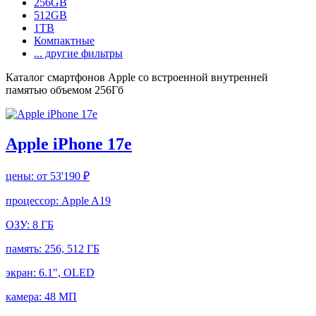
256GB
512GB
1TB
Компактные
... другие фильтры
Каталог смартфонов Apple со встроенной внутренней
памятью объемом 256Гб
Apple iPhone 17e
цены:
от 53'190 ₽
процессор:
Apple A19
ОЗУ:
8 ГБ
память:
256, 512 ГБ
экран:
6.1", OLED
камера:
48 МП