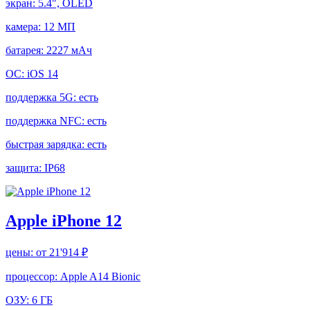
экран:
5.4", OLED
камера:
12 МП
батарея:
2227 мАч
ОС:
iOS 14
поддержка 5G:
есть
поддержка NFC:
есть
быстрая зарядка:
есть
защита:
IP68
Apple iPhone 12
цены:
от 21'914 ₽
процессор:
Apple A14 Bionic
ОЗУ:
6 ГБ