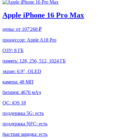
Apple iPhone 16 Pro Max
цены:
от 107'268 ₽
процессор:
Apple A18 Pro
ОЗУ:
8 ГБ
память:
128, 256, 512, 1024 ГБ
экран:
6.9", OLED
камера:
48 МП
батарея:
4676 мАч
ОС:
iOS 18
поддержка 5G:
есть
поддержка NFC:
есть
быстрая зарядка:
есть