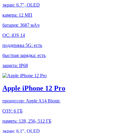
экран:
6.7", OLED
камера:
12 МП
батарея:
3687 мАч
ОС:
iOS 14
поддержка 5G:
есть
быстрая зарядка:
есть
защита:
IP68
Apple iPhone 12 Pro
процессор:
Apple A14 Bionic
ОЗУ:
6 ГБ
память:
128, 256, 512 ГБ
экран:
6.1", OLED