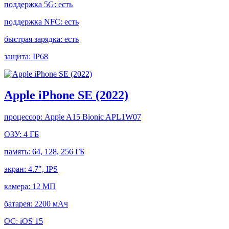
поддержка 5G:
есть
поддержка NFC:
есть
быстрая зарядка:
есть
защита:
IP68
Apple iPhone SE (2022)
процессор:
Apple A15 Bionic APL1W07
ОЗУ:
4 ГБ
память:
64, 128, 256 ГБ
экран:
4.7", IPS
камера:
12 МП
батарея:
2200 мАч
ОС:
iOS 15