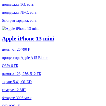
поддержка 5G:
есть
поддержка NFC:
есть
быстрая зарядка:
есть
Apple iPhone 13 mini
цены:
от 25'790 ₽
процессор:
Apple A15 Bionic
ОЗУ:
6 ГБ
память:
128, 256, 512 ГБ
экран:
5.4", OLED
камера:
12 МП
батарея:
3095 мАч
ОС:
iOS 15