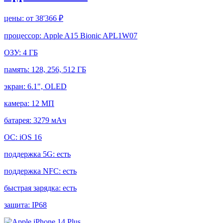
цены:
от 38'366 ₽
процессор:
Apple A15 Bionic APL1W07
ОЗУ:
4 ГБ
память:
128, 256, 512 ГБ
экран:
6.1", OLED
камера:
12 МП
батарея:
3279 мАч
ОС:
iOS 16
поддержка 5G:
есть
поддержка NFC:
есть
быстрая зарядка:
есть
защита:
IP68