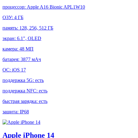
процессор:
Apple A16 Bionic APL1W10
ОЗУ:
4 ГБ
память:
128, 256, 512 ГБ
экран:
6.1", OLED
камера:
48 МП
батарея:
3877 мАч
ОС:
iOS 17
поддержка 5G:
есть
поддержка NFC:
есть
быстрая зарядка:
есть
защита:
IP68
Apple iPhone 14