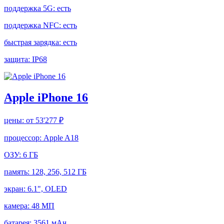
поддержка 5G:
есть
поддержка NFC:
есть
быстрая зарядка:
есть
защита:
IP68
Apple iPhone 16
цены:
от 53'277 ₽
процессор:
Apple A18
ОЗУ:
6 ГБ
память:
128, 256, 512 ГБ
экран:
6.1", OLED
камера:
48 МП
батарея:
3561 мАч