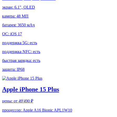
экран:
6.1", OLED
камера:
48 МП
батарея:
3650 мАч
ОС:
iOS 17
поддержка 5G:
есть
поддержка NFC:
есть
быстрая зарядка:
есть
защита:
IP68
Apple iPhone 15 Plus
цены:
от 49'490 ₽
процессор:
Apple A16 Bionic APL1W10