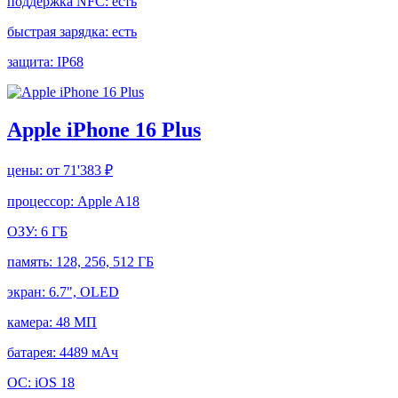
поддержка NFC:
есть
быстрая зарядка:
есть
защита:
IP68
Apple iPhone 16 Plus
цены:
от 71'383 ₽
процессор:
Apple A18
ОЗУ:
6 ГБ
память:
128, 256, 512 ГБ
экран:
6.7", OLED
камера:
48 МП
батарея:
4489 мАч
ОС:
iOS 18