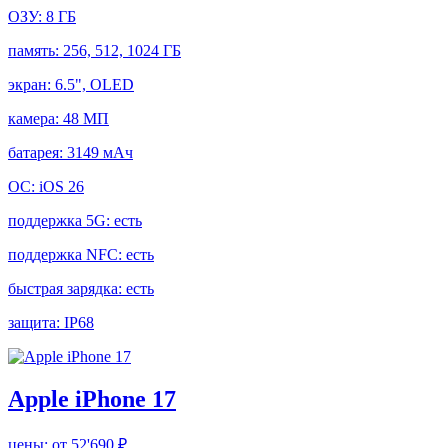
ОЗУ:
8 ГБ
память:
256, 512, 1024 ГБ
экран:
6.5", OLED
камера:
48 МП
батарея:
3149 мАч
ОС:
iOS 26
поддержка 5G:
есть
поддержка NFC:
есть
быстрая зарядка:
есть
защита:
IP68
Apple iPhone 17
цены:
от 52'690 ₽