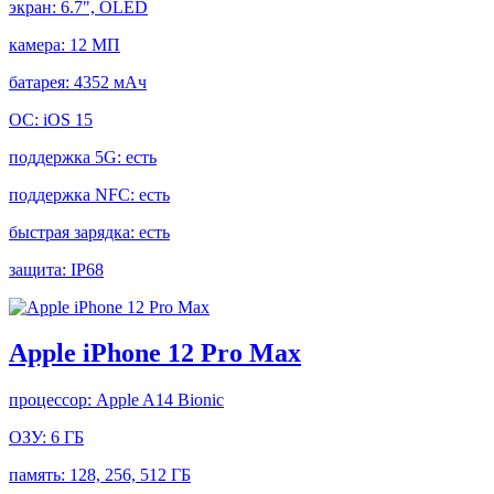
экран:
6.7", OLED
камера:
12 МП
батарея:
4352 мАч
ОС:
iOS 15
поддержка 5G:
есть
поддержка NFC:
есть
быстрая зарядка:
есть
защита:
IP68
Apple iPhone 12 Pro Max
процессор:
Apple A14 Bionic
ОЗУ:
6 ГБ
память:
128, 256, 512 ГБ