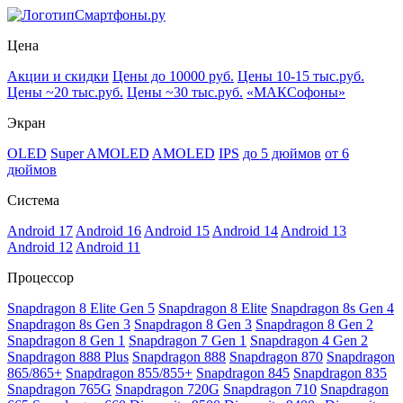
Смартфоны.ру
Цена
Акции и скидки
Цены до 10000 руб.
Цены 10-15 тыс.руб.
Цены ~20 тыс.руб.
Цены ~30 тыс.руб.
«МАКСофоны»
Экран
OLED
Super AMOLED
AMOLED
IPS
до 5 дюймов
от 6
дюймов
Система
Android 17
Android 16
Android 15
Android 14
Android 13
Android 12
Android 11
Процессор
Snapdragon 8 Elite Gen 5
Snapdragon 8 Elite
Snapdragon 8s Gen 4
Snapdragon 8s Gen 3
Snapdragon 8 Gen 3
Snapdragon 8 Gen 2
Snapdragon 8 Gen 1
Snapdragon 7 Gen 1
Snapdragon 4 Gen 2
Snapdragon 888 Plus
Snapdragon 888
Snapdragon 870
Snapdragon
865/865+
Snapdragon 855/855+
Snapdragon 845
Snapdragon 835
Snapdragon 765G
Snapdragon 720G
Snapdragon 710
Snapdragon