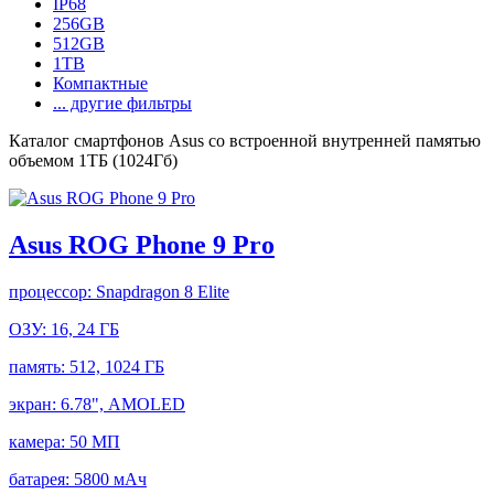
IP68
256GB
512GB
1TB
Компактные
... другие фильтры
Каталог смартфонов Asus со встроенной внутренней памятью
объемом 1ТБ (1024Гб)
Asus ROG Phone 9 Pro
процессор:
Snapdragon 8 Elite
ОЗУ:
16, 24 ГБ
память:
512, 1024 ГБ
экран:
6.78", AMOLED
камера:
50 МП
батарея:
5800 мАч