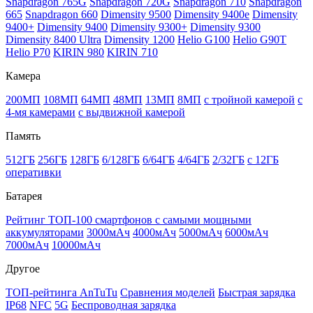
Snapdragon 765G
Snapdragon 720G
Snapdragon 710
Snapdragon
665
Snapdragon 660
Dimensity 9500
Dimensity 9400e
Dimensity
9400+
Dimensity 9400
Dimensity 9300+
Dimensity 9300
Dimensity 8400 Ultra
Dimensity 1200
Helio G100
Helio G90T
Helio P70
KIRIN 980
KIRIN 710
Камера
200МП
108МП
64МП
48МП
13МП
8МП
с тройной камерой
с
4-мя камерами
с выдвижной камерой
Память
512ГБ
256ГБ
128ГБ
6/128ГБ
6/64ГБ
4/64ГБ
2/32ГБ
с 12ГБ
оперативки
Батарея
Рейтинг ТОП-100 смартфонов с самыми мощными
аккумуляторами
3000мАч
4000мАч
5000мАч
6000мАч
7000мАч
10000мАч
Другое
ТОП-рейтинга AnTuTu
Сравнения моделей
Быстрая зарядка
IP68
NFC
5G
Беспроводная зарядка