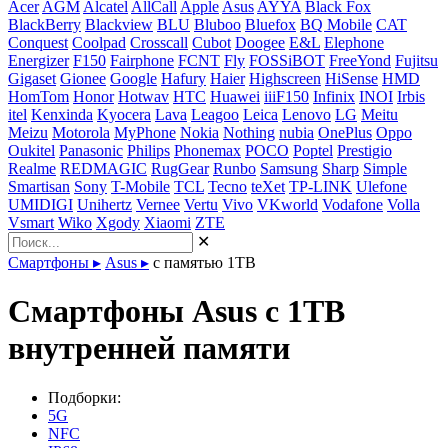
Acer
AGM
Alcatel
AllCall
Apple
Asus
AYYA
Black Fox
BlackBerry
Blackview
BLU
Bluboo
Bluefox
BQ Mobile
CAT
Conquest
Coolpad
Crosscall
Cubot
Doogee
E&L
Elephone
Energizer
F150
Fairphone
FCNT
Fly
FOSSiBOT
FreeYond
Fujitsu
Gigaset
Gionee
Google
Hafury
Haier
Highscreen
HiSense
HMD
HomTom
Honor
Hotwav
HTC
Huawei
iiiF150
Infinix
INOI
Irbis
itel
Kenxinda
Kyocera
Lava
Leagoo
Leica
Lenovo
LG
Meitu
Meizu
Motorola
MyPhone
Nokia
Nothing
nubia
OnePlus
Oppo
Oukitel
Panasonic
Philips
Phonemax
POCO
Poptel
Prestigio
Realme
REDMAGIC
RugGear
Runbo
Samsung
Sharp
Simple
Smartisan
Sony
T-Mobile
TCL
Tecno
teXet
TP-LINK
Ulefone
UMIDIGI
Unihertz
Vernee
Vertu
Vivo
VKworld
Vodafone
Volla
Vsmart
Wiko
Xgody
Xiaomi
ZTE
✕
Смартфоны
▸
Asus
▸
с памятью 1TB
Смартфоны Asus с 1TB
внутренней памяти
Подборки:
5G
NFC