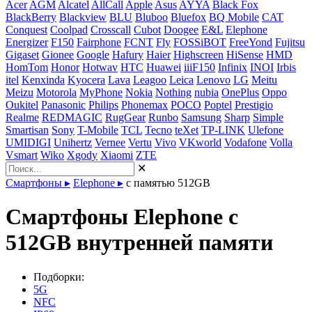
Acer
AGM
Alcatel
AllCall
Apple
Asus
AYYA
Black Fox
BlackBerry
Blackview
BLU
Bluboo
Bluefox
BQ Mobile
CAT
Conquest
Coolpad
Crosscall
Cubot
Doogee
E&L
Elephone
Energizer
F150
Fairphone
FCNT
Fly
FOSSiBOT
FreeYond
Fujitsu
Gigaset
Gionee
Google
Hafury
Haier
Highscreen
HiSense
HMD
HomTom
Honor
Hotwav
HTC
Huawei
iiiF150
Infinix
INOI
Irbis
itel
Kenxinda
Kyocera
Lava
Leagoo
Leica
Lenovo
LG
Meitu
Meizu
Motorola
MyPhone
Nokia
Nothing
nubia
OnePlus
Oppo
Oukitel
Panasonic
Philips
Phonemax
POCO
Poptel
Prestigio
Realme
REDMAGIC
RugGear
Runbo
Samsung
Sharp
Simple
Smartisan
Sony
T-Mobile
TCL
Tecno
teXet
TP-LINK
Ulefone
UMIDIGI
Unihertz
Vernee
Vertu
Vivo
VKworld
Vodafone
Volla
Vsmart
Wiko
Xgody
Xiaomi
ZTE
✕
Смартфоны
▸
Elephone
▸
с памятью 512GB
Смартфоны Elephone с
512GB внутренней памяти
Подборки:
5G
NFC