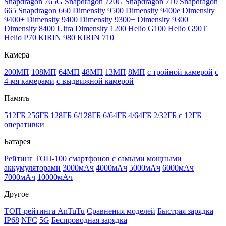
Snapdragon 765G
Snapdragon 720G
Snapdragon 710
Snapdragon
665
Snapdragon 660
Dimensity 9500
Dimensity 9400e
Dimensity
9400+
Dimensity 9400
Dimensity 9300+
Dimensity 9300
Dimensity 8400 Ultra
Dimensity 1200
Helio G100
Helio G90T
Helio P70
KIRIN 980
KIRIN 710
Камера
200МП
108МП
64МП
48МП
13МП
8МП
с тройной камерой
с
4-мя камерами
с выдвижной камерой
Память
512ГБ
256ГБ
128ГБ
6/128ГБ
6/64ГБ
4/64ГБ
2/32ГБ
с 12ГБ
оперативки
Батарея
Рейтинг ТОП-100 смартфонов с самыми мощными
аккумуляторами
3000мАч
4000мАч
5000мАч
6000мАч
7000мАч
10000мАч
Другое
ТОП-рейтинга AnTuTu
Сравнения моделей
Быстрая зарядка
IP68
NFC
5G
Беспроводная зарядка