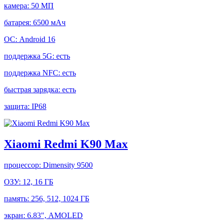
камера:
50 МП
батарея:
6500 мАч
ОС:
Android 16
поддержка 5G:
есть
поддержка NFC:
есть
быстрая зарядка:
есть
защита:
IP68
Xiaomi Redmi K90 Max
процессор:
Dimensity 9500
ОЗУ:
12, 16 ГБ
память:
256, 512, 1024 ГБ
экран:
6.83", AMOLED