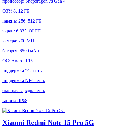
процессор:
Snapdragon 7s Gen 4
ОЗУ:
8, 12 ГБ
память:
256, 512 ГБ
экран:
6.83", OLED
камера:
200 МП
батарея:
6500 мАч
ОС:
Android 15
поддержка 5G:
есть
поддержка NFC:
есть
быстрая зарядка:
есть
защита:
IP68
Xiaomi Redmi Note 15 Pro 5G