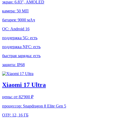
экран:
6.83", AMOLED
камера:
50 МП
батарея:
9000 мАч
ОС:
Android 16
поддержка 5G:
есть
поддержка NFC:
есть
быстрая зарядка:
есть
защита:
IP68
Xiaomi 17 Ultra
цены:
от 82'900 ₽
процессор:
Snapdragon 8 Elite Gen 5
ОЗУ:
12, 16 ГБ