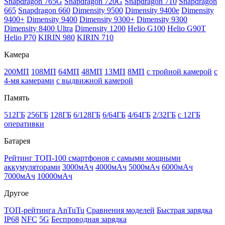
Snapdragon 765G
Snapdragon 720G
Snapdragon 710
Snapdragon
665
Snapdragon 660
Dimensity 9500
Dimensity 9400e
Dimensity
9400+
Dimensity 9400
Dimensity 9300+
Dimensity 9300
Dimensity 8400 Ultra
Dimensity 1200
Helio G100
Helio G90T
Helio P70
KIRIN 980
KIRIN 710
Камера
200МП
108МП
64МП
48МП
13МП
8МП
с тройной камерой
с
4-мя камерами
с выдвижной камерой
Память
512ГБ
256ГБ
128ГБ
6/128ГБ
6/64ГБ
4/64ГБ
2/32ГБ
с 12ГБ
оперативки
Батарея
Рейтинг ТОП-100 смартфонов с самыми мощными
аккумуляторами
3000мАч
4000мАч
5000мАч
6000мАч
7000мАч
10000мАч
Другое
ТОП-рейтинга AnTuTu
Сравнения моделей
Быстрая зарядка
IP68
NFC
5G
Беспроводная зарядка