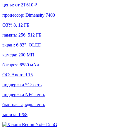
цены:
от 21'610 ₽
процессор:
Dimensity 7400
ОЗУ:
8, 12 ГБ
память:
256, 512 ГБ
экран:
6.83", OLED
камера:
200 МП
батарея:
6580 мАч
ОС:
Android 15
поддержка 5G:
есть
поддержка NFC:
есть
быстрая зарядка:
есть
защита:
IP68