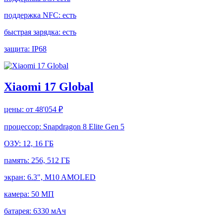
поддержка NFC:
есть
быстрая зарядка:
есть
защита:
IP68
Xiaomi 17 Global
цены:
от 48'054 ₽
процессор:
Snapdragon 8 Elite Gen 5
ОЗУ:
12, 16 ГБ
память:
256, 512 ГБ
экран:
6.3", M10 AMOLED
камера:
50 МП
батарея:
6330 мАч