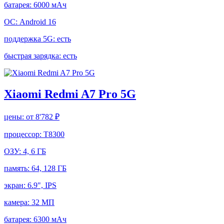
батарея:
6000 мАч
ОС:
Android 16
поддержка 5G:
есть
быстрая зарядка:
есть
Xiaomi Redmi A7 Pro 5G
цены:
от 8'782 ₽
процессор:
T8300
ОЗУ:
4, 6 ГБ
память:
64, 128 ГБ
экран:
6.9", IPS
камера:
32 МП
батарея:
6300 мАч