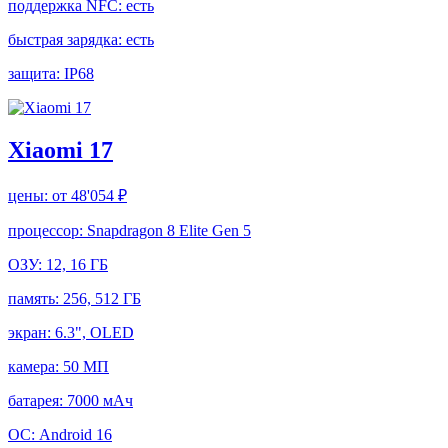
поддержка NFC:
есть
быстрая зарядка:
есть
защита:
IP68
Xiaomi 17
цены:
от 48'054 ₽
процессор:
Snapdragon 8 Elite Gen 5
ОЗУ:
12, 16 ГБ
память:
256, 512 ГБ
экран:
6.3", OLED
камера:
50 МП
батарея:
7000 мАч
ОС:
Android 16