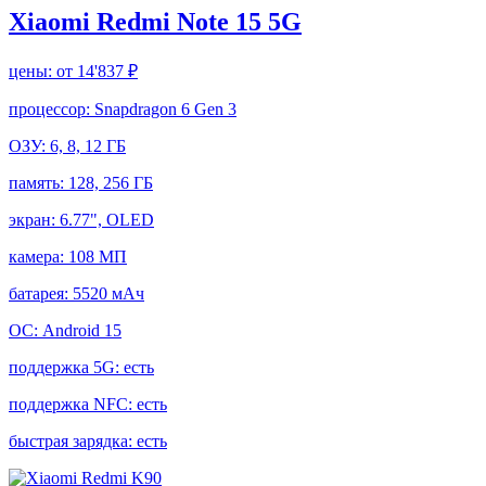
Xiaomi Redmi Note 15 5G
цены:
от 14'837 ₽
процессор:
Snapdragon 6 Gen 3
ОЗУ:
6, 8, 12 ГБ
память:
128, 256 ГБ
экран:
6.77", OLED
камера:
108 МП
батарея:
5520 мАч
ОС:
Android 15
поддержка 5G:
есть
поддержка NFC:
есть
быстрая зарядка:
есть