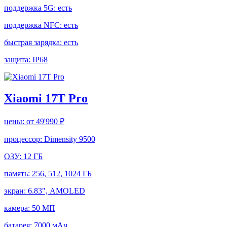
поддержка 5G:
есть
поддержка NFC:
есть
быстрая зарядка:
есть
защита:
IP68
Xiaomi 17T Pro
цены:
от 49'990 ₽
процессор:
Dimensity 9500
ОЗУ:
12 ГБ
память:
256, 512, 1024 ГБ
экран:
6.83", AMOLED
камера:
50 МП
батарея:
7000 мАч