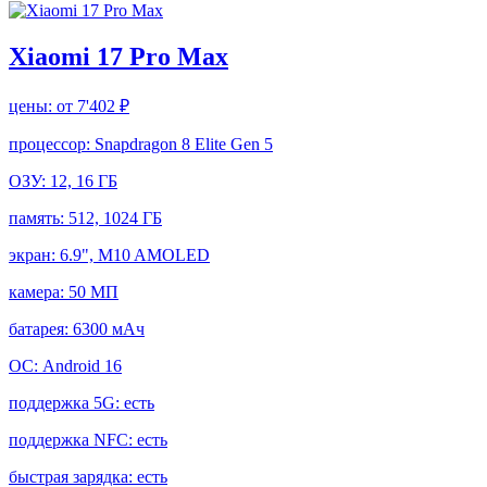
Xiaomi 17 Pro Max
цены:
от 7'402 ₽
процессор:
Snapdragon 8 Elite Gen 5
ОЗУ:
12, 16 ГБ
память:
512, 1024 ГБ
экран:
6.9", M10 AMOLED
камера:
50 МП
батарея:
6300 мАч
ОС:
Android 16
поддержка 5G:
есть
поддержка NFC:
есть
быстрая зарядка:
есть