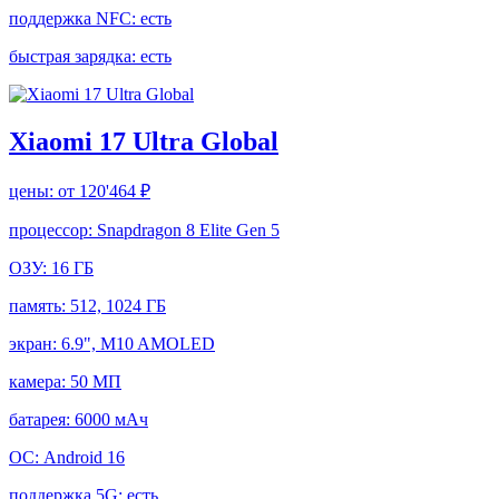
поддержка NFC:
есть
быстрая зарядка:
есть
Xiaomi 17 Ultra Global
цены:
от 120'464 ₽
процессор:
Snapdragon 8 Elite Gen 5
ОЗУ:
16 ГБ
память:
512, 1024 ГБ
экран:
6.9", M10 AMOLED
камера:
50 МП
батарея:
6000 мАч
ОС:
Android 16
поддержка 5G:
есть