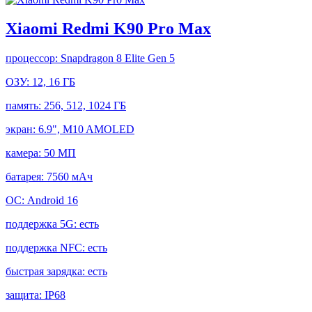
Xiaomi Redmi K90 Pro Max
процессор:
Snapdragon 8 Elite Gen 5
ОЗУ:
12, 16 ГБ
память:
256, 512, 1024 ГБ
экран:
6.9", M10 AMOLED
камера:
50 МП
батарея:
7560 мАч
ОС:
Android 16
поддержка 5G:
есть
поддержка NFC:
есть
быстрая зарядка:
есть
защита:
IP68