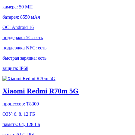
камера:
50 МП
батарея:
8550 мАч
ОС:
Android 16
поддержка 5G:
есть
поддержка NFC:
есть
быстрая зарядка:
есть
защита:
IP68
Xiaomi Redmi R70m 5G
процессор:
T8300
ОЗУ:
6, 8, 12 ГБ
память:
64, 128 ГБ
экран:
6.9", IPS