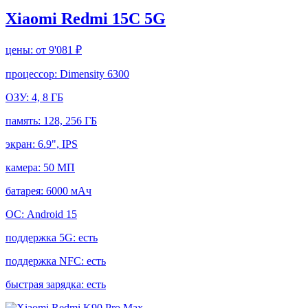
Xiaomi Redmi 15C 5G
цены:
от 9'081 ₽
процессор:
Dimensity 6300
ОЗУ:
4, 8 ГБ
память:
128, 256 ГБ
экран:
6.9", IPS
камера:
50 МП
батарея:
6000 мАч
ОС:
Android 15
поддержка 5G:
есть
поддержка NFC:
есть
быстрая зарядка:
есть