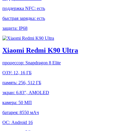
поддержка NFC:
есть
быстрая зарядка:
есть
защита:
IP68
Xiaomi Redmi K90 Ultra
процессор:
Snapdragon 8 Elite
ОЗУ:
12, 16 ГБ
память:
256, 512 ГБ
экран:
6.83", AMOLED
камера:
50 МП
батарея:
8550 мАч
ОС:
Android 16