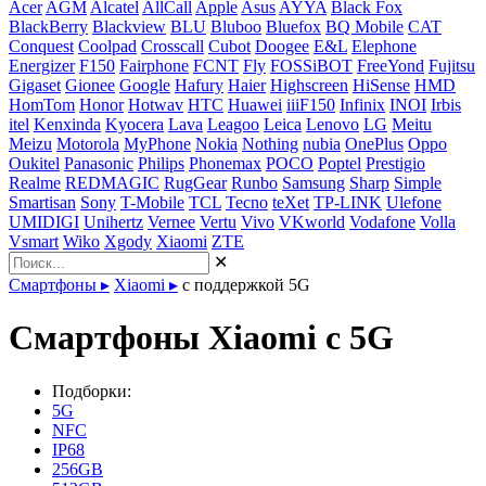
Acer
AGM
Alcatel
AllCall
Apple
Asus
AYYA
Black Fox
BlackBerry
Blackview
BLU
Bluboo
Bluefox
BQ Mobile
CAT
Conquest
Coolpad
Crosscall
Cubot
Doogee
E&L
Elephone
Energizer
F150
Fairphone
FCNT
Fly
FOSSiBOT
FreeYond
Fujitsu
Gigaset
Gionee
Google
Hafury
Haier
Highscreen
HiSense
HMD
HomTom
Honor
Hotwav
HTC
Huawei
iiiF150
Infinix
INOI
Irbis
itel
Kenxinda
Kyocera
Lava
Leagoo
Leica
Lenovo
LG
Meitu
Meizu
Motorola
MyPhone
Nokia
Nothing
nubia
OnePlus
Oppo
Oukitel
Panasonic
Philips
Phonemax
POCO
Poptel
Prestigio
Realme
REDMAGIC
RugGear
Runbo
Samsung
Sharp
Simple
Smartisan
Sony
T-Mobile
TCL
Tecno
teXet
TP-LINK
Ulefone
UMIDIGI
Unihertz
Vernee
Vertu
Vivo
VKworld
Vodafone
Volla
Vsmart
Wiko
Xgody
Xiaomi
ZTE
✕
Смартфоны
▸
Xiaomi
▸
с поддержкой 5G
Смартфоны Xiaomi с 5G
Подборки:
5G
NFC
IP68
256GB