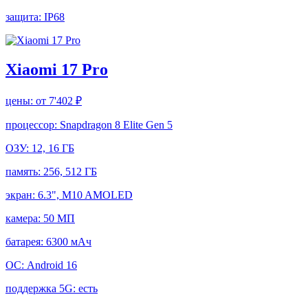
защита:
IP68
Xiaomi 17 Pro
цены:
от 7'402 ₽
процессор:
Snapdragon 8 Elite Gen 5
ОЗУ:
12, 16 ГБ
память:
256, 512 ГБ
экран:
6.3", M10 AMOLED
камера:
50 МП
батарея:
6300 мАч
ОС:
Android 16
поддержка 5G:
есть