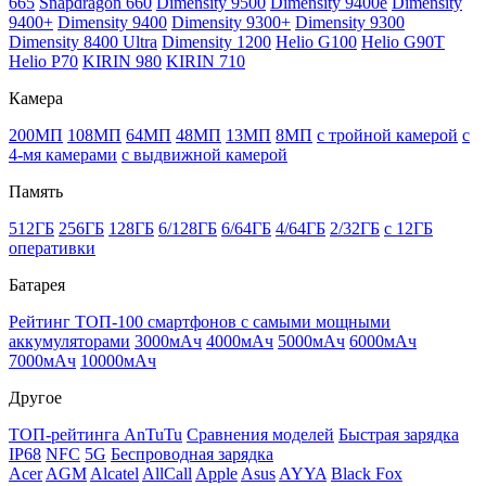
665
Snapdragon 660
Dimensity 9500
Dimensity 9400e
Dimensity
9400+
Dimensity 9400
Dimensity 9300+
Dimensity 9300
Dimensity 8400 Ultra
Dimensity 1200
Helio G100
Helio G90T
Helio P70
KIRIN 980
KIRIN 710
Камера
200МП
108МП
64МП
48МП
13МП
8МП
с тройной камерой
с
4-мя камерами
с выдвижной камерой
Память
512ГБ
256ГБ
128ГБ
6/128ГБ
6/64ГБ
4/64ГБ
2/32ГБ
с 12ГБ
оперативки
Батарея
Рейтинг ТОП-100 смартфонов с самыми мощными
аккумуляторами
3000мАч
4000мАч
5000мАч
6000мАч
7000мАч
10000мАч
Другое
ТОП-рейтинга AnTuTu
Сравнения моделей
Быстрая зарядка
IP68
NFC
5G
Беспроводная зарядка
Acer
AGM
Alcatel
AllCall
Apple
Asus
AYYA
Black Fox