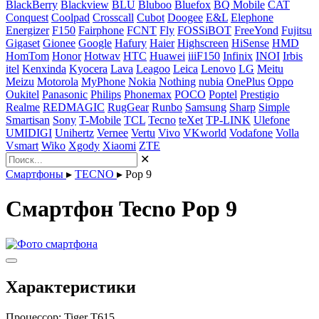
BlackBerry
Blackview
BLU
Bluboo
Bluefox
BQ Mobile
CAT
Conquest
Coolpad
Crosscall
Cubot
Doogee
E&L
Elephone
Energizer
F150
Fairphone
FCNT
Fly
FOSSiBOT
FreeYond
Fujitsu
Gigaset
Gionee
Google
Hafury
Haier
Highscreen
HiSense
HMD
HomTom
Honor
Hotwav
HTC
Huawei
iiiF150
Infinix
INOI
Irbis
itel
Kenxinda
Kyocera
Lava
Leagoo
Leica
Lenovo
LG
Meitu
Meizu
Motorola
MyPhone
Nokia
Nothing
nubia
OnePlus
Oppo
Oukitel
Panasonic
Philips
Phonemax
POCO
Poptel
Prestigio
Realme
REDMAGIC
RugGear
Runbo
Samsung
Sharp
Simple
Smartisan
Sony
T-Mobile
TCL
Tecno
teXet
TP-LINK
Ulefone
UMIDIGI
Unihertz
Vernee
Vertu
Vivo
VKworld
Vodafone
Volla
Vsmart
Wiko
Xgody
Xiaomi
ZTE
✕
Смартфоны
▸
TECNO
▸
Pop 9
Смартфон Tecno Pop 9
Характеристики
Процессор:
Tiger T615