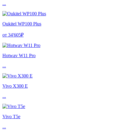
...
Oukitel WP100 Plus
от 34'605₽
Hotwav W11 Pro
...
Vivo X300 E
...
Vivo T5e
...