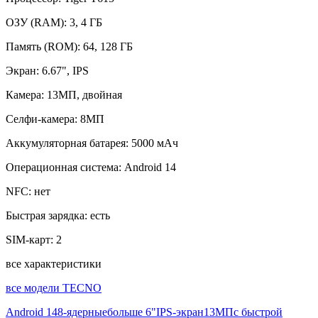
ОЗУ (RAM):
3, 4 ГБ
Память (ROM):
64, 128 ГБ
Экран:
6.67", IPS
Камера:
13МП, двойная
Селфи-камера:
8МП
Аккумуляторная батарея:
5000 мАч
Операционная система:
Android 14
NFC:
нет
Быстрая зарядка:
есть
SIM-карт:
2
все характеристики
все модели TECNO
Android 14
8-ядерные
больше 6"
IPS-экран
13МП
с быстрой