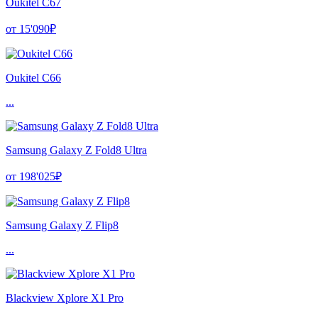
Oukitel C67
от 15'090₽
Oukitel C66
...
Samsung Galaxy Z Fold8 Ultra
от 198'025₽
Samsung Galaxy Z Flip8
...
Blackview Xplore X1 Pro