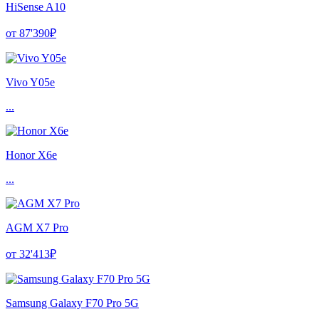
HiSense A10
от 87'390₽
Vivo Y05e
...
Honor X6e
...
AGM X7 Pro
от 32'413₽
Samsung Galaxy F70 Pro 5G