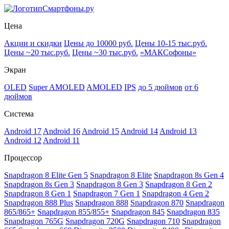
Смартфоны.ру
Цена
Акции и скидки
Цены до 10000 руб.
Цены 10-15 тыс.руб.
Цены ~20 тыс.руб.
Цены ~30 тыс.руб.
«МАКСофоны»
Экран
OLED
Super AMOLED
AMOLED
IPS
до 5 дюймов
от 6
дюймов
Система
Android 17
Android 16
Android 15
Android 14
Android 13
Android 12
Android 11
Процессор
Snapdragon 8 Elite Gen 5
Snapdragon 8 Elite
Snapdragon 8s Gen 4
Snapdragon 8s Gen 3
Snapdragon 8 Gen 3
Snapdragon 8 Gen 2
Snapdragon 8 Gen 1
Snapdragon 7 Gen 1
Snapdragon 4 Gen 2
Snapdragon 888 Plus
Snapdragon 888
Snapdragon 870
Snapdragon
865/865+
Snapdragon 855/855+
Snapdragon 845
Snapdragon 835
Snapdragon 765G
Snapdragon 720G
Snapdragon 710
Snapdragon