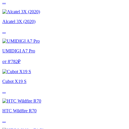
...
Alcatel 3X (2020)
...
UMIDIGI A7 Pro
от 8'782₽
Cubot X19 S
...
HTC Wildfire R70
...