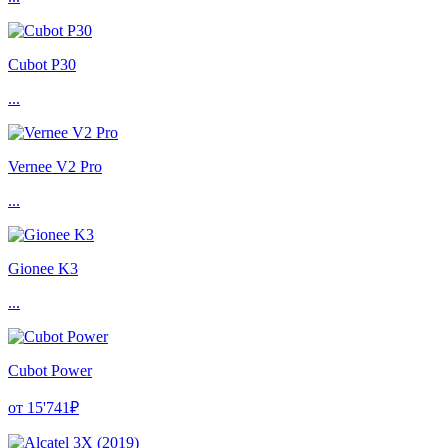
Cubot P30
...
Vernee V2 Pro
...
Gionee K3
...
Cubot Power
от 15'741₽