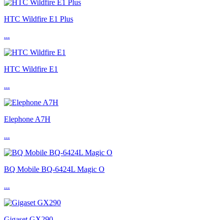
HTC Wildfire E1 Plus
...
HTC Wildfire E1
...
Elephone A7H
...
BQ Mobile BQ-6424L Magic O
...
Gigaset GX290