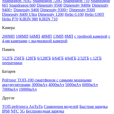
Snapdragon 765G
Snapdragon 720G
Snapdragon 710
Snapdragon
665
Snapdragon 660
Dimensity 9500
Dimensity 9400e
Dimensity
9400+
Dimensity 9400
Dimensity 9300+
Dimensity 9300
Dimensity 8400 Ultra
Dimensity 1200
Helio G100
Helio G90T
Helio P70
KIRIN 980
KIRIN 710
Камера
200МП
108МП
64МП
48МП
13МП
8МП
с тройной камерой
с
4-мя камерами
с выдвижной камерой
Память
512ГБ
256ГБ
128ГБ
6/128ГБ
6/64ГБ
4/64ГБ
2/32ГБ
с 12ГБ
оперативки
Батарея
Рейтинг ТОП-100 смартфонов с самыми мощными
аккумуляторами
3000мАч
4000мАч
5000мАч
6000мАч
7000мАч
10000мАч
Другое
ТОП-рейтинга AnTuTu
Сравнения моделей
Быстрая зарядка
IP68
NFC
5G
Беспроводная зарядка