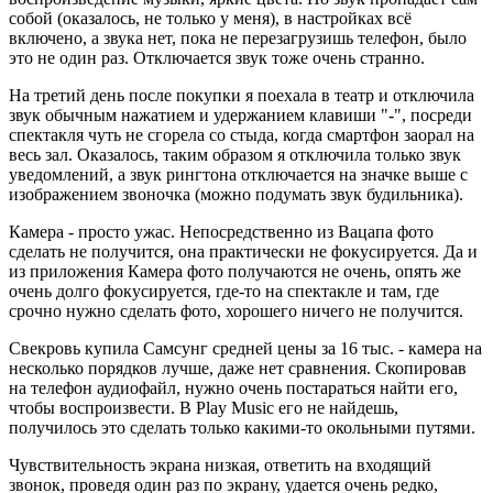
собой (оказалось, не только у меня), в настройках всё
включено, а звука нет, пока не перезагрузишь телефон, было
это не один раз. Отключается звук тоже очень странно.
На третий день после покупки я поехала в театр и отключила
звук обычным нажатием и удержанием клавиши "-", посреди
спектакля чуть не сгорела со стыда, когда смартфон заорал на
весь зал. Оказалось, таким образом я отключила только звук
уведомлений, а звук рингтона отключается на значке выше с
изображением звоночка (можно подумать звук будильника).
Камера - просто ужас. Непосредственно из Вацапа фото
сделать не получится, она практически не фокусируется. Да и
из приложения Камера фото получаются не очень, опять же
очень долго фокусируется, где-то на спектакле и там, где
срочно нужно сделать фото, хорошего ничего не получится.
Свекровь купила Самсунг средней цены за 16 тыс. - камера на
несколько порядков лучше, даже нет сравнения. Скопировав
на телефон аудиофайл, нужно очень постараться найти его,
чтобы воспроизвести. В Play Music его не найдешь,
получилось это сделать только какими-то окольными путями.
Чувствительность экрана низкая, ответить на входящий
звонок, проведя один раз по экрану, удается очень редко,