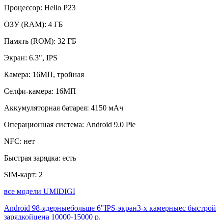
Процессор:
Helio P23
ОЗУ (RAM):
4 ГБ
Память (ROM):
32 ГБ
Экран:
6.3", IPS
Камера:
16МП, тройная
Селфи-камера:
16МП
Аккумуляторная батарея:
4150 мАч
Операционная система:
Android 9.0 Pie
NFC:
нет
Быстрая зарядка:
есть
SIM-карт:
2
все модели UMIDIGI
Android 9
8-ядерные
больше 6"
IPS-экран
3-х камерные
с быстрой
зарядкой
цена 10000-15000 р.