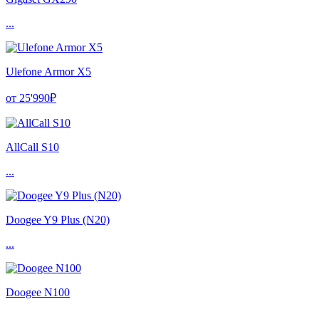
...
Ulefone Armor X5
от 25'990₽
AllCall S10
...
Doogee Y9 Plus (N20)
...
Doogee N100
...