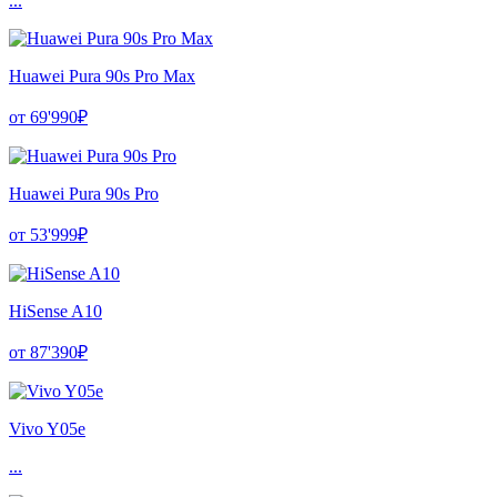
...
Huawei Pura 90s Pro Max
от 69'990₽
Huawei Pura 90s Pro
от 53'999₽
HiSense A10
от 87'390₽
Vivo Y05e
...