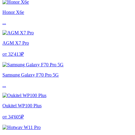
Honor X6e
...
AGM X7 Pro
от 32'413₽
Samsung Galaxy F70 Pro 5G
...
Oukitel WP100 Plus
от 34'605₽