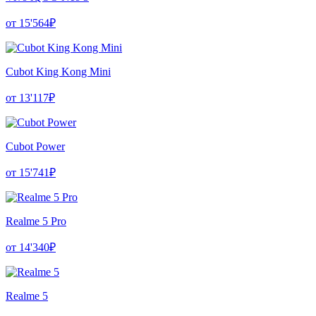
от 15'564₽
Cubot King Kong Mini
от 13'117₽
Cubot Power
от 15'741₽
Realme 5 Pro
от 14'340₽
Realme 5