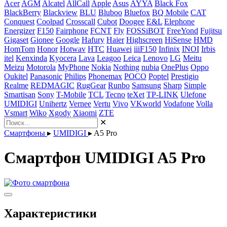
Acer
AGM
Alcatel
AllCall
Apple
Asus
AYYA
Black Fox
BlackBerry
Blackview
BLU
Bluboo
Bluefox
BQ Mobile
CAT
Conquest
Coolpad
Crosscall
Cubot
Doogee
E&L
Elephone
Energizer
F150
Fairphone
FCNT
Fly
FOSSiBOT
FreeYond
Fujitsu
Gigaset
Gionee
Google
Hafury
Haier
Highscreen
HiSense
HMD
HomTom
Honor
Hotwav
HTC
Huawei
iiiF150
Infinix
INOI
Irbis
itel
Kenxinda
Kyocera
Lava
Leagoo
Leica
Lenovo
LG
Meitu
Meizu
Motorola
MyPhone
Nokia
Nothing
nubia
OnePlus
Oppo
Oukitel
Panasonic
Philips
Phonemax
POCO
Poptel
Prestigio
Realme
REDMAGIC
RugGear
Runbo
Samsung
Sharp
Simple
Smartisan
Sony
T-Mobile
TCL
Tecno
teXet
TP-LINK
Ulefone
UMIDIGI
Unihertz
Vernee
Vertu
Vivo
VKworld
Vodafone
Volla
Vsmart
Wiko
Xgody
Xiaomi
ZTE
✕
Смартфоны
▸
UMIDIGI
▸
A5 Pro
Смартфон UMIDIGI A5 Pro
Характеристики