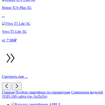
Honor X7e Plus 5G
...
Vivo T5 Lite 5G
от 7'380₽
Смотреть еще ...
Главная
Подбор смартфона по параметрам
Сравнения моделей
ТОП-100 сайта (по AnTuTu)