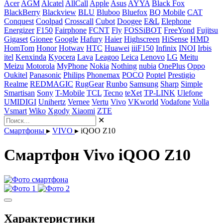
Acer
AGM
Alcatel
AllCall
Apple
Asus
AYYA
Black Fox
BlackBerry
Blackview
BLU
Bluboo
Bluefox
BQ Mobile
CAT
Conquest
Coolpad
Crosscall
Cubot
Doogee
E&L
Elephone
Energizer
F150
Fairphone
FCNT
Fly
FOSSiBOT
FreeYond
Fujitsu
Gigaset
Gionee
Google
Hafury
Haier
Highscreen
HiSense
HMD
HomTom
Honor
Hotwav
HTC
Huawei
iiiF150
Infinix
INOI
Irbis
itel
Kenxinda
Kyocera
Lava
Leagoo
Leica
Lenovo
LG
Meitu
Meizu
Motorola
MyPhone
Nokia
Nothing
nubia
OnePlus
Oppo
Oukitel
Panasonic
Philips
Phonemax
POCO
Poptel
Prestigio
Realme
REDMAGIC
RugGear
Runbo
Samsung
Sharp
Simple
Smartisan
Sony
T-Mobile
TCL
Tecno
teXet
TP-LINK
Ulefone
UMIDIGI
Unihertz
Vernee
Vertu
Vivo
VKworld
Vodafone
Volla
Vsmart
Wiko
Xgody
Xiaomi
ZTE
✕
Смартфоны
▸
VIVO
▸
iQOO Z10
Смартфон Vivo iQOO Z10
Характеристики