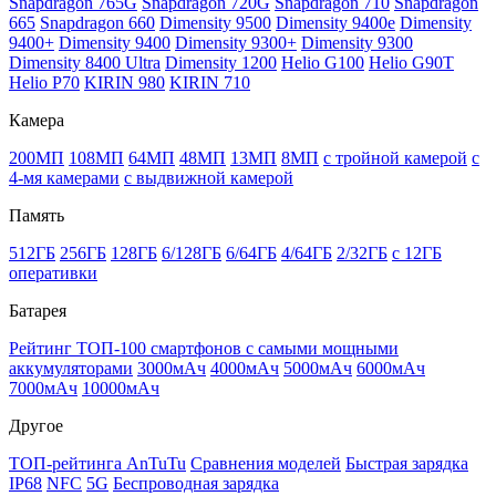
Snapdragon 765G
Snapdragon 720G
Snapdragon 710
Snapdragon
665
Snapdragon 660
Dimensity 9500
Dimensity 9400e
Dimensity
9400+
Dimensity 9400
Dimensity 9300+
Dimensity 9300
Dimensity 8400 Ultra
Dimensity 1200
Helio G100
Helio G90T
Helio P70
KIRIN 980
KIRIN 710
Камера
200МП
108МП
64МП
48МП
13МП
8МП
с тройной камерой
с
4-мя камерами
с выдвижной камерой
Память
512ГБ
256ГБ
128ГБ
6/128ГБ
6/64ГБ
4/64ГБ
2/32ГБ
с 12ГБ
оперативки
Батарея
Рейтинг ТОП-100 смартфонов с самыми мощными
аккумуляторами
3000мАч
4000мАч
5000мАч
6000мАч
7000мАч
10000мАч
Другое
ТОП-рейтинга AnTuTu
Сравнения моделей
Быстрая зарядка
IP68
NFC
5G
Беспроводная зарядка