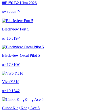
iiiF150 B2 Ultra 2026
от 17'446₽
Blackview Fort 5
от 16'519₽
Blackview Oscal Pilot 5
от 17'810₽
Vivo Y31d
от 19'134₽
Cubot KingKong Ace 5