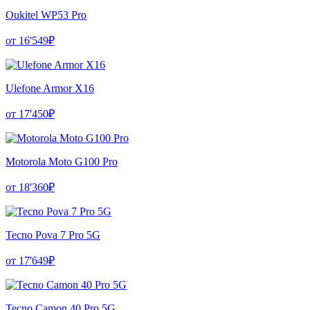
Oukitel WP53 Pro
от 16'549₽
Ulefone Armor X16
от 17'450₽
Motorola Moto G100 Pro
от 18'360₽
Tecno Pova 7 Pro 5G
от 17'649₽
Tecno Camon 40 Pro 5G