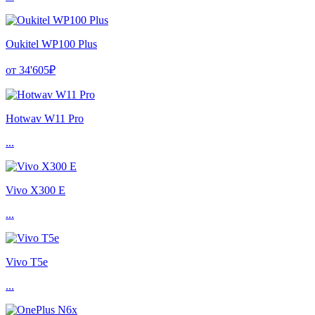
Oukitel WP100 Plus
от 34'605₽
Hotwav W11 Pro
...
Vivo X300 E
...
Vivo T5e
...