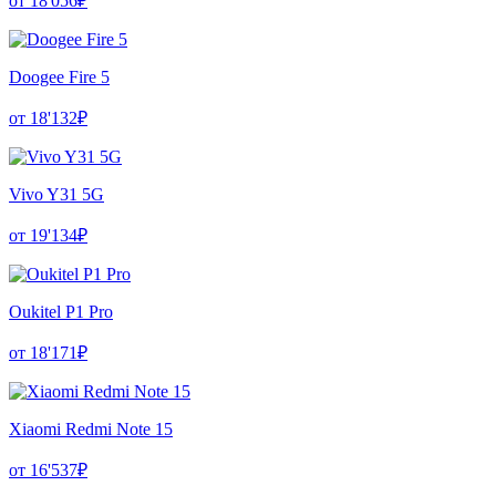
от 18'056₽
Doogee Fire 5
от 18'132₽
Vivo Y31 5G
от 19'134₽
Oukitel P1 Pro
от 18'171₽
Xiaomi Redmi Note 15
от 16'537₽