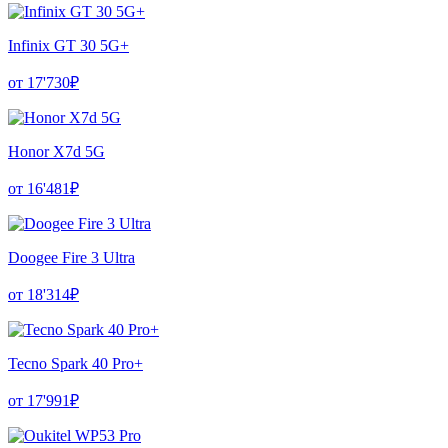
Infinix GT 30 5G+
от 17'730₽
Honor X7d 5G
от 16'481₽
Doogee Fire 3 Ultra
от 18'314₽
Tecno Spark 40 Pro+
от 17'991₽