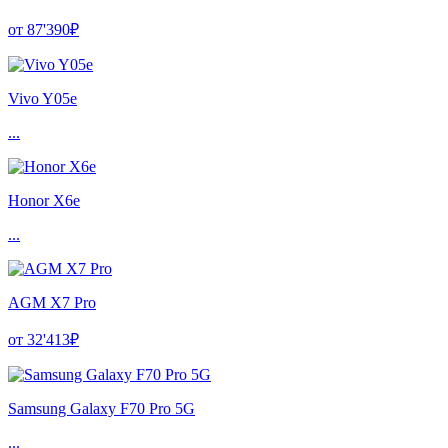
от 87'390₽
Vivo Y05e
...
Honor X6e
...
AGM X7 Pro
от 32'413₽
Samsung Galaxy F70 Pro 5G
...