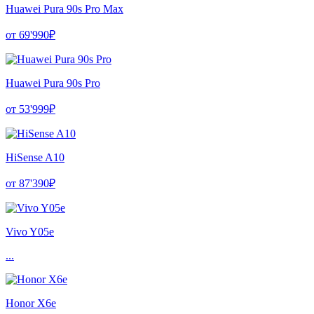
Huawei Pura 90s Pro Max
от 69'990₽
Huawei Pura 90s Pro
от 53'999₽
HiSense A10
от 87'390₽
Vivo Y05e
...
Honor X6e