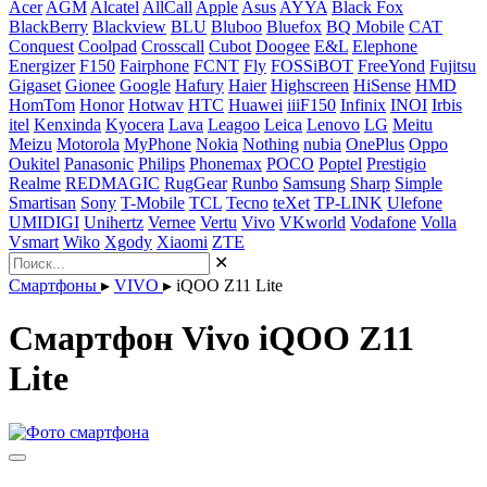
Acer
AGM
Alcatel
AllCall
Apple
Asus
AYYA
Black Fox
BlackBerry
Blackview
BLU
Bluboo
Bluefox
BQ Mobile
CAT
Conquest
Coolpad
Crosscall
Cubot
Doogee
E&L
Elephone
Energizer
F150
Fairphone
FCNT
Fly
FOSSiBOT
FreeYond
Fujitsu
Gigaset
Gionee
Google
Hafury
Haier
Highscreen
HiSense
HMD
HomTom
Honor
Hotwav
HTC
Huawei
iiiF150
Infinix
INOI
Irbis
itel
Kenxinda
Kyocera
Lava
Leagoo
Leica
Lenovo
LG
Meitu
Meizu
Motorola
MyPhone
Nokia
Nothing
nubia
OnePlus
Oppo
Oukitel
Panasonic
Philips
Phonemax
POCO
Poptel
Prestigio
Realme
REDMAGIC
RugGear
Runbo
Samsung
Sharp
Simple
Smartisan
Sony
T-Mobile
TCL
Tecno
teXet
TP-LINK
Ulefone
UMIDIGI
Unihertz
Vernee
Vertu
Vivo
VKworld
Vodafone
Volla
Vsmart
Wiko
Xgody
Xiaomi
ZTE
✕
Смартфоны
▸
VIVO
▸
iQOO Z11 Lite
Смартфон Vivo iQOO Z11
Lite