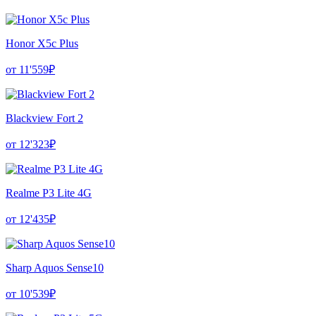
Honor X5c Plus
от 11'559₽
Blackview Fort 2
от 12'323₽
Realme P3 Lite 4G
от 12'435₽
Sharp Aquos Sense10
от 10'539₽