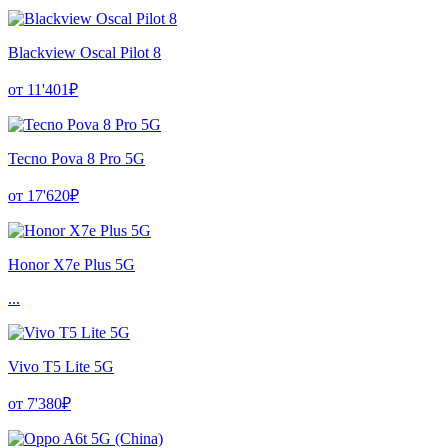
Blackview Oscal Pilot 8
от 11'401₽
Tecno Pova 8 Pro 5G
от 17'620₽
Honor X7e Plus 5G
...
Vivo T5 Lite 5G
от 7'380₽