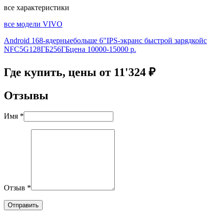
все характеристики
все модели VIVO
Android 16
8-ядерные
больше 6"
IPS-экран
с быстрой зарядкой
с
NFC
5G
128ГБ
256ГБ
цена 10000-15000 р.
Где купить, цены от 11'324 ₽
Отзывы
Имя *
Отзыв *