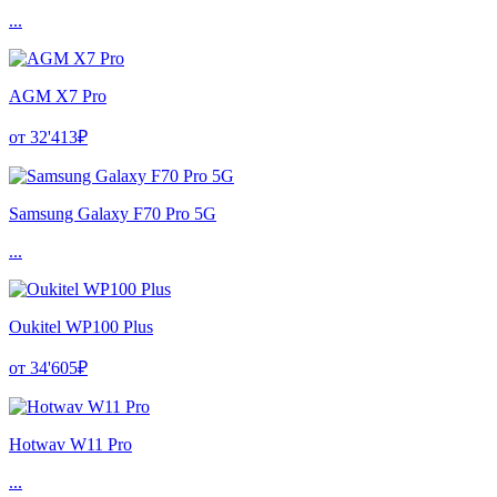
...
AGM X7 Pro
от 32'413₽
Samsung Galaxy F70 Pro 5G
...
Oukitel WP100 Plus
от 34'605₽
Hotwav W11 Pro
...