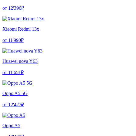
от 12'396₽
Xiaomi Redmi 13x
от 11'990₽
Huawei nova Y63
от 11'651₽
Oppo A5 5G
от 12'427₽
Oppo A5