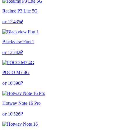
Realme P3 Lite 5G
от 12'435₽
Blackview Fort 1
от 12'242₽
POCO M7 4G
от 10'390₽
Hotwav Note 16 Pro
от 10'526₽