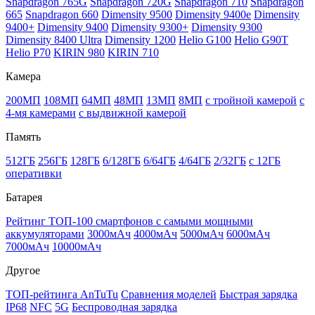
Snapdragon 765G
Snapdragon 720G
Snapdragon 710
Snapdragon
665
Snapdragon 660
Dimensity 9500
Dimensity 9400e
Dimensity
9400+
Dimensity 9400
Dimensity 9300+
Dimensity 9300
Dimensity 8400 Ultra
Dimensity 1200
Helio G100
Helio G90T
Helio P70
KIRIN 980
KIRIN 710
Камера
200МП
108МП
64МП
48МП
13МП
8МП
с тройной камерой
с
4-мя камерами
с выдвижной камерой
Память
512ГБ
256ГБ
128ГБ
6/128ГБ
6/64ГБ
4/64ГБ
2/32ГБ
с 12ГБ
оперативки
Батарея
Рейтинг ТОП-100 смартфонов с самыми мощными
аккумуляторами
3000мАч
4000мАч
5000мАч
6000мАч
7000мАч
10000мАч
Другое
ТОП-рейтинга AnTuTu
Сравнения моделей
Быстрая зарядка
IP68
NFC
5G
Беспроводная зарядка