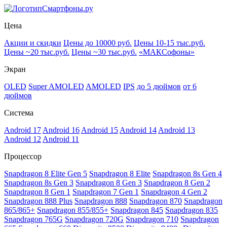
Смартфоны.ру
Цена
Акции и скидки
Цены до 10000 руб.
Цены 10-15 тыс.руб.
Цены ~20 тыс.руб.
Цены ~30 тыс.руб.
«МАКСофоны»
Экран
OLED
Super AMOLED
AMOLED
IPS
до 5 дюймов
от 6
дюймов
Система
Android 17
Android 16
Android 15
Android 14
Android 13
Android 12
Android 11
Процессор
Snapdragon 8 Elite Gen 5
Snapdragon 8 Elite
Snapdragon 8s Gen 4
Snapdragon 8s Gen 3
Snapdragon 8 Gen 3
Snapdragon 8 Gen 2
Snapdragon 8 Gen 1
Snapdragon 7 Gen 1
Snapdragon 4 Gen 2
Snapdragon 888 Plus
Snapdragon 888
Snapdragon 870
Snapdragon
865/865+
Snapdragon 855/855+
Snapdragon 845
Snapdragon 835
Snapdragon 765G
Snapdragon 720G
Snapdragon 710
Snapdragon