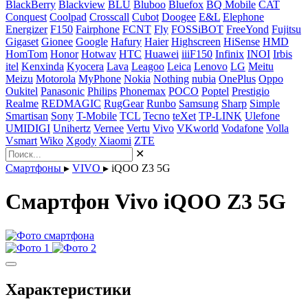
BlackBerry
Blackview
BLU
Bluboo
Bluefox
BQ Mobile
CAT
Conquest
Coolpad
Crosscall
Cubot
Doogee
E&L
Elephone
Energizer
F150
Fairphone
FCNT
Fly
FOSSiBOT
FreeYond
Fujitsu
Gigaset
Gionee
Google
Hafury
Haier
Highscreen
HiSense
HMD
HomTom
Honor
Hotwav
HTC
Huawei
iiiF150
Infinix
INOI
Irbis
itel
Kenxinda
Kyocera
Lava
Leagoo
Leica
Lenovo
LG
Meitu
Meizu
Motorola
MyPhone
Nokia
Nothing
nubia
OnePlus
Oppo
Oukitel
Panasonic
Philips
Phonemax
POCO
Poptel
Prestigio
Realme
REDMAGIC
RugGear
Runbo
Samsung
Sharp
Simple
Smartisan
Sony
T-Mobile
TCL
Tecno
teXet
TP-LINK
Ulefone
UMIDIGI
Unihertz
Vernee
Vertu
Vivo
VKworld
Vodafone
Volla
Vsmart
Wiko
Xgody
Xiaomi
ZTE
✕
Смартфоны
▸
VIVO
▸
iQOO Z3 5G
Смартфон Vivo iQOO Z3 5G
Характеристики