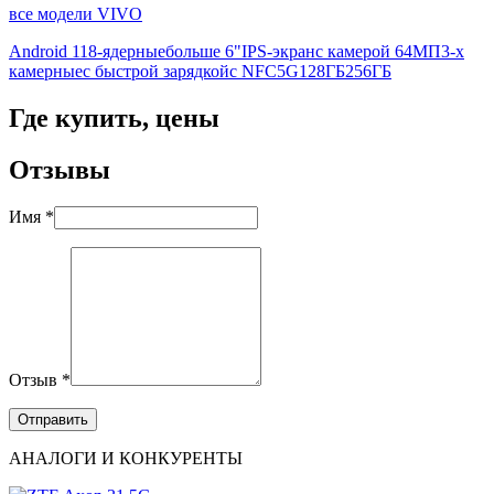
все модели VIVO
Android 11
8-ядерные
больше 6"
IPS-экран
с камерой 64МП
3-х
камерные
с быстрой зарядкой
с NFC
5G
128ГБ
256ГБ
Где купить, цены
Отзывы
Имя *
Отзыв *
АНАЛОГИ И КОНКУРЕНТЫ