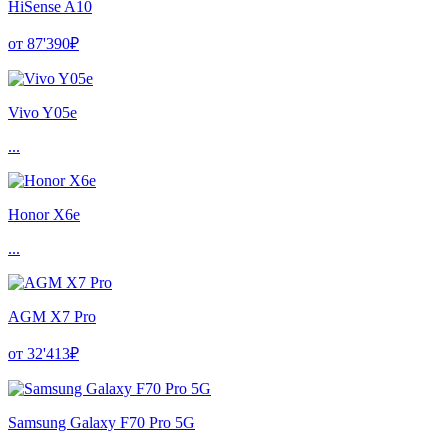
HiSense A10
от 87'390₽
Vivo Y05e
...
Honor X6e
...
AGM X7 Pro
от 32'413₽
Samsung Galaxy F70 Pro 5G