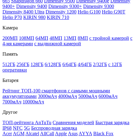
665
Snapdragon 660
Dimensity 9500
Dimensity 9400e
Dimensity
9400+
Dimensity 9400
Dimensity 9300+
Dimensity 9300
Dimensity 8400 Ultra
Dimensity 1200
Helio G100
Helio G90T
Helio P70
KIRIN 980
KIRIN 710
Камера
200МП
108МП
64МП
48МП
13МП
8МП
с тройной камерой
с
4-мя камерами
с выдвижной камерой
Память
512ГБ
256ГБ
128ГБ
6/128ГБ
6/64ГБ
4/64ГБ
2/32ГБ
с 12ГБ
оперативки
Батарея
Рейтинг ТОП-100 смартфонов с самыми мощными
аккумуляторами
3000мАч
4000мАч
5000мАч
6000мАч
7000мАч
10000мАч
Другое
ТОП-рейтинга AnTuTu
Сравнения моделей
Быстрая зарядка
IP68
NFC
5G
Беспроводная зарядка
Acer
AGM
Alcatel
AllCall
Apple
Asus
AYYA
Black Fox