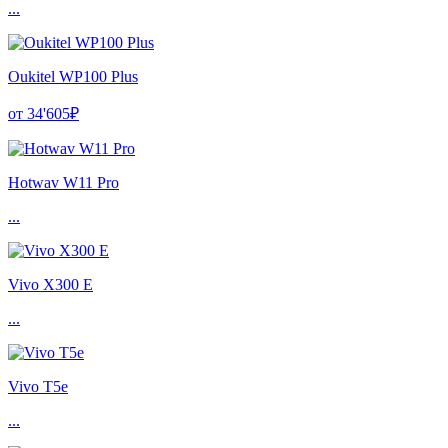
...
Oukitel WP100 Plus
от 34'605₽
Hotwav W11 Pro
...
Vivo X300 E
...
Vivo T5e
...