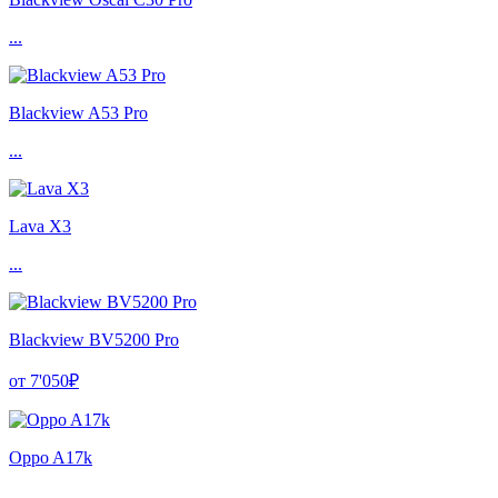
...
Blackview A53 Pro
...
Lava X3
...
Blackview BV5200 Pro
от 7'050₽
Oppo A17k
...