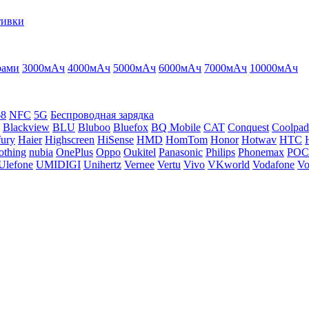
тивки
рами
3000мАч
4000мАч
5000мАч
6000мАч
7000мАч
10000мАч
68
NFC
5G
Беспроводная зарядка
Blackview
BLU
Bluboo
Bluefox
BQ Mobile
CAT
Conquest
Coolpad
ury
Haier
Highscreen
HiSense
HMD
HomTom
Honor
Hotwav
HTC
othing
nubia
OnePlus
Oppo
Oukitel
Panasonic
Philips
Phonemax
PO
Ulefone
UMIDIGI
Unihertz
Vernee
Vertu
Vivo
VKworld
Vodafone
Vo