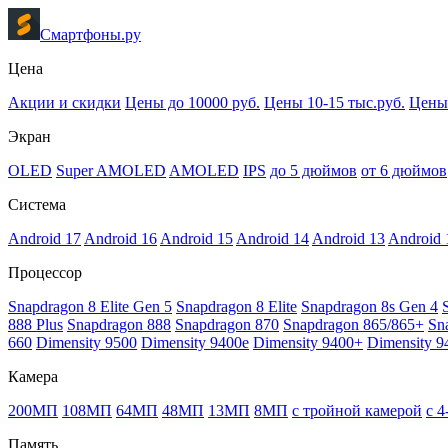
Смартфоны.ру
Цена
Акции и скидки
Цены до 10000 руб.
Цены 10-15 тыс.руб.
Цены 
Экран
OLED
Super AMOLED
AMOLED
IPS
до 5 дюймов
от 6 дюймов
Система
Android 17
Android 16
Android 15
Android 14
Android 13
Android 
Процессор
Snapdragon 8 Elite Gen 5
Snapdragon 8 Elite
Snapdragon 8s Gen 4
888 Plus
Snapdragon 888
Snapdragon 870
Snapdragon 865/865+
Sn
660
Dimensity 9500
Dimensity 9400e
Dimensity 9400+
Dimensity 9
Камера
200МП
108МП
64МП
48МП
13МП
8МП
с тройной камерой
с 
Память