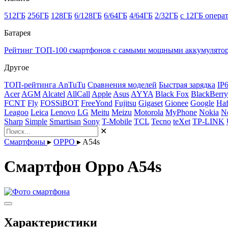
512ГБ
256ГБ
128ГБ
6/128ГБ
6/64ГБ
4/64ГБ
2/32ГБ
с 12ГБ опера
Батарея
Рейтинг ТОП-100 смартфонов с самыми мощными аккумулято
Другое
ТОП-рейтинга AnTuTu
Сравнения моделей
Быстрая зарядка
IP
Acer
AGM
Alcatel
AllCall
Apple
Asus
AYYA
Black Fox
BlackBerry
FCNT
Fly
FOSSiBOT
FreeYond
Fujitsu
Gigaset
Gionee
Google
Haf
Leagoo
Leica
Lenovo
LG
Meitu
Meizu
Motorola
MyPhone
Nokia
N
Sharp
Simple
Smartisan
Sony
T-Mobile
TCL
Tecno
teXet
TP-LINK
✕
Смартфоны
▸
OPPO
▸
A54s
Смартфон Oppo A54s
Характеристики