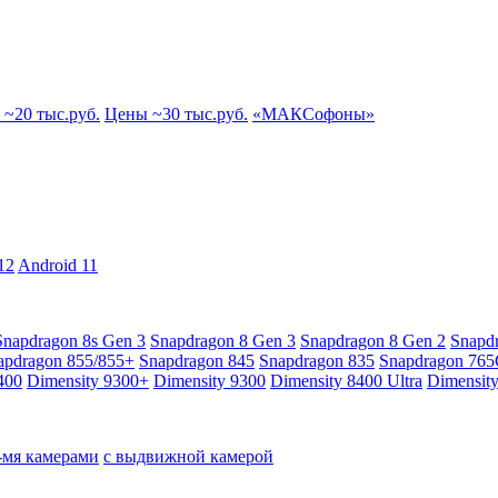
~20 тыс.руб.
Цены ~30 тыс.руб.
«МАКСофоны»
12
Android 11
Snapdragon 8s Gen 3
Snapdragon 8 Gen 3
Snapdragon 8 Gen 2
Snapd
apdragon 855/855+
Snapdragon 845
Snapdragon 835
Snapdragon 76
400
Dimensity 9300+
Dimensity 9300
Dimensity 8400 Ultra
Dimensit
4-мя камерами
с выдвижной камерой