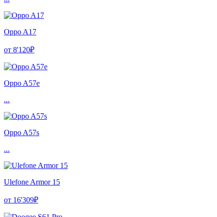
Oppo A17
от 8'120₽
Oppo A57e
...
Oppo A57s
...
Ulefone Armor 15
от 16'309₽