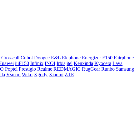
Crosscall
Cubot
Doogee
E&L
Elephone
Energizer
F150
Fairphone
Huawei
iiiF150
Infinix
INOI
Irbis
itel
Kenxinda
Kyocera
Lava
CO
Poptel
Prestigio
Realme
REDMAGIC
RugGear
Runbo
Samsung
lla
Vsmart
Wiko
Xgody
Xiaomi
ZTE