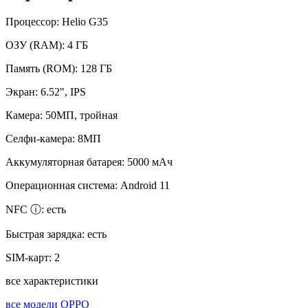
Процессор:
Helio G35
ОЗУ (RAM):
4 ГБ
Память (ROM):
128 ГБ
Экран:
6.52", IPS
Камера:
50МП, тройная
Селфи-камера:
8МП
Аккумуляторная батарея:
5000 мАч
Операционная система:
Android 11
NFC ⓘ:
есть
Быстрая зарядка:
есть
SIM-карт:
2
все характеристики
все модели OPPO