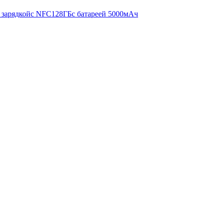
 зарядкой
с NFC
128ГБ
с батареей 5000мАч