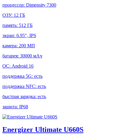
процессор:
Dimensity 7300
ОЗУ:
12 ГБ
память:
512 ГБ
экран:
6.95", IPS
камера:
200 МП
батарея:
30000 мАч
ОС:
Android 16
поддержка 5G:
есть
поддержка NFC:
есть
быстрая зарядка:
есть
защита:
IP68
Energizer Ultimate U660S