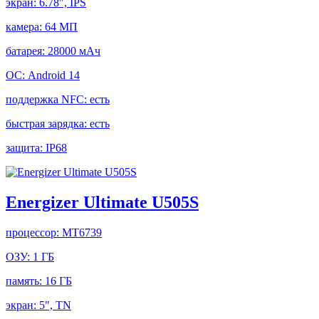
экран:
6.78", IPS
камера:
64 МП
батарея:
28000 мАч
ОС:
Android 14
поддержка NFC:
есть
быстрая зарядка:
есть
защита:
IP68
Energizer Ultimate U505S
процессор:
MT6739
ОЗУ:
1 ГБ
память:
16 ГБ
экран:
5", TN