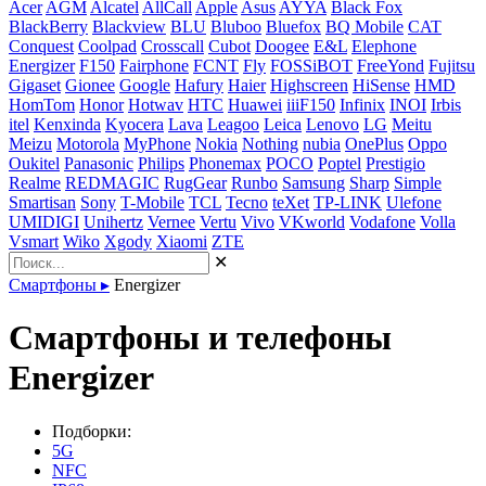
Acer
AGM
Alcatel
AllCall
Apple
Asus
AYYA
Black Fox
BlackBerry
Blackview
BLU
Bluboo
Bluefox
BQ Mobile
CAT
Conquest
Coolpad
Crosscall
Cubot
Doogee
E&L
Elephone
Energizer
F150
Fairphone
FCNT
Fly
FOSSiBOT
FreeYond
Fujitsu
Gigaset
Gionee
Google
Hafury
Haier
Highscreen
HiSense
HMD
HomTom
Honor
Hotwav
HTC
Huawei
iiiF150
Infinix
INOI
Irbis
itel
Kenxinda
Kyocera
Lava
Leagoo
Leica
Lenovo
LG
Meitu
Meizu
Motorola
MyPhone
Nokia
Nothing
nubia
OnePlus
Oppo
Oukitel
Panasonic
Philips
Phonemax
POCO
Poptel
Prestigio
Realme
REDMAGIC
RugGear
Runbo
Samsung
Sharp
Simple
Smartisan
Sony
T-Mobile
TCL
Tecno
teXet
TP-LINK
Ulefone
UMIDIGI
Unihertz
Vernee
Vertu
Vivo
VKworld
Vodafone
Volla
Vsmart
Wiko
Xgody
Xiaomi
ZTE
✕
Смартфоны
▸
Energizer
Смартфоны и телефоны
Energizer
Подборки:
5G
NFC