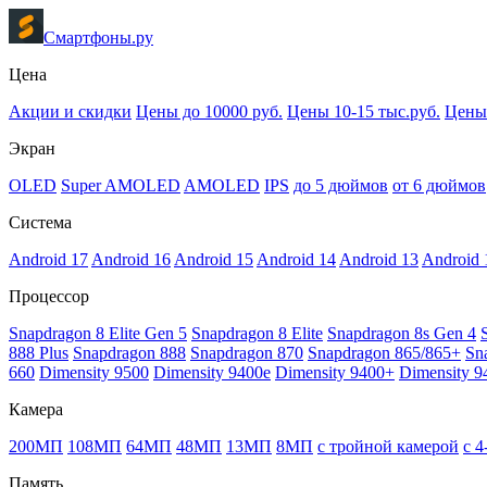
Смартфоны.ру
Цена
Акции и скидки
Цены до 10000 руб.
Цены 10-15 тыс.руб.
Цены 
Экран
OLED
Super AMOLED
AMOLED
IPS
до 5 дюймов
от 6 дюймов
Система
Android 17
Android 16
Android 15
Android 14
Android 13
Android 
Процессор
Snapdragon 8 Elite Gen 5
Snapdragon 8 Elite
Snapdragon 8s Gen 4
888 Plus
Snapdragon 888
Snapdragon 870
Snapdragon 865/865+
Sn
660
Dimensity 9500
Dimensity 9400e
Dimensity 9400+
Dimensity 9
Камера
200МП
108МП
64МП
48МП
13МП
8МП
с тройной камерой
с 
Память