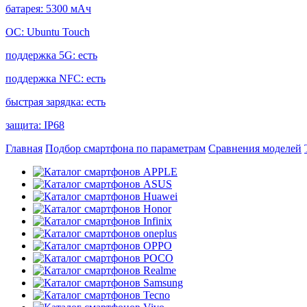
батарея:
5300 мАч
ОС:
Ubuntu Touch
поддержка 5G:
есть
поддержка NFC:
есть
быстрая зарядка:
есть
защита:
IP68
Главная
Подбор смартфона по параметрам
Сравнения моделей