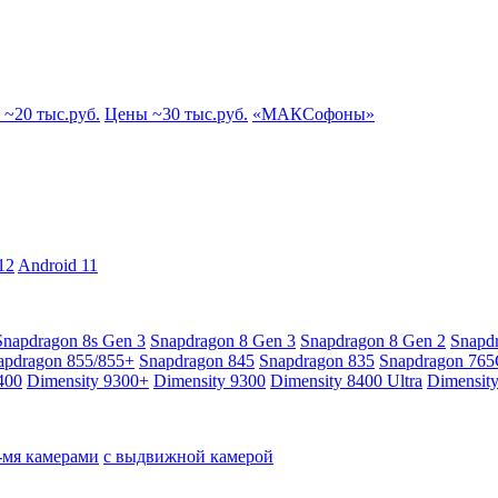
~20 тыс.руб.
Цены ~30 тыс.руб.
«МАКСофоны»
12
Android 11
Snapdragon 8s Gen 3
Snapdragon 8 Gen 3
Snapdragon 8 Gen 2
Snapd
apdragon 855/855+
Snapdragon 845
Snapdragon 835
Snapdragon 76
400
Dimensity 9300+
Dimensity 9300
Dimensity 8400 Ultra
Dimensit
4-мя камерами
с выдвижной камерой