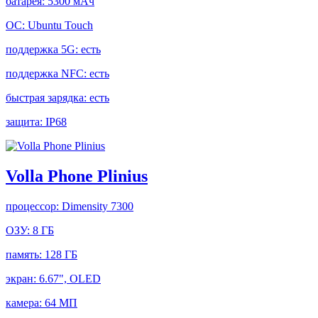
батарея:
5300 мАч
ОС:
Ubuntu Touch
поддержка 5G:
есть
поддержка NFC:
есть
быстрая зарядка:
есть
защита:
IP68
Volla Phone Plinius
процессор:
Dimensity 7300
ОЗУ:
8 ГБ
память:
128 ГБ
экран:
6.67", OLED
камера:
64 МП