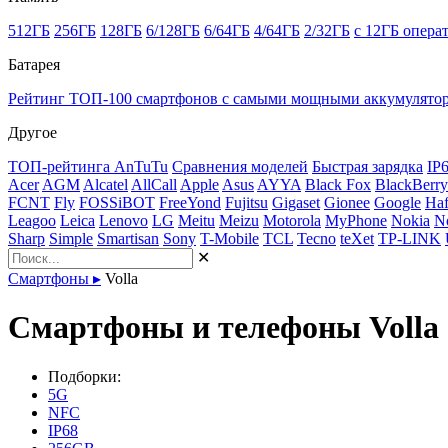
512ГБ
256ГБ
128ГБ
6/128ГБ
6/64ГБ
4/64ГБ
2/32ГБ
с 12ГБ опера
Батарея
Рейтинг ТОП-100 смартфонов с самыми мощными аккумулято
Другое
ТОП-рейтинга AnTuTu
Сравнения моделей
Быстрая зарядка
IP
Acer
AGM
Alcatel
AllCall
Apple
Asus
AYYA
Black Fox
BlackBerry
FCNT
Fly
FOSSiBOT
FreeYond
Fujitsu
Gigaset
Gionee
Google
Haf
Leagoo
Leica
Lenovo
LG
Meitu
Meizu
Motorola
MyPhone
Nokia
N
Sharp
Simple
Smartisan
Sony
T-Mobile
TCL
Tecno
teXet
TP-LINK
✕
Смартфоны
▸
Volla
Смартфоны и телефоны Volla
Подборки:
5G
NFC
IP68