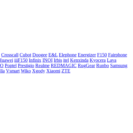
Crosscall
Cubot
Doogee
E&L
Elephone
Energizer
F150
Fairphone
Huawei
iiiF150
Infinix
INOI
Irbis
itel
Kenxinda
Kyocera
Lava
CO
Poptel
Prestigio
Realme
REDMAGIC
RugGear
Runbo
Samsung
lla
Vsmart
Wiko
Xgody
Xiaomi
ZTE