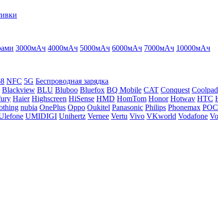
тивки
рами
3000мАч
4000мАч
5000мАч
6000мАч
7000мАч
10000мАч
68
NFC
5G
Беспроводная зарядка
Blackview
BLU
Bluboo
Bluefox
BQ Mobile
CAT
Conquest
Coolpad
ury
Haier
Highscreen
HiSense
HMD
HomTom
Honor
Hotwav
HTC
othing
nubia
OnePlus
Oppo
Oukitel
Panasonic
Philips
Phonemax
PO
Ulefone
UMIDIGI
Unihertz
Vernee
Vertu
Vivo
VKworld
Vodafone
Vo