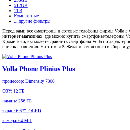
256GB
512GB
1TB
Компактные
... другие фильтры
Перед вами все смартфоны и сотовые телефоны фирмы Volla в 
интернет-магазинах, где можно купить смартфоны/телефоны Vo
Кроме того, вы можете сравнить смартфоны Volla по характери
список сравнения. На этом всё. Желаем вам легкого выбора и 
Volla Phone Plinius Plus
процессор:
Dimensity 7300
ОЗУ:
12 ГБ
память:
256 ГБ
экран:
6.67", OLED
камера:
64 МП