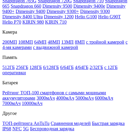
Snapdragon 765G
Snapdragon 720G
Snapdragon 710
Snapdragon
665
Snapdragon 660
Dimensity 9500
Dimensity 9400e
Dimensity
9400+
Dimensity 9400
Dimensity 9300+
Dimensity 9300
Dimensity 8400 Ultra
Dimensity 1200
Helio G100
Helio G90T
Helio P70
KIRIN 980
KIRIN 710
Камера
200МП
108МП
64МП
48МП
13МП
8МП
с тройной камерой
с
4-мя камерами
с выдвижной камерой
Память
512ГБ
256ГБ
128ГБ
6/128ГБ
6/64ГБ
4/64ГБ
2/32ГБ
с 12ГБ
оперативки
Батарея
Рейтинг ТОП-100 смартфонов с самыми мощными
аккумуляторами
3000мАч
4000мАч
5000мАч
6000мАч
7000мАч
10000мАч
Другое
ТОП-рейтинга AnTuTu
Сравнения моделей
Быстрая зарядка
IP68
NFC
5G
Беспроводная зарядка