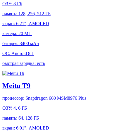
ОЗУ:
8 ГБ
память:
128, 256, 512 ГБ
экран:
6.21", AMOLED
камера:
20 МП
батарея:
3400 мАч
ОС:
Android 8.1
быстрая зарядка:
есть
Meitu T9
процессор:
Snapdragon 660 MSM8976 Plus
ОЗУ:
4, 6 ГБ
память:
64, 128 ГБ
экран:
6.01", AMOLED