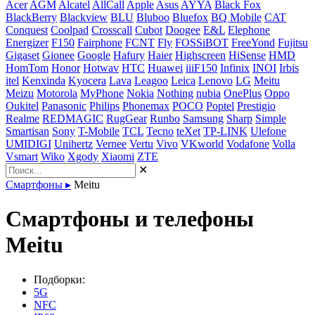
Acer
AGM
Alcatel
AllCall
Apple
Asus
AYYA
Black Fox
BlackBerry
Blackview
BLU
Bluboo
Bluefox
BQ Mobile
CAT
Conquest
Coolpad
Crosscall
Cubot
Doogee
E&L
Elephone
Energizer
F150
Fairphone
FCNT
Fly
FOSSiBOT
FreeYond
Fujitsu
Gigaset
Gionee
Google
Hafury
Haier
Highscreen
HiSense
HMD
HomTom
Honor
Hotwav
HTC
Huawei
iiiF150
Infinix
INOI
Irbis
itel
Kenxinda
Kyocera
Lava
Leagoo
Leica
Lenovo
LG
Meitu
Meizu
Motorola
MyPhone
Nokia
Nothing
nubia
OnePlus
Oppo
Oukitel
Panasonic
Philips
Phonemax
POCO
Poptel
Prestigio
Realme
REDMAGIC
RugGear
Runbo
Samsung
Sharp
Simple
Smartisan
Sony
T-Mobile
TCL
Tecno
teXet
TP-LINK
Ulefone
UMIDIGI
Unihertz
Vernee
Vertu
Vivo
VKworld
Vodafone
Volla
Vsmart
Wiko
Xgody
Xiaomi
ZTE
✕
Смартфоны
▸
Meitu
Смартфоны и телефоны
Meitu
Подборки:
5G
NFC