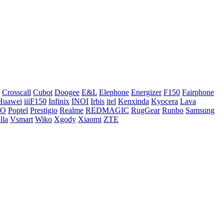
Crosscall
Cubot
Doogee
E&L
Elephone
Energizer
F150
Fairphone
Huawei
iiiF150
Infinix
INOI
Irbis
itel
Kenxinda
Kyocera
Lava
CO
Poptel
Prestigio
Realme
REDMAGIC
RugGear
Runbo
Samsung
lla
Vsmart
Wiko
Xgody
Xiaomi
ZTE