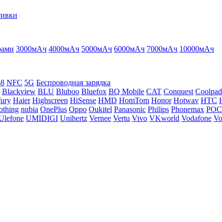
тивки
рами
3000мАч
4000мАч
5000мАч
6000мАч
7000мАч
10000мАч
68
NFC
5G
Беспроводная зарядка
Blackview
BLU
Bluboo
Bluefox
BQ Mobile
CAT
Conquest
Coolpad
ury
Haier
Highscreen
HiSense
HMD
HomTom
Honor
Hotwav
HTC
othing
nubia
OnePlus
Oppo
Oukitel
Panasonic
Philips
Phonemax
PO
Ulefone
UMIDIGI
Unihertz
Vernee
Vertu
Vivo
VKworld
Vodafone
Vo