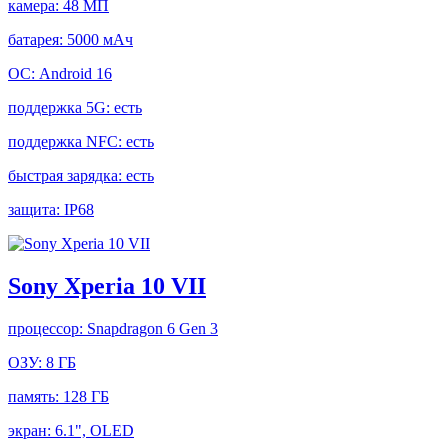
камера:
48 МП
батарея:
5000 мАч
ОС:
Android 16
поддержка 5G:
есть
поддержка NFC:
есть
быстрая зарядка:
есть
защита:
IP68
Sony Xperia 10 VII
процессор:
Snapdragon 6 Gen 3
ОЗУ:
8 ГБ
память:
128 ГБ
экран:
6.1", OLED