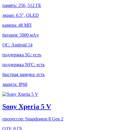
память:
256, 512 ГБ
экран:
6.5", OLED
камера:
48 МП
батарея:
5000 мАч
ОС:
Android 14
поддержка 5G:
есть
поддержка NFC:
есть
быстрая зарядка:
есть
защита:
IP68
Sony Xperia 5 V
процессор:
Snapdragon 8 Gen 2
ОЗУ:
8 ГБ