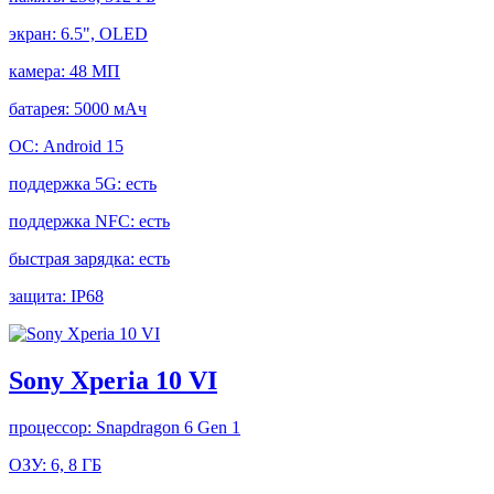
экран:
6.5", OLED
камера:
48 МП
батарея:
5000 мАч
ОС:
Android 15
поддержка 5G:
есть
поддержка NFC:
есть
быстрая зарядка:
есть
защита:
IP68
Sony Xperia 10 VI
процессор:
Snapdragon 6 Gen 1
ОЗУ:
6, 8 ГБ