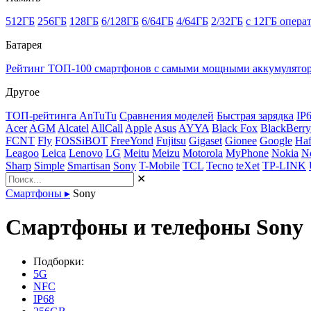
512ГБ
256ГБ
128ГБ
6/128ГБ
6/64ГБ
4/64ГБ
2/32ГБ
с 12ГБ опера
Батарея
Рейтинг ТОП-100 смартфонов с самыми мощными аккумулято
Другое
ТОП-рейтинга AnTuTu
Сравнения моделей
Быстрая зарядка
IP
Acer
AGM
Alcatel
AllCall
Apple
Asus
AYYA
Black Fox
BlackBerry
FCNT
Fly
FOSSiBOT
FreeYond
Fujitsu
Gigaset
Gionee
Google
Haf
Leagoo
Leica
Lenovo
LG
Meitu
Meizu
Motorola
MyPhone
Nokia
N
Sharp
Simple
Smartisan
Sony
T-Mobile
TCL
Tecno
teXet
TP-LINK
✕
Смартфоны
▸
Sony
Смартфоны и телефоны Sony
Подборки:
5G
NFC
IP68