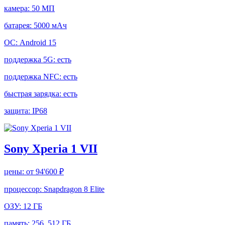
камера:
50 МП
батарея:
5000 мАч
ОС:
Android 15
поддержка 5G:
есть
поддержка NFC:
есть
быстрая зарядка:
есть
защита:
IP68
Sony Xperia 1 VII
цены:
от 94'600 ₽
процессор:
Snapdragon 8 Elite
ОЗУ:
12 ГБ
память:
256, 512 ГБ