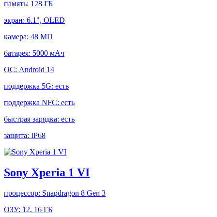
память:
128 ГБ
экран:
6.1", OLED
камера:
48 МП
батарея:
5000 мАч
ОС:
Android 14
поддержка 5G:
есть
поддержка NFC:
есть
быстрая зарядка:
есть
защита:
IP68
Sony Xperia 1 VI
процессор:
Snapdragon 8 Gen 3
ОЗУ:
12, 16 ГБ