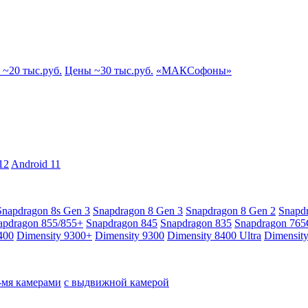
~20 тыс.руб.
Цены ~30 тыс.руб.
«МАКСофоны»
12
Android 11
Snapdragon 8s Gen 3
Snapdragon 8 Gen 3
Snapdragon 8 Gen 2
Snapd
apdragon 855/855+
Snapdragon 845
Snapdragon 835
Snapdragon 76
400
Dimensity 9300+
Dimensity 9300
Dimensity 8400 Ultra
Dimensit
4-мя камерами
с выдвижной камерой