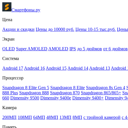
Смартфоны.ру
Цена
Акции и скидки
Цены до 10000 руб.
Цены 10-15 тыс.руб.
Цены 
Экран
OLED
Super AMOLED
AMOLED
IPS
до 5 дюймов
от 6 дюймов
Система
Android 17
Android 16
Android 15
Android 14
Android 13
Android 
Процессор
Snapdragon 8 Elite Gen 5
Snapdragon 8 Elite
Snapdragon 8s Gen 4
888 Plus
Snapdragon 888
Snapdragon 870
Snapdragon 865/865+
Sn
660
Dimensity 9500
Dimensity 9400e
Dimensity 9400+
Dimensity 9
Камера
200МП
108МП
64МП
48МП
13МП
8МП
с тройной камерой
с 
Память