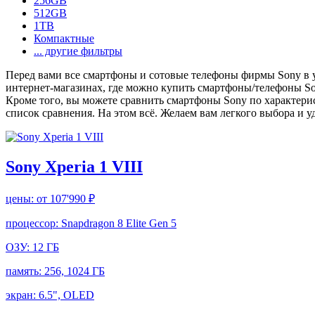
256GB
512GB
1TB
Компактные
... другие фильтры
Перед вами все смартфоны и сотовые телефоны фирмы Sony в у
интернет-магазинах, где можно купить смартфоны/телефоны So
Кроме того, вы можете сравнить смартфоны Sony по характерис
список сравнения. На этом всё. Желаем вам легкого выбора и 
Sony Xperia 1 VIII
цены:
от 107'990 ₽
процессор:
Snapdragon 8 Elite Gen 5
ОЗУ:
12 ГБ
память:
256, 1024 ГБ
экран:
6.5", OLED