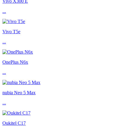
Vivo X300 E
...
Vivo T5e
...
OnePlus N6x
...
nubia Neo 5 Max
...
Oukitel C17
...