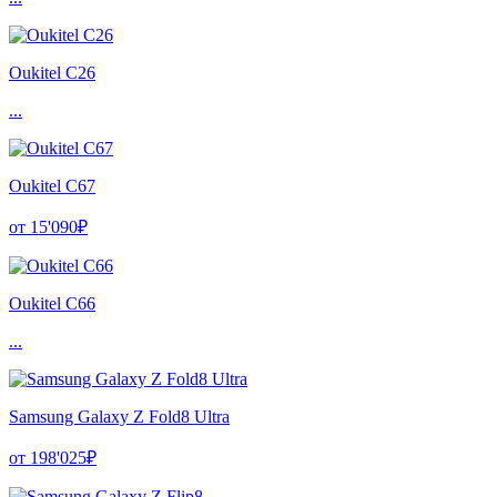
Oukitel C26
...
Oukitel C67
от 15'090₽
Oukitel C66
...
Samsung Galaxy Z Fold8 Ultra
от 198'025₽