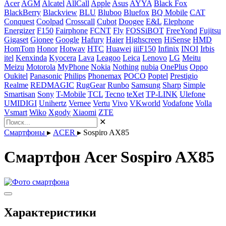
Acer
AGM
Alcatel
AllCall
Apple
Asus
AYYA
Black Fox
BlackBerry
Blackview
BLU
Bluboo
Bluefox
BQ Mobile
CAT
Conquest
Coolpad
Crosscall
Cubot
Doogee
E&L
Elephone
Energizer
F150
Fairphone
FCNT
Fly
FOSSiBOT
FreeYond
Fujitsu
Gigaset
Gionee
Google
Hafury
Haier
Highscreen
HiSense
HMD
HomTom
Honor
Hotwav
HTC
Huawei
iiiF150
Infinix
INOI
Irbis
itel
Kenxinda
Kyocera
Lava
Leagoo
Leica
Lenovo
LG
Meitu
Meizu
Motorola
MyPhone
Nokia
Nothing
nubia
OnePlus
Oppo
Oukitel
Panasonic
Philips
Phonemax
POCO
Poptel
Prestigio
Realme
REDMAGIC
RugGear
Runbo
Samsung
Sharp
Simple
Smartisan
Sony
T-Mobile
TCL
Tecno
teXet
TP-LINK
Ulefone
UMIDIGI
Unihertz
Vernee
Vertu
Vivo
VKworld
Vodafone
Volla
Vsmart
Wiko
Xgody
Xiaomi
ZTE
✕
Смартфоны
▸
ACER
▸
Sospiro AX85
Смартфон Acer Sospiro AX85
Характеристики