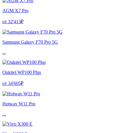
AGM X7 Pro
от 32'413₽
Samsung Galaxy F70 Pro 5G
...
Oukitel WP100 Plus
от 34'605₽
Hotwav W11 Pro
...