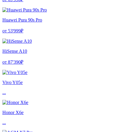
Huawei Pura 90s Pro
от 53'999₽
HiSense A10
от 87'390₽
Vivo Y05e
...
Honor X6e
...