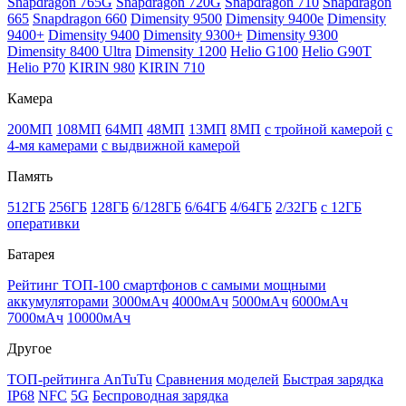
Snapdragon 765G
Snapdragon 720G
Snapdragon 710
Snapdragon
665
Snapdragon 660
Dimensity 9500
Dimensity 9400e
Dimensity
9400+
Dimensity 9400
Dimensity 9300+
Dimensity 9300
Dimensity 8400 Ultra
Dimensity 1200
Helio G100
Helio G90T
Helio P70
KIRIN 980
KIRIN 710
Камера
200МП
108МП
64МП
48МП
13МП
8МП
с тройной камерой
с
4-мя камерами
с выдвижной камерой
Память
512ГБ
256ГБ
128ГБ
6/128ГБ
6/64ГБ
4/64ГБ
2/32ГБ
с 12ГБ
оперативки
Батарея
Рейтинг ТОП-100 смартфонов с самыми мощными
аккумуляторами
3000мАч
4000мАч
5000мАч
6000мАч
7000мАч
10000мАч
Другое
ТОП-рейтинга AnTuTu
Сравнения моделей
Быстрая зарядка
IP68
NFC
5G
Беспроводная зарядка