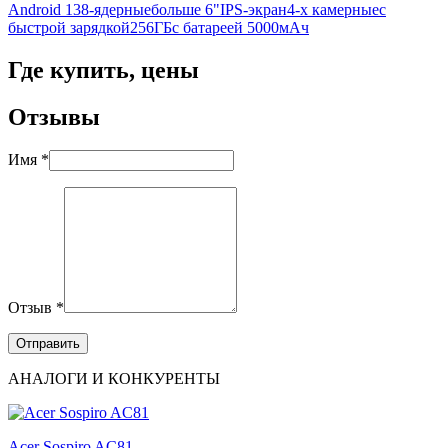
Android 13
8-ядерные
больше 6"
IPS-экран
4-х камерные
с
быстрой зарядкой
256ГБ
с батареей 5000мАч
Где купить, цены
Отзывы
Имя *
Отзыв *
АНАЛОГИ И КОНКУРЕНТЫ
Acer Sospiro AC81