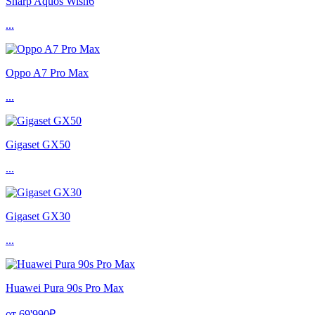
Sharp Aquos Wish6
...
Oppo A7 Pro Max
...
Gigaset GX50
...
Gigaset GX30
...
Huawei Pura 90s Pro Max
от 69'990₽