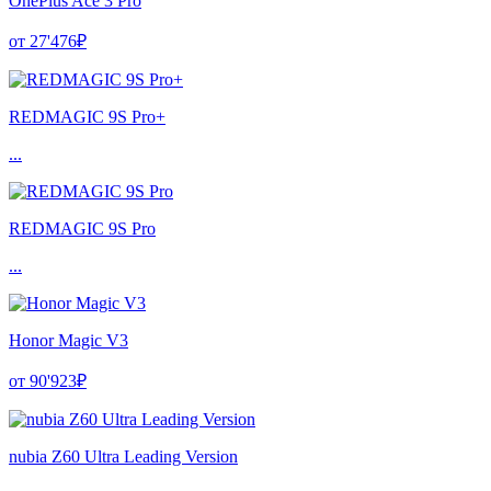
OnePlus Ace 3 Pro
от 27'476₽
REDMAGIC 9S Pro+
...
REDMAGIC 9S Pro
...
Honor Magic V3
от 90'923₽
nubia Z60 Ultra Leading Version