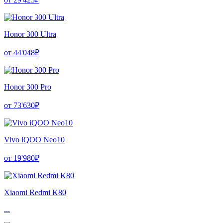
Honor 300 Ultra
от 44'048₽
Honor 300 Pro
от 73'630₽
Vivo iQOO Neo10
от 19'980₽
Xiaomi Redmi K80
...