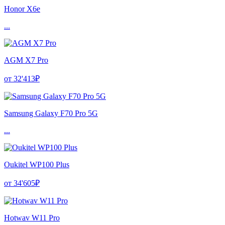
Honor X6e
...
AGM X7 Pro
от 32'413₽
Samsung Galaxy F70 Pro 5G
...
Oukitel WP100 Plus
от 34'605₽
Hotwav W11 Pro