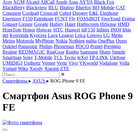
Acer
AGM
Alcatel
AllCall
Apple
Asus
AYYA
Black Fox
BlackBerry
Blackview
BLU
Bluboo
Bluefox
BQ Mobile
CAT
Conquest
Coolpad
Crosscall
Cubot
Doogee
E&L
Elephone
Energizer
F150
Fairphone
FCNT
Fly
FOSSiBOT
FreeYond
Fujitsu
Gigaset
Gionee
Google
Hafury
Haier
Highscreen
HiSense
HMD
HomTom
Honor
Hotwav
HTC
Huawei
iiiF150
Infinix
INOI
Irbis
itel
Kenxinda
Kyocera
Lava
Leagoo
Leica
Lenovo
LG
Meitu
Meizu
Motorola
MyPhone
Nokia
Nothing
nubia
OnePlus
Oppo
Oukitel
Panasonic
Philips
Phonemax
POCO
Poptel
Prestigio
Realme
REDMAGIC
RugGear
Runbo
Samsung
Sharp
Simple
Smartisan
Sony
T-Mobile
TCL
Tecno
teXet
TP-LINK
Ulefone
UMIDIGI
Unihertz
Vernee
Vertu
Vivo
VKworld
Vodafone
Volla
Vsmart
Wiko
Xgody
Xiaomi
ZTE
✕
Смартфоны
▸
ASUS
▸
ROG Phone 9 FE
Смартфон Asus ROG Phone 9
FE