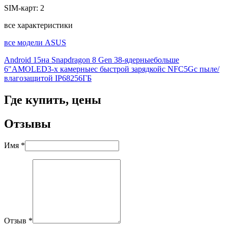
SIM-карт:
2
все характеристики
все модели ASUS
Android 15
на Snapdragon 8 Gen 3
8-ядерные
больше
6"
AMOLED
3-х камерные
с быстрой зарядкой
с NFC
5G
с пыле/
влагозащитой IP68
256ГБ
Где купить, цены
Отзывы
Имя *
Отзыв *