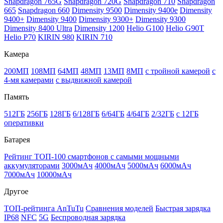
Snapdragon 765G
Snapdragon 720G
Snapdragon 710
Snapdragon
665
Snapdragon 660
Dimensity 9500
Dimensity 9400e
Dimensity
9400+
Dimensity 9400
Dimensity 9300+
Dimensity 9300
Dimensity 8400 Ultra
Dimensity 1200
Helio G100
Helio G90T
Helio P70
KIRIN 980
KIRIN 710
Камера
200МП
108МП
64МП
48МП
13МП
8МП
с тройной камерой
с
4-мя камерами
с выдвижной камерой
Память
512ГБ
256ГБ
128ГБ
6/128ГБ
6/64ГБ
4/64ГБ
2/32ГБ
с 12ГБ
оперативки
Батарея
Рейтинг ТОП-100 смартфонов с самыми мощными
аккумуляторами
3000мАч
4000мАч
5000мАч
6000мАч
7000мАч
10000мАч
Другое
ТОП-рейтинга AnTuTu
Сравнения моделей
Быстрая зарядка
IP68
NFC
5G
Беспроводная зарядка