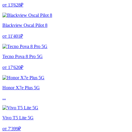
от 13'628₽
Blackview Oscal Pilot 8
от 11'401₽
Tecno Pova 8 Pro 5G
от 17'620₽
Honor X7e Plus 5G
...
Vivo T5 Lite 5G
от 7'399₽