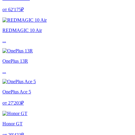
от 62'175₽
REDMAGIC 10 Air
...
OnePlus 13R
...
OnePlus Ace 5
от 27'203₽
Honor GT
от 29'423₽