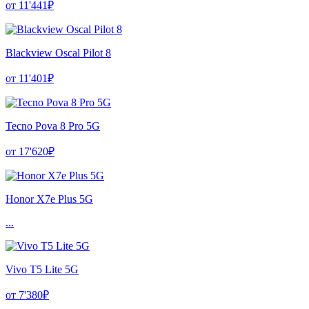
от 11'441₽
Blackview Oscal Pilot 8
от 11'401₽
Tecno Pova 8 Pro 5G
от 17'620₽
Honor X7e Plus 5G
...
Vivo T5 Lite 5G
от 7'380₽