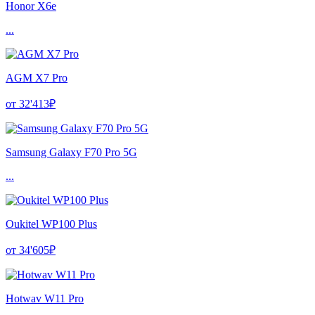
Honor X6e
...
AGM X7 Pro
от 32'413₽
Samsung Galaxy F70 Pro 5G
...
Oukitel WP100 Plus
от 34'605₽
Hotwav W11 Pro