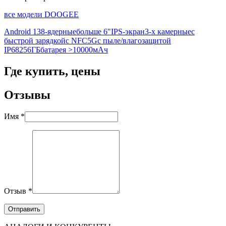
все модели DOOGEE
Android 13
8-ядерные
больше 6"
IPS-экран
3-х камерные
с
быстрой зарядкой
с NFC
5G
с пыле/влагозащитой
IP68
256ГБ
батарея >10000мАч
Где купить, цены
Отзывы
Имя *
Отзыв *