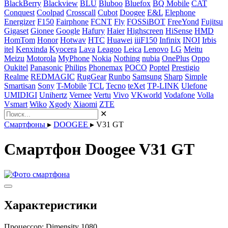
BlackBerry
Blackview
BLU
Bluboo
Bluefox
BQ Mobile
CAT
Conquest
Coolpad
Crosscall
Cubot
Doogee
E&L
Elephone
Energizer
F150
Fairphone
FCNT
Fly
FOSSiBOT
FreeYond
Fujitsu
Gigaset
Gionee
Google
Hafury
Haier
Highscreen
HiSense
HMD
HomTom
Honor
Hotwav
HTC
Huawei
iiiF150
Infinix
INOI
Irbis
itel
Kenxinda
Kyocera
Lava
Leagoo
Leica
Lenovo
LG
Meitu
Meizu
Motorola
MyPhone
Nokia
Nothing
nubia
OnePlus
Oppo
Oukitel
Panasonic
Philips
Phonemax
POCO
Poptel
Prestigio
Realme
REDMAGIC
RugGear
Runbo
Samsung
Sharp
Simple
Smartisan
Sony
T-Mobile
TCL
Tecno
teXet
TP-LINK
Ulefone
UMIDIGI
Unihertz
Vernee
Vertu
Vivo
VKworld
Vodafone
Volla
Vsmart
Wiko
Xgody
Xiaomi
ZTE
✕
Смартфоны
▸
DOOGEE
▸
V31 GT
Смартфон Doogee V31 GT
Характеристики
Процессор:
Dimensity 1080