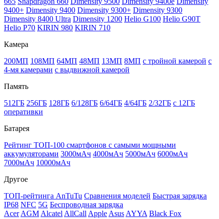
665
Snapdragon 660
Dimensity 9500
Dimensity 9400e
Dimensity
9400+
Dimensity 9400
Dimensity 9300+
Dimensity 9300
Dimensity 8400 Ultra
Dimensity 1200
Helio G100
Helio G90T
Helio P70
KIRIN 980
KIRIN 710
Камера
200МП
108МП
64МП
48МП
13МП
8МП
с тройной камерой
с
4-мя камерами
с выдвижной камерой
Память
512ГБ
256ГБ
128ГБ
6/128ГБ
6/64ГБ
4/64ГБ
2/32ГБ
с 12ГБ
оперативки
Батарея
Рейтинг ТОП-100 смартфонов с самыми мощными
аккумуляторами
3000мАч
4000мАч
5000мАч
6000мАч
7000мАч
10000мАч
Другое
ТОП-рейтинга AnTuTu
Сравнения моделей
Быстрая зарядка
IP68
NFC
5G
Беспроводная зарядка
Acer
AGM
Alcatel
AllCall
Apple
Asus
AYYA
Black Fox