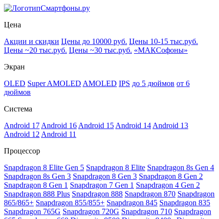
Смартфоны.ру
Цена
Акции и скидки
Цены до 10000 руб.
Цены 10-15 тыс.руб.
Цены ~20 тыс.руб.
Цены ~30 тыс.руб.
«МАКСофоны»
Экран
OLED
Super AMOLED
AMOLED
IPS
до 5 дюймов
от 6
дюймов
Система
Android 17
Android 16
Android 15
Android 14
Android 13
Android 12
Android 11
Процессор
Snapdragon 8 Elite Gen 5
Snapdragon 8 Elite
Snapdragon 8s Gen 4
Snapdragon 8s Gen 3
Snapdragon 8 Gen 3
Snapdragon 8 Gen 2
Snapdragon 8 Gen 1
Snapdragon 7 Gen 1
Snapdragon 4 Gen 2
Snapdragon 888 Plus
Snapdragon 888
Snapdragon 870
Snapdragon
865/865+
Snapdragon 855/855+
Snapdragon 845
Snapdragon 835
Snapdragon 765G
Snapdragon 720G
Snapdragon 710
Snapdragon