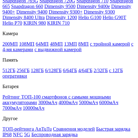
Snapdragon 765G
Snapdragon 720G
Snapdragon 710
Snapdragon
665
Snapdragon 660
Dimensity 9500
Dimensity 9400e
Dimensity
9400+
Dimensity 9400
Dimensity 9300+
Dimensity 9300
Dimensity 8400 Ultra
Dimensity 1200
Helio G100
Helio G90T
Helio P70
KIRIN 980
KIRIN 710
Камера
200МП
108МП
64МП
48МП
13МП
8МП
с тройной камерой
с
4-мя камерами
с выдвижной камерой
Память
512ГБ
256ГБ
128ГБ
6/128ГБ
6/64ГБ
4/64ГБ
2/32ГБ
с 12ГБ
оперативки
Батарея
Рейтинг ТОП-100 смартфонов с самыми мощными
аккумуляторами
3000мАч
4000мАч
5000мАч
6000мАч
7000мАч
10000мАч
Другое
ТОП-рейтинга AnTuTu
Сравнения моделей
Быстрая зарядка
IP68
NFC
5G
Беспроводная зарядка