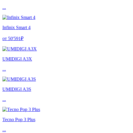
...
Infinix Smart 4
от 50'591₽
UMIDIGI A3X
...
UMIDIGI A3S
...
Tecno Pop 3 Plus
...