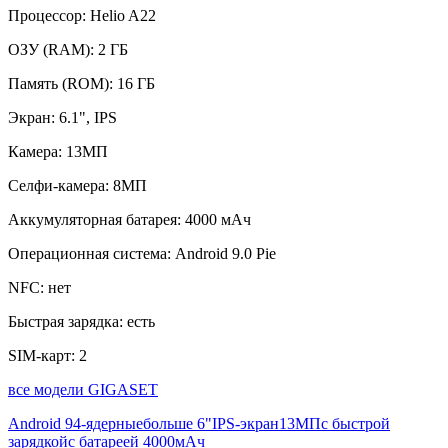
Процессор:
Helio A22
ОЗУ (RAM):
2 ГБ
Память (ROM):
16 ГБ
Экран:
6.1", IPS
Камера:
13МП
Селфи-камера:
8МП
Аккумуляторная батарея:
4000 мАч
Операционная система:
Android 9.0 Pie
NFC:
нет
Быстрая зарядка:
есть
SIM-карт:
2
все модели GIGASET
Android 9
4-ядерные
больше 6"
IPS-экран
13МП
с быстрой
зарядкой
с батареей 4000мАч