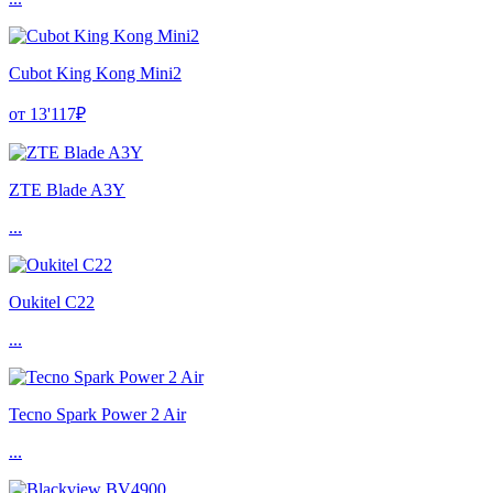
Cubot King Kong Mini2
от 13'117₽
ZTE Blade A3Y
...
Oukitel C22
...
Tecno Spark Power 2 Air
...