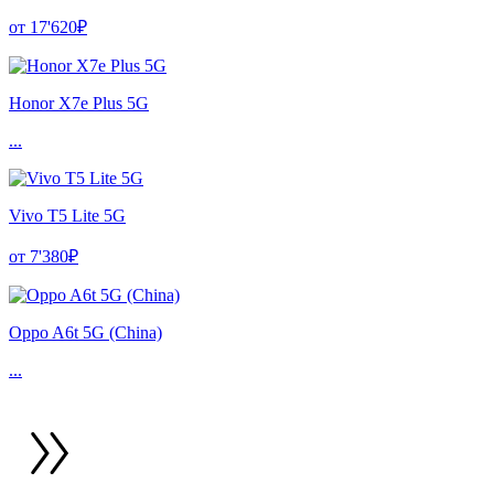
от 17'620₽
Honor X7e Plus 5G
...
Vivo T5 Lite 5G
от 7'380₽
Oppo A6t 5G (China)
...