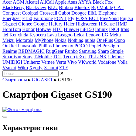
Acer
AGM
Alcatel
AllCall
Apple
Asus
AYYA
Black Fox
BlackBerry
Blackview
BLU
Bluboo
Bluefox
BQ Mobile
CAT
Conquest
Coolpad
Crosscall
Cubot
Doogee
E&L
Elephone
Energizer
F150
Fairphone
FCNT
Fly
FOSSiBOT
FreeYond
Fujitsu
Gigaset
Gionee
Google
Hafury
Haier
Highscreen
HiSense
HMD
HomTom
Honor
Hotwav
HTC
Huawei
iiiF150
Infinix
INOI
Irbis
itel
Kenxinda
Kyocera
Lava
Leagoo
Leica
Lenovo
LG
Meitu
Meizu
Motorola
MyPhone
Nokia
Nothing
nubia
OnePlus
Oppo
Oukitel
Panasonic
Philips
Phonemax
POCO
Poptel
Prestigio
Realme
REDMAGIC
RugGear
Runbo
Samsung
Sharp
Simple
Smartisan
Sony
T-Mobile
TCL
Tecno
teXet
TP-LINK
Ulefone
UMIDIGI
Unihertz
Vernee
Vertu
Vivo
VKworld
Vodafone
Volla
Vsmart
Wiko
Xgody
Xiaomi
ZTE
✕
Смартфоны
▸
GIGASET
▸
GS190
Смартфон Gigaset GS190
Характеристики