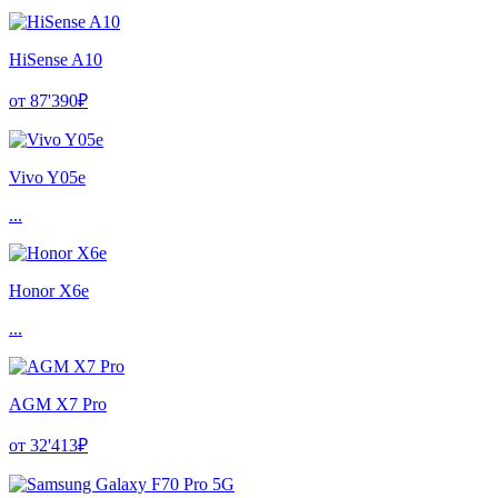
HiSense A10
от 87'390₽
Vivo Y05e
...
Honor X6e
...
AGM X7 Pro
от 32'413₽