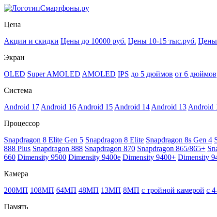
Смартфоны.ру
Цена
Акции и скидки
Цены до 10000 руб.
Цены 10-15 тыс.руб.
Цены 
Экран
OLED
Super AMOLED
AMOLED
IPS
до 5 дюймов
от 6 дюймов
Система
Android 17
Android 16
Android 15
Android 14
Android 13
Android 
Процессор
Snapdragon 8 Elite Gen 5
Snapdragon 8 Elite
Snapdragon 8s Gen 4
888 Plus
Snapdragon 888
Snapdragon 870
Snapdragon 865/865+
Sn
660
Dimensity 9500
Dimensity 9400e
Dimensity 9400+
Dimensity 9
Камера
200МП
108МП
64МП
48МП
13МП
8МП
с тройной камерой
с 
Память