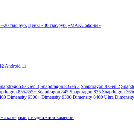
~20 тыс.руб.
Цены ~30 тыс.руб.
«МАКСофоны»
12
Android 11
Snapdragon 8s Gen 3
Snapdragon 8 Gen 3
Snapdragon 8 Gen 2
Snapd
apdragon 855/855+
Snapdragon 845
Snapdragon 835
Snapdragon 76
400
Dimensity 9300+
Dimensity 9300
Dimensity 8400 Ultra
Dimensit
4-мя камерами
с выдвижной камерой