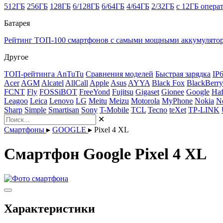
512ГБ
256ГБ
128ГБ
6/128ГБ
6/64ГБ
4/64ГБ
2/32ГБ
с 12ГБ опера
Батарея
Рейтинг ТОП-100 смартфонов с самыми мощными аккумулято
Другое
ТОП-рейтинга AnTuTu
Сравнения моделей
Быстрая зарядка
IP
Acer
AGM
Alcatel
AllCall
Apple
Asus
AYYA
Black Fox
BlackBerry
FCNT
Fly
FOSSiBOT
FreeYond
Fujitsu
Gigaset
Gionee
Google
Haf
Leagoo
Leica
Lenovo
LG
Meitu
Meizu
Motorola
MyPhone
Nokia
N
Sharp
Simple
Smartisan
Sony
T-Mobile
TCL
Tecno
teXet
TP-LINK
✕
Смартфоны
▸
GOOGLE
▸
Pixel 4 XL
Смартфон Google Pixel 4 XL
Характеристики