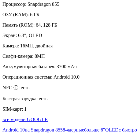
Процессор:
Snapdragon 855
ОЗУ (RAM):
6 ГБ
Память (ROM):
64, 128 ГБ
Экран:
6.3", OLED
Камера:
16МП, двойная
Селфи-камера:
8МП
Аккумуляторная батарея:
3700 мАч
Операционная система:
Android 10.0
NFC ⓘ:
есть
Быстрая зарядка:
есть
SIM-карт:
1
все модели GOOGLE
Android 10
на Snapdragon 855
8-ядерные
больше 6"
OLED
с быстро