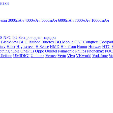
тивки
рами
3000мАч
4000мАч
5000мАч
6000мАч
7000мАч
10000мАч
68
NFC
5G
Беспроводная зарядка
Blackview
BLU
Bluboo
Bluefox
BQ Mobile
CAT
Conquest
Coolpad
ury
Haier
Highscreen
HiSense
HMD
HomTom
Honor
Hotwav
HTC
othing
nubia
OnePlus
Oppo
Oukitel
Panasonic
Philips
Phonemax
PO
Ulefone
UMIDIGI
Unihertz
Vernee
Vertu
Vivo
VKworld
Vodafone
Vo