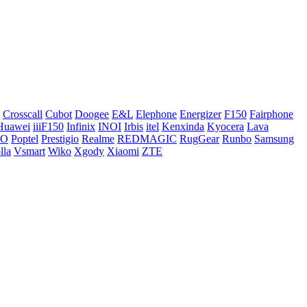
Crosscall
Cubot
Doogee
E&L
Elephone
Energizer
F150
Fairphone
Huawei
iiiF150
Infinix
INOI
Irbis
itel
Kenxinda
Kyocera
Lava
CO
Poptel
Prestigio
Realme
REDMAGIC
RugGear
Runbo
Samsung
lla
Vsmart
Wiko
Xgody
Xiaomi
ZTE