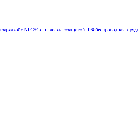
й зарядкой
с NFC
5G
с пыле/влагозащитой IP68
беспроводная заряд