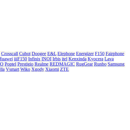
Crosscall
Cubot
Doogee
E&L
Elephone
Energizer
F150
Fairphone
Huawei
iiiF150
Infinix
INOI
Irbis
itel
Kenxinda
Kyocera
Lava
CO
Poptel
Prestigio
Realme
REDMAGIC
RugGear
Runbo
Samsung
lla
Vsmart
Wiko
Xgody
Xiaomi
ZTE