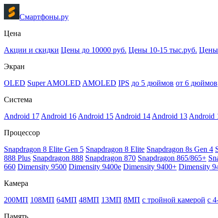
Смартфоны.ру
Цена
Акции и скидки
Цены до 10000 руб.
Цены 10-15 тыс.руб.
Цены 
Экран
OLED
Super AMOLED
AMOLED
IPS
до 5 дюймов
от 6 дюймов
Система
Android 17
Android 16
Android 15
Android 14
Android 13
Android 
Процессор
Snapdragon 8 Elite Gen 5
Snapdragon 8 Elite
Snapdragon 8s Gen 4
888 Plus
Snapdragon 888
Snapdragon 870
Snapdragon 865/865+
Sn
660
Dimensity 9500
Dimensity 9400e
Dimensity 9400+
Dimensity 9
Камера
200МП
108МП
64МП
48МП
13МП
8МП
с тройной камерой
с 
Память