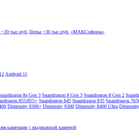
~20 тыс.руб.
Цены ~30 тыс.руб.
«МАКСофоны»
12
Android 11
Snapdragon 8s Gen 3
Snapdragon 8 Gen 3
Snapdragon 8 Gen 2
Snapd
apdragon 855/855+
Snapdragon 845
Snapdragon 835
Snapdragon 76
400
Dimensity 9300+
Dimensity 9300
Dimensity 8400 Ultra
Dimensit
4-мя камерами
с выдвижной камерой