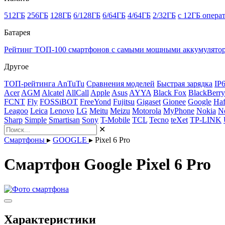
512ГБ
256ГБ
128ГБ
6/128ГБ
6/64ГБ
4/64ГБ
2/32ГБ
с 12ГБ опера
Батарея
Рейтинг ТОП-100 смартфонов с самыми мощными аккумулято
Другое
ТОП-рейтинга AnTuTu
Сравнения моделей
Быстрая зарядка
IP
Acer
AGM
Alcatel
AllCall
Apple
Asus
AYYA
Black Fox
BlackBerry
FCNT
Fly
FOSSiBOT
FreeYond
Fujitsu
Gigaset
Gionee
Google
Haf
Leagoo
Leica
Lenovo
LG
Meitu
Meizu
Motorola
MyPhone
Nokia
N
Sharp
Simple
Smartisan
Sony
T-Mobile
TCL
Tecno
teXet
TP-LINK
✕
Смартфоны
▸
GOOGLE
▸
Pixel 6 Pro
Смартфон Google Pixel 6 Pro
Характеристики