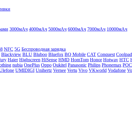
тивки
рами
3000мАч
4000мАч
5000мАч
6000мАч
7000мАч
10000мАч
68
NFC
5G
Беспроводная зарядка
Blackview
BLU
Bluboo
Bluefox
BQ Mobile
CAT
Conquest
Coolpad
ury
Haier
Highscreen
HiSense
HMD
HomTom
Honor
Hotwav
HTC
othing
nubia
OnePlus
Oppo
Oukitel
Panasonic
Philips
Phonemax
PO
Ulefone
UMIDIGI
Unihertz
Vernee
Vertu
Vivo
VKworld
Vodafone
Vo