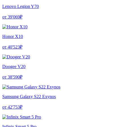
Lenovo Legion Y70
от 39'069₽
Honor X10
от 40'523₽
Doogee V20
от 38'590₽
Samsung Galaxy S22 Exynos
от 42'753₽
Infinix Smart 5 Pro