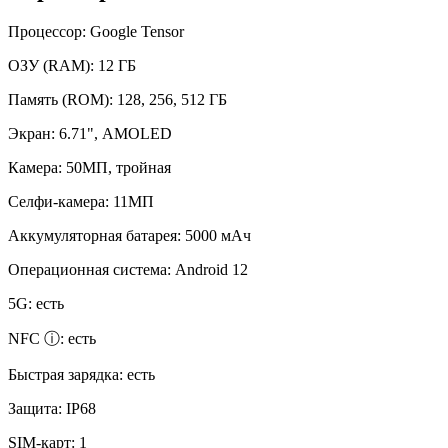
Процессор:
Google Tensor
ОЗУ (RAM):
12 ГБ
Память (ROM):
128, 256, 512 ГБ
Экран:
6.71", AMOLED
Камера:
50МП, тройная
Селфи-камера:
11МП
Аккумуляторная батарея:
5000 мАч
Операционная система:
Android 12
5G:
есть
NFC ⓘ:
есть
Быстрая зарядка:
есть
Защита:
IP68
SIM-карт:
1