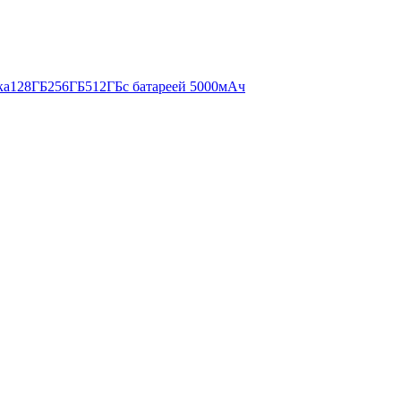
ка
128ГБ
256ГБ
512ГБ
с батареей 5000мАч