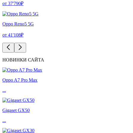
от 37'790₽
Oppo Reno5 5G
от 41'108₽
НОВИНКИ САЙТА
Oppo A7 Pro Max
...
Gigaset GX50
...