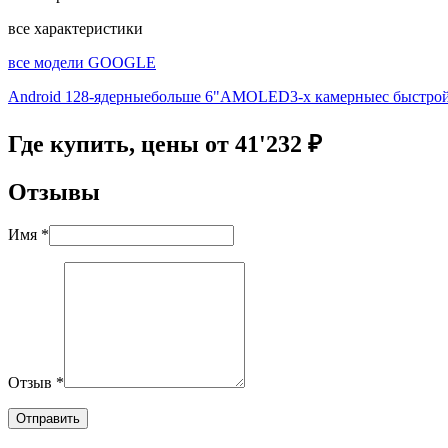
все характеристики
все модели GOOGLE
Android 12
8-ядерные
больше 6"
AMOLED
3-х камерные
с быстро
Где купить, цены от 41'232 ₽
Отзывы
Имя *
Отзыв *