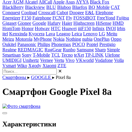
Acer
AGM
Alcatel
AllCall
Apple
Asus
AYYA
Black Fox
BlackBerry
Blackview
BLU
Bluboo
Bluefox
BQ Mobile
CAT
Conquest
Coolpad
Crosscall
Cubot
Doogee
E&L
Elephone
Energizer
F150
Fairphone
FCNT
Fly
FOSSiBOT
FreeYond
Fujitsu
Gigaset
Gionee
Google
Hafury
Haier
Highscreen
HiSense
HMD
HomTom
Honor
Hotwav
HTC
Huawei
iiiF150
Infinix
INOI
Irbis
itel
Kenxinda
Kyocera
Lava
Leagoo
Leica
Lenovo
LG
Meitu
Meizu
Motorola
MyPhone
Nokia
Nothing
nubia
OnePlus
Oppo
Oukitel
Panasonic
Philips
Phonemax
POCO
Poptel
Prestigio
Realme
REDMAGIC
RugGear
Runbo
Samsung
Sharp
Simple
Smartisan
Sony
T-Mobile
TCL
Tecno
teXet
TP-LINK
Ulefone
UMIDIGI
Unihertz
Vernee
Vertu
Vivo
VKworld
Vodafone
Volla
Vsmart
Wiko
Xgody
Xiaomi
ZTE
✕
Смартфоны
▸
GOOGLE
▸
Pixel 8a
Смартфон Google Pixel 8a
Характеристики