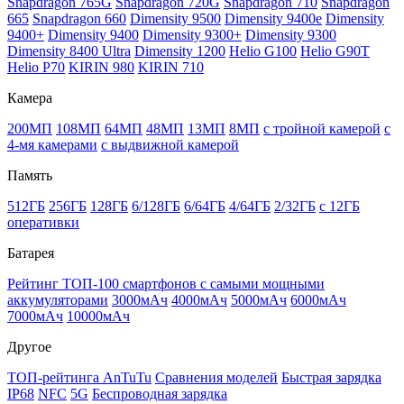
Snapdragon 765G
Snapdragon 720G
Snapdragon 710
Snapdragon
665
Snapdragon 660
Dimensity 9500
Dimensity 9400e
Dimensity
9400+
Dimensity 9400
Dimensity 9300+
Dimensity 9300
Dimensity 8400 Ultra
Dimensity 1200
Helio G100
Helio G90T
Helio P70
KIRIN 980
KIRIN 710
Камера
200МП
108МП
64МП
48МП
13МП
8МП
с тройной камерой
с
4-мя камерами
с выдвижной камерой
Память
512ГБ
256ГБ
128ГБ
6/128ГБ
6/64ГБ
4/64ГБ
2/32ГБ
с 12ГБ
оперативки
Батарея
Рейтинг ТОП-100 смартфонов с самыми мощными
аккумуляторами
3000мАч
4000мАч
5000мАч
6000мАч
7000мАч
10000мАч
Другое
ТОП-рейтинга AnTuTu
Сравнения моделей
Быстрая зарядка
IP68
NFC
5G
Беспроводная зарядка