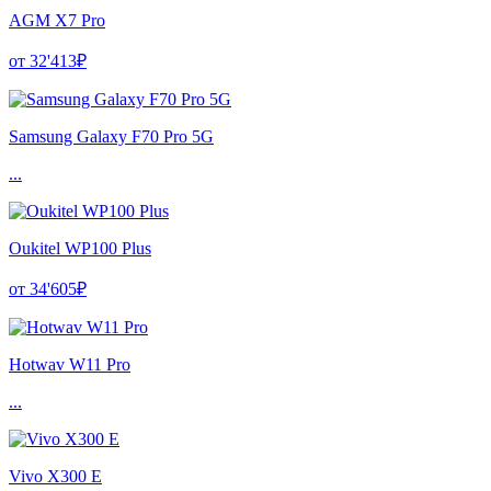
AGM X7 Pro
от 32'413₽
Samsung Galaxy F70 Pro 5G
...
Oukitel WP100 Plus
от 34'605₽
Hotwav W11 Pro
...
Vivo X300 E