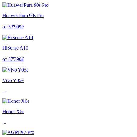
Huawei Pura 90s Pro
от 53'999₽
HiSense A10
от 87'390₽
Vivo Y05e
...
Honor X6e
...