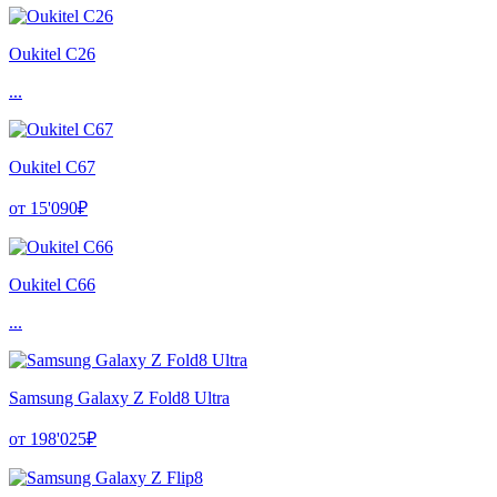
Oukitel C26
...
Oukitel C67
от 15'090₽
Oukitel C66
...
Samsung Galaxy Z Fold8 Ultra
от 198'025₽