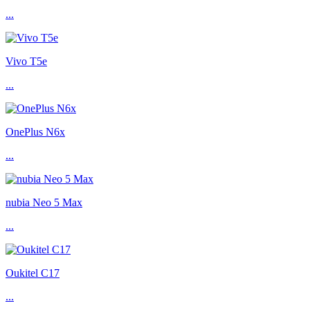
...
Vivo T5e
...
OnePlus N6x
...
nubia Neo 5 Max
...
Oukitel C17
...