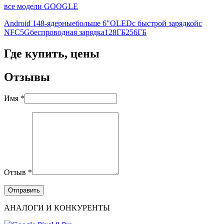
все модели GOOGLE
Android 14
8-ядерные
больше 6"
OLED
с быстрой зарядкой
с
NFC
5G
беспроводная зарядка
128ГБ
256ГБ
Где купить, цены
Отзывы
Имя *
Отзыв *
АНАЛОГИ И КОНКУРЕНТЫ