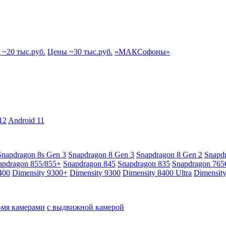
~20 тыс.руб.
Цены ~30 тыс.руб.
«МАКСофоны»
12
Android 11
Snapdragon 8s Gen 3
Snapdragon 8 Gen 3
Snapdragon 8 Gen 2
Snapd
apdragon 855/855+
Snapdragon 845
Snapdragon 835
Snapdragon 76
400
Dimensity 9300+
Dimensity 9300
Dimensity 8400 Ultra
Dimensit
4-мя камерами
с выдвижной камерой