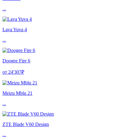
...
Lava Yuva 4
...
Doogee Fire 6
от 24'307₽
Meizu Mblu 21
...
ZTE Blade V60 Design
...