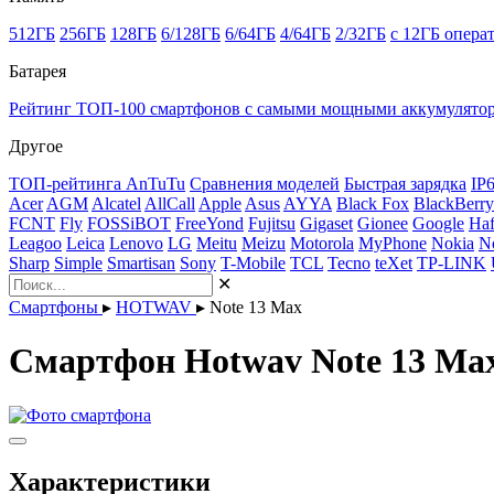
512ГБ
256ГБ
128ГБ
6/128ГБ
6/64ГБ
4/64ГБ
2/32ГБ
с 12ГБ опера
Батарея
Рейтинг ТОП-100 смартфонов с самыми мощными аккумулято
Другое
ТОП-рейтинга AnTuTu
Сравнения моделей
Быстрая зарядка
IP
Acer
AGM
Alcatel
AllCall
Apple
Asus
AYYA
Black Fox
BlackBerry
FCNT
Fly
FOSSiBOT
FreeYond
Fujitsu
Gigaset
Gionee
Google
Haf
Leagoo
Leica
Lenovo
LG
Meitu
Meizu
Motorola
MyPhone
Nokia
N
Sharp
Simple
Smartisan
Sony
T-Mobile
TCL
Tecno
teXet
TP-LINK
✕
Смартфоны
▸
HOTWAV
▸
Note 13 Max
Смартфон Hotwav Note 13 Ma
Характеристики