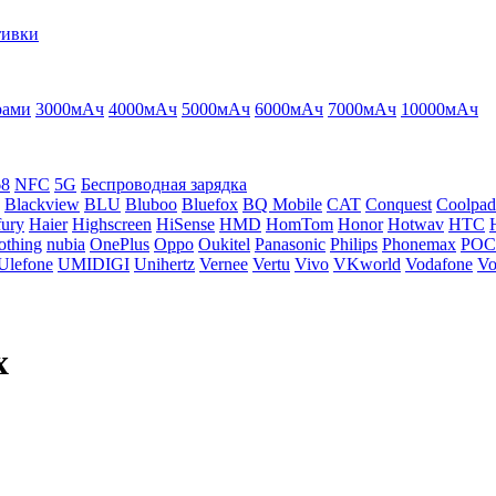
тивки
рами
3000мАч
4000мАч
5000мАч
6000мАч
7000мАч
10000мАч
68
NFC
5G
Беспроводная зарядка
Blackview
BLU
Bluboo
Bluefox
BQ Mobile
CAT
Conquest
Coolpad
ury
Haier
Highscreen
HiSense
HMD
HomTom
Honor
Hotwav
HTC
othing
nubia
OnePlus
Oppo
Oukitel
Panasonic
Philips
Phonemax
PO
Ulefone
UMIDIGI
Unihertz
Vernee
Vertu
Vivo
VKworld
Vodafone
Vo
x