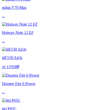
nubia V70 Max
...
Hotwav Note 12 EF
...
iiiF150 Air3s
от 13'938₽
Doogee Fire 6 Power
...
itel P65C