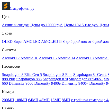
Смартфоны.ру
Цена
Акции и скидки
Цены до 10000 руб.
Цены 10-15 тыс.руб.
Цены 
Экран
OLED
Super AMOLED
AMOLED
IPS
до 5 дюймов
от 6 дюймов
Система
Android 17
Android 16
Android 15
Android 14
Android 13
Android 
Процессор
Snapdragon 8 Elite Gen 5
Snapdragon 8 Elite
Snapdragon 8s Gen 4
888 Plus
Snapdragon 888
Snapdragon 870
Snapdragon 865/865+
Sn
660
Dimensity 9500
Dimensity 9400e
Dimensity 9400+
Dimensity 9
Камера
200МП
108МП
64МП
48МП
13МП
8МП
с тройной камерой
с 
Память