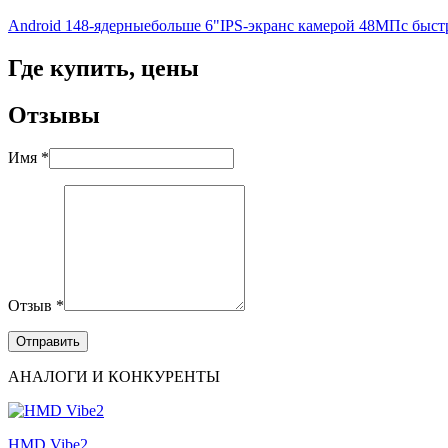
Android 14
8-ядерные
больше 6"
IPS-экран
с камерой 48МП
с быст
Где купить, цены
Отзывы
Имя *
Отзыв *
АНАЛОГИ И КОНКУРЕНТЫ
HMD Vibe2