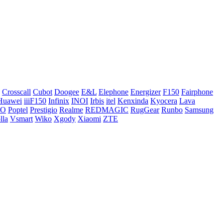
Crosscall
Cubot
Doogee
E&L
Elephone
Energizer
F150
Fairphone
Huawei
iiiF150
Infinix
INOI
Irbis
itel
Kenxinda
Kyocera
Lava
CO
Poptel
Prestigio
Realme
REDMAGIC
RugGear
Runbo
Samsung
lla
Vsmart
Wiko
Xgody
Xiaomi
ZTE