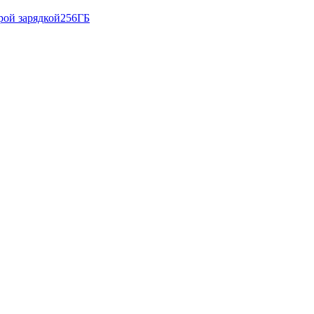
рой зарядкой
256ГБ