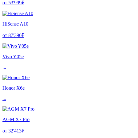
от 53'999₽
HiSense A10
от 87'390₽
Vivo Y05e
...
Honor X6e
...
AGM X7 Pro
от 32'413₽