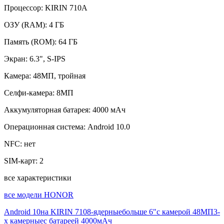
Процессор:
KIRIN 710A
ОЗУ (RAM):
4 ГБ
Память (ROM):
64 ГБ
Экран:
6.3", S-IPS
Камера:
48МП, тройная
Селфи-камера:
8МП
Аккумуляторная батарея:
4000 мАч
Операционная система:
Android 10.0
NFC:
нет
SIM-карт:
2
все характеристики
все модели HONOR
Android 10
на KIRIN 710
8-ядерные
больше 6"
с камерой 48МП
3-
х камерные
с батареей 4000мАч