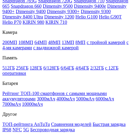
Snapdragon 765G
Snapdragon 720G
Snapdragon 710
Snapdragon
665
Snapdragon 660
Dimensity 9500
Dimensity 9400e
Dimensity
9400+
Dimensity 9400
Dimensity 9300+
Dimensity 9300
Dimensity 8400 Ultra
Dimensity 1200
Helio G100
Helio G90T
Helio P70
KIRIN 980
KIRIN 710
Камера
200МП
108МП
64МП
48МП
13МП
8МП
с тройной камерой
с
4-мя камерами
с выдвижной камерой
Память
512ГБ
256ГБ
128ГБ
6/128ГБ
6/64ГБ
4/64ГБ
2/32ГБ
с 12ГБ
оперативки
Батарея
Рейтинг ТОП-100 смартфонов с самыми мощными
аккумуляторами
3000мАч
4000мАч
5000мАч
6000мАч
7000мАч
10000мАч
Другое
ТОП-рейтинга AnTuTu
Сравнения моделей
Быстрая зарядка
IP68
NFC
5G
Беспроводная зарядка