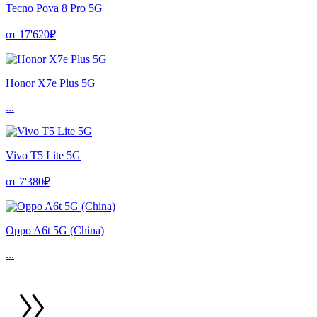
Tecno Pova 8 Pro 5G
от 17'620₽
Honor X7e Plus 5G
...
Vivo T5 Lite 5G
от 7'380₽
Oppo A6t 5G (China)
...