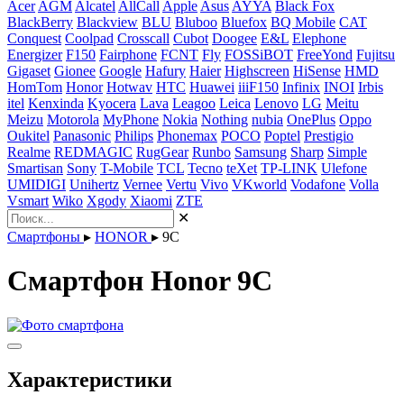
Acer
AGM
Alcatel
AllCall
Apple
Asus
AYYA
Black Fox
BlackBerry
Blackview
BLU
Bluboo
Bluefox
BQ Mobile
CAT
Conquest
Coolpad
Crosscall
Cubot
Doogee
E&L
Elephone
Energizer
F150
Fairphone
FCNT
Fly
FOSSiBOT
FreeYond
Fujitsu
Gigaset
Gionee
Google
Hafury
Haier
Highscreen
HiSense
HMD
HomTom
Honor
Hotwav
HTC
Huawei
iiiF150
Infinix
INOI
Irbis
itel
Kenxinda
Kyocera
Lava
Leagoo
Leica
Lenovo
LG
Meitu
Meizu
Motorola
MyPhone
Nokia
Nothing
nubia
OnePlus
Oppo
Oukitel
Panasonic
Philips
Phonemax
POCO
Poptel
Prestigio
Realme
REDMAGIC
RugGear
Runbo
Samsung
Sharp
Simple
Smartisan
Sony
T-Mobile
TCL
Tecno
teXet
TP-LINK
Ulefone
UMIDIGI
Unihertz
Vernee
Vertu
Vivo
VKworld
Vodafone
Volla
Vsmart
Wiko
Xgody
Xiaomi
ZTE
✕
Смартфоны
▸
HONOR
▸
9C
Смартфон Honor 9C
Характеристики