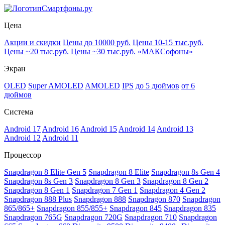
Смартфоны.ру
Цена
Акции и скидки
Цены до 10000 руб.
Цены 10-15 тыс.руб.
Цены ~20 тыс.руб.
Цены ~30 тыс.руб.
«МАКСофоны»
Экран
OLED
Super AMOLED
AMOLED
IPS
до 5 дюймов
от 6
дюймов
Система
Android 17
Android 16
Android 15
Android 14
Android 13
Android 12
Android 11
Процессор
Snapdragon 8 Elite Gen 5
Snapdragon 8 Elite
Snapdragon 8s Gen 4
Snapdragon 8s Gen 3
Snapdragon 8 Gen 3
Snapdragon 8 Gen 2
Snapdragon 8 Gen 1
Snapdragon 7 Gen 1
Snapdragon 4 Gen 2
Snapdragon 888 Plus
Snapdragon 888
Snapdragon 870
Snapdragon
865/865+
Snapdragon 855/855+
Snapdragon 845
Snapdragon 835
Snapdragon 765G
Snapdragon 720G
Snapdragon 710
Snapdragon