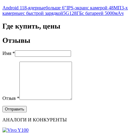
Android 11
8-ядерные
больше 6"
IPS-экран
с камерой 48МП
3-х
камерные
с быстрой зарядкой
5G
128ГБ
с батареей 5000мАч
Где купить, цены
Отзывы
Имя *
Отзыв *
АНАЛОГИ И КОНКУРЕНТЫ