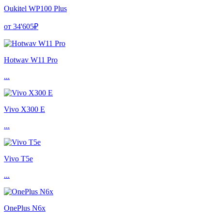
Oukitel WP100 Plus
от 34'605₽
Hotwav W11 Pro
...
Vivo X300 E
...
Vivo T5e
...
OnePlus N6x