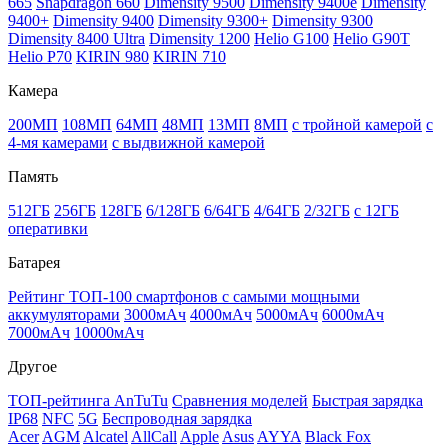
665
Snapdragon 660
Dimensity 9500
Dimensity 9400e
Dimensity
9400+
Dimensity 9400
Dimensity 9300+
Dimensity 9300
Dimensity 8400 Ultra
Dimensity 1200
Helio G100
Helio G90T
Helio P70
KIRIN 980
KIRIN 710
Камера
200МП
108МП
64МП
48МП
13МП
8МП
с тройной камерой
с
4-мя камерами
с выдвижной камерой
Память
512ГБ
256ГБ
128ГБ
6/128ГБ
6/64ГБ
4/64ГБ
2/32ГБ
с 12ГБ
оперативки
Батарея
Рейтинг ТОП-100 смартфонов с самыми мощными
аккумуляторами
3000мАч
4000мАч
5000мАч
6000мАч
7000мАч
10000мАч
Другое
ТОП-рейтинга AnTuTu
Сравнения моделей
Быстрая зарядка
IP68
NFC
5G
Беспроводная зарядка
Acer
AGM
Alcatel
AllCall
Apple
Asus
AYYA
Black Fox