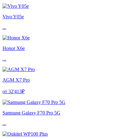
Vivo Y05e
...
Honor X6e
...
AGM X7 Pro
от 32'413₽
Samsung Galaxy F70 Pro 5G
...