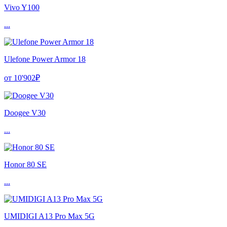
Vivo Y100
...
Ulefone Power Armor 18
от 10'902₽
Doogee V30
...
Honor 80 SE
...
UMIDIGI A13 Pro Max 5G