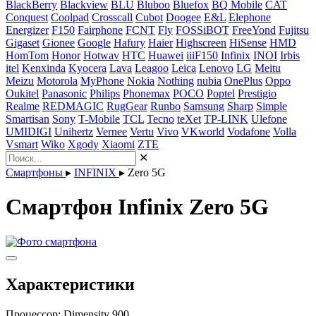
BlackBerry
Blackview
BLU
Bluboo
Bluefox
BQ Mobile
CAT
Conquest
Coolpad
Crosscall
Cubot
Doogee
E&L
Elephone
Energizer
F150
Fairphone
FCNT
Fly
FOSSiBOT
FreeYond
Fujitsu
Gigaset
Gionee
Google
Hafury
Haier
Highscreen
HiSense
HMD
HomTom
Honor
Hotwav
HTC
Huawei
iiiF150
Infinix
INOI
Irbis
itel
Kenxinda
Kyocera
Lava
Leagoo
Leica
Lenovo
LG
Meitu
Meizu
Motorola
MyPhone
Nokia
Nothing
nubia
OnePlus
Oppo
Oukitel
Panasonic
Philips
Phonemax
POCO
Poptel
Prestigio
Realme
REDMAGIC
RugGear
Runbo
Samsung
Sharp
Simple
Smartisan
Sony
T-Mobile
TCL
Tecno
teXet
TP-LINK
Ulefone
UMIDIGI
Unihertz
Vernee
Vertu
Vivo
VKworld
Vodafone
Volla
Vsmart
Wiko
Xgody
Xiaomi
ZTE
✕
Смартфоны
▸
INFINIX
▸
Zero 5G
Смартфон Infinix Zero 5G
Характеристики
Процессор:
Dimensity 900