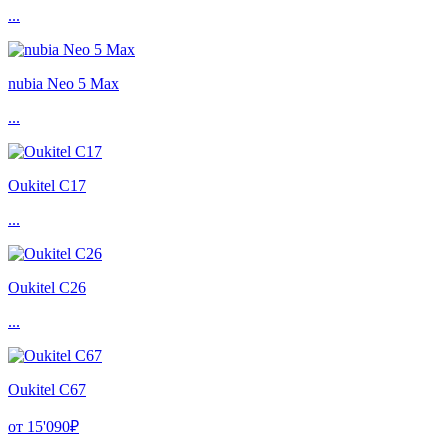
...
nubia Neo 5 Max
...
Oukitel C17
...
Oukitel C26
...
Oukitel C67
от 15'090₽