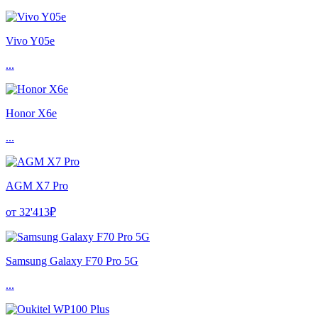
Vivo Y05e
...
Honor X6e
...
AGM X7 Pro
от 32'413₽
Samsung Galaxy F70 Pro 5G
...