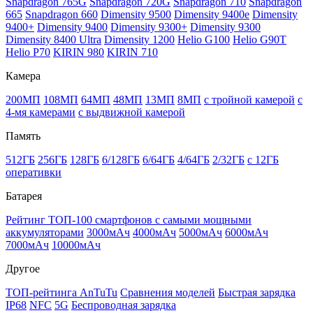
Snapdragon 765G
Snapdragon 720G
Snapdragon 710
Snapdragon
665
Snapdragon 660
Dimensity 9500
Dimensity 9400e
Dimensity
9400+
Dimensity 9400
Dimensity 9300+
Dimensity 9300
Dimensity 8400 Ultra
Dimensity 1200
Helio G100
Helio G90T
Helio P70
KIRIN 980
KIRIN 710
Камера
200МП
108МП
64МП
48МП
13МП
8МП
с тройной камерой
с
4-мя камерами
с выдвижной камерой
Память
512ГБ
256ГБ
128ГБ
6/128ГБ
6/64ГБ
4/64ГБ
2/32ГБ
с 12ГБ
оперативки
Батарея
Рейтинг ТОП-100 смартфонов с самыми мощными
аккумуляторами
3000мАч
4000мАч
5000мАч
6000мАч
7000мАч
10000мАч
Другое
ТОП-рейтинга AnTuTu
Сравнения моделей
Быстрая зарядка
IP68
NFC
5G
Беспроводная зарядка