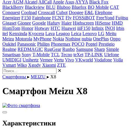
Acer
AGM
Alcatel
AllCall
Apple
Asus
AYYA
Black Fox
BlackBerry
Blackview
BLU
Bluboo
Bluefox
BQ Mobile
CAT
Conquest
Coolpad
Crosscall
Cubot
Doogee
E&L
Elephone
Energizer
F150
Fairphone
FCNT
Fly
FOSSiBOT
FreeYond
Fujitsu
Gigaset
Gionee
Google
Hafury
Haier
Highscreen
HiSense
HMD
HomTom
Honor
Hotwav
HTC
Huawei
iiiF150
Infinix
INOI
Irbis
itel
Kenxinda
Kyocera
Lava
Leagoo
Leica
Lenovo
LG
Meitu
Meizu
Motorola
MyPhone
Nokia
Nothing
nubia
OnePlus
Oppo
Oukitel
Panasonic
Philips
Phonemax
POCO
Poptel
Prestigio
Realme
REDMAGIC
RugGear
Runbo
Samsung
Sharp
Simple
Smartisan
Sony
T-Mobile
TCL
Tecno
teXet
TP-LINK
Ulefone
UMIDIGI
Unihertz
Vernee
Vertu
Vivo
VKworld
Vodafone
Volla
Vsmart
Wiko
Xgody
Xiaomi
ZTE
✕
Смартфоны
▸
MEIZU
▸
X8
Смартфон Meizu X8
Характеристики