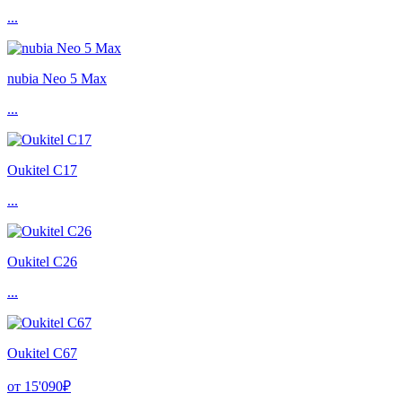
...
nubia Neo 5 Max
...
Oukitel C17
...
Oukitel C26
...
Oukitel C67
от 15'090₽