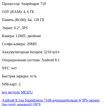
Процессор:
Snapdragon 710
ОЗУ (RAM):
4, 6 ГБ
Память (ROM):
64, 128 ГБ
Экран:
6.2", IPS
Камера:
12МП, двойная
Селфи-камера:
20МП
Аккумуляторная батарея:
3210 мАч
Операционная система:
Android 8.1
NFC:
нет
Быстрая зарядка:
есть
SIM-карт:
2
все модели MEIZU
Android 8.1
на Snapdragon 710
8-ядерные
больше 6"
IPS-экран
с
быстрой зарядкой
128ГБ