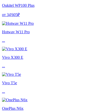
Oukitel WP100 Plus
от 34'605₽
Hotwav W11 Pro
...
Vivo X300 E
...
Vivo T5e
...
OnePlus N6x