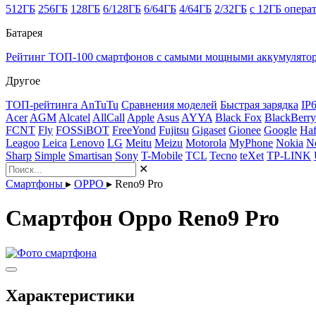
512ГБ
256ГБ
128ГБ
6/128ГБ
6/64ГБ
4/64ГБ
2/32ГБ
с 12ГБ опера
Батарея
Рейтинг ТОП-100 смартфонов с самыми мощными аккумулято
Другое
ТОП-рейтинга AnTuTu
Сравнения моделей
Быстрая зарядка
IP
Acer
AGM
Alcatel
AllCall
Apple
Asus
AYYA
Black Fox
BlackBerry
FCNT
Fly
FOSSiBOT
FreeYond
Fujitsu
Gigaset
Gionee
Google
Haf
Leagoo
Leica
Lenovo
LG
Meitu
Meizu
Motorola
MyPhone
Nokia
N
Sharp
Simple
Smartisan
Sony
T-Mobile
TCL
Tecno
teXet
TP-LINK
✕
Смартфоны
▸
OPPO
▸
Reno9 Pro
Смартфон Oppo Reno9 Pro
Характеристики