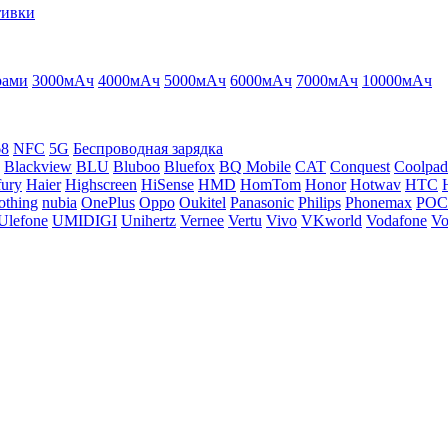
тивки
рами
3000мАч
4000мАч
5000мАч
6000мАч
7000мАч
10000мАч
68
NFC
5G
Беспроводная зарядка
Blackview
BLU
Bluboo
Bluefox
BQ Mobile
CAT
Conquest
Coolpad
ury
Haier
Highscreen
HiSense
HMD
HomTom
Honor
Hotwav
HTC
othing
nubia
OnePlus
Oppo
Oukitel
Panasonic
Philips
Phonemax
PO
Ulefone
UMIDIGI
Unihertz
Vernee
Vertu
Vivo
VKworld
Vodafone
Vo