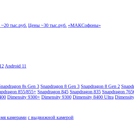
~20 тыс.руб.
Цены ~30 тыс.руб.
«МАКСофоны»
12
Android 11
Snapdragon 8s Gen 3
Snapdragon 8 Gen 3
Snapdragon 8 Gen 2
Snapd
apdragon 855/855+
Snapdragon 845
Snapdragon 835
Snapdragon 76
400
Dimensity 9300+
Dimensity 9300
Dimensity 8400 Ultra
Dimensit
4-мя камерами
с выдвижной камерой