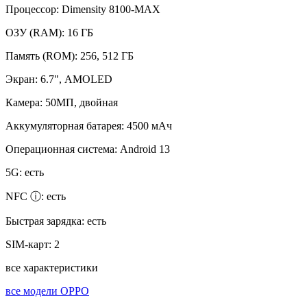
Процессор:
Dimensity 8100-MAX
ОЗУ (RAM):
16 ГБ
Память (ROM):
256, 512 ГБ
Экран:
6.7", AMOLED
Камера:
50МП, двойная
Аккумуляторная батарея:
4500 мАч
Операционная система:
Android 13
5G:
есть
NFC ⓘ:
есть
Быстрая зарядка:
есть
SIM-карт:
2
все характеристики
все модели OPPO