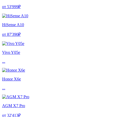
от 53'999₽
HiSense A10
от 87'390₽
Vivo Y05e
...
Honor X6e
...
AGM X7 Pro
от 32'413₽