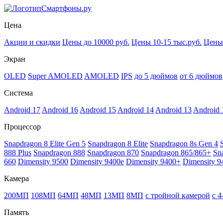
Смартфоны.ру
Цена
Акции и скидки
Цены до 10000 руб.
Цены 10-15 тыс.руб.
Цены 
Экран
OLED
Super AMOLED
AMOLED
IPS
до 5 дюймов
от 6 дюймов
Система
Android 17
Android 16
Android 15
Android 14
Android 13
Android 
Процессор
Snapdragon 8 Elite Gen 5
Snapdragon 8 Elite
Snapdragon 8s Gen 4
888 Plus
Snapdragon 888
Snapdragon 870
Snapdragon 865/865+
Sn
660
Dimensity 9500
Dimensity 9400e
Dimensity 9400+
Dimensity 9
Камера
200МП
108МП
64МП
48МП
13МП
8МП
с тройной камерой
с 
Память