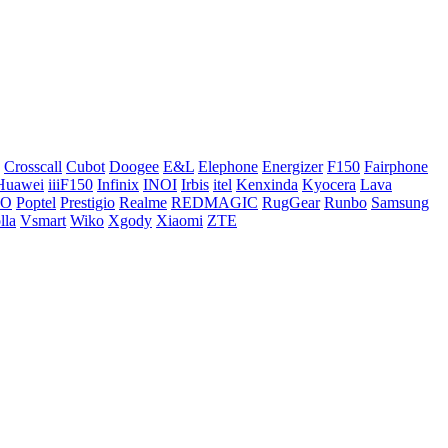
Crosscall
Cubot
Doogee
E&L
Elephone
Energizer
F150
Fairphone
Huawei
iiiF150
Infinix
INOI
Irbis
itel
Kenxinda
Kyocera
Lava
CO
Poptel
Prestigio
Realme
REDMAGIC
RugGear
Runbo
Samsung
lla
Vsmart
Wiko
Xgody
Xiaomi
ZTE