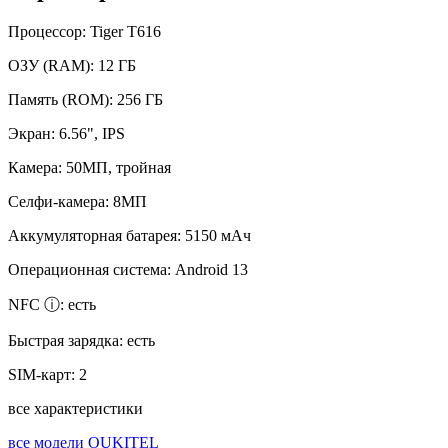
Процессор:
Tiger T616
ОЗУ (RAM):
12 ГБ
Память (ROM):
256 ГБ
Экран:
6.56", IPS
Камера:
50МП, тройная
Селфи-камера:
8МП
Аккумуляторная батарея:
5150 мАч
Операционная система:
Android 13
NFC ⓘ:
есть
Быстрая зарядка:
есть
SIM-карт:
2
все характеристики
все модели OUKITEL