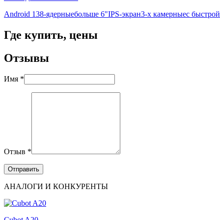
Android 13
8-ядерные
больше 6"
IPS-экран
3-х камерные
с быстрой
Где купить, цены
Отзывы
Имя *
Отзыв *
АНАЛОГИ И КОНКУРЕНТЫ
Cubot A20