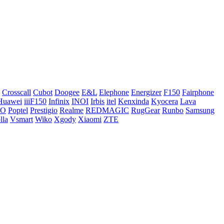
Crosscall
Cubot
Doogee
E&L
Elephone
Energizer
F150
Fairphone
Huawei
iiiF150
Infinix
INOI
Irbis
itel
Kenxinda
Kyocera
Lava
CO
Poptel
Prestigio
Realme
REDMAGIC
RugGear
Runbo
Samsung
lla
Vsmart
Wiko
Xgody
Xiaomi
ZTE