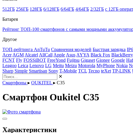
512ГБ
256ГБ
128ГБ
6/128ГБ
6/64ГБ
4/64ГБ
2/32ГБ
с 12ГБ опера
Батарея
Рейтинг ТОП-100 смартфонов с самыми мощными аккумулято
Другое
ТОП-рейтинга AnTuTu
Сравнения моделей
Быстрая зарядка
IP
Acer
AGM
Alcatel
AllCall
Apple
Asus
AYYA
Black Fox
BlackBerry
FCNT
Fly
FOSSiBOT
FreeYond
Fujitsu
Gigaset
Gionee
Google
Haf
Leagoo
Leica
Lenovo
LG
Meitu
Meizu
Motorola
MyPhone
Nokia
N
Sharp
Simple
Smartisan
Sony
T-Mobile
TCL
Tecno
teXet
TP-LINK
✕
Смартфоны
▸
OUKITEL
▸
C35
Смартфон Oukitel C35
Характеристики