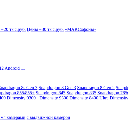
~20 тыс.руб.
Цены ~30 тыс.руб.
«МАКСофоны»
12
Android 11
Snapdragon 8s Gen 3
Snapdragon 8 Gen 3
Snapdragon 8 Gen 2
Snapd
apdragon 855/855+
Snapdragon 845
Snapdragon 835
Snapdragon 76
400
Dimensity 9300+
Dimensity 9300
Dimensity 8400 Ultra
Dimensit
4-мя камерами
с выдвижной камерой