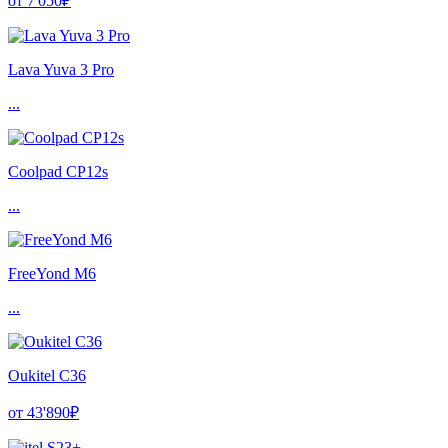
от 7'050₽
Lava Yuva 3 Pro
...
Coolpad CP12s
...
FreeYond M6
...
Oukitel C36
от 43'890₽