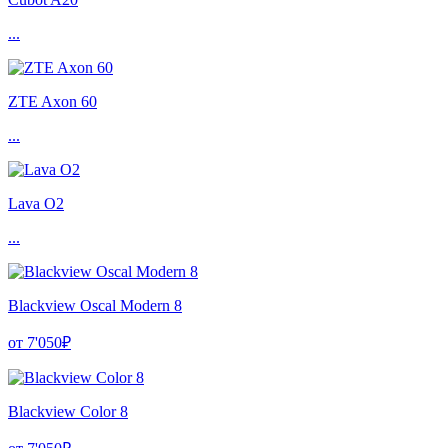
...
ZTE Axon 60
...
Lava O2
...
Blackview Oscal Modern 8
от 7'050₽
Blackview Color 8