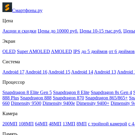
Смартфоны.ру
Цена
Акции и скидки
Цены до 10000 руб.
Цены 10-15 тыс.руб.
Цены 
Экран
OLED
Super AMOLED
AMOLED
IPS
до 5 дюймов
от 6 дюймов
Система
Android 17
Android 16
Android 15
Android 14
Android 13
Android 
Процессор
Snapdragon 8 Elite Gen 5
Snapdragon 8 Elite
Snapdragon 8s Gen 4
888 Plus
Snapdragon 888
Snapdragon 870
Snapdragon 865/865+
Sn
660
Dimensity 9500
Dimensity 9400e
Dimensity 9400+
Dimensity 9
Камера
200МП
108МП
64МП
48МП
13МП
8МП
с тройной камерой
с 
Память