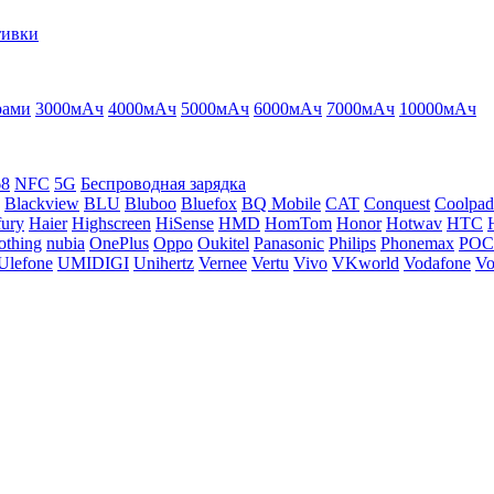
тивки
рами
3000мАч
4000мАч
5000мАч
6000мАч
7000мАч
10000мАч
68
NFC
5G
Беспроводная зарядка
Blackview
BLU
Bluboo
Bluefox
BQ Mobile
CAT
Conquest
Coolpad
ury
Haier
Highscreen
HiSense
HMD
HomTom
Honor
Hotwav
HTC
othing
nubia
OnePlus
Oppo
Oukitel
Panasonic
Philips
Phonemax
PO
Ulefone
UMIDIGI
Unihertz
Vernee
Vertu
Vivo
VKworld
Vodafone
Vo