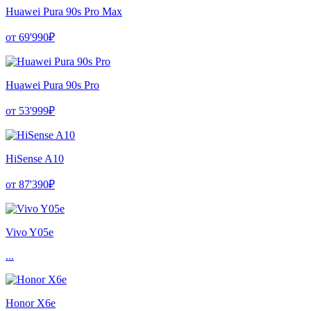
Huawei Pura 90s Pro Max
от 69'990₽
Huawei Pura 90s Pro
от 53'999₽
HiSense A10
от 87'390₽
Vivo Y05e
...
Honor X6e