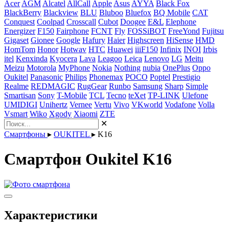
Acer
AGM
Alcatel
AllCall
Apple
Asus
AYYA
Black Fox
BlackBerry
Blackview
BLU
Bluboo
Bluefox
BQ Mobile
CAT
Conquest
Coolpad
Crosscall
Cubot
Doogee
E&L
Elephone
Energizer
F150
Fairphone
FCNT
Fly
FOSSiBOT
FreeYond
Fujitsu
Gigaset
Gionee
Google
Hafury
Haier
Highscreen
HiSense
HMD
HomTom
Honor
Hotwav
HTC
Huawei
iiiF150
Infinix
INOI
Irbis
itel
Kenxinda
Kyocera
Lava
Leagoo
Leica
Lenovo
LG
Meitu
Meizu
Motorola
MyPhone
Nokia
Nothing
nubia
OnePlus
Oppo
Oukitel
Panasonic
Philips
Phonemax
POCO
Poptel
Prestigio
Realme
REDMAGIC
RugGear
Runbo
Samsung
Sharp
Simple
Smartisan
Sony
T-Mobile
TCL
Tecno
teXet
TP-LINK
Ulefone
UMIDIGI
Unihertz
Vernee
Vertu
Vivo
VKworld
Vodafone
Volla
Vsmart
Wiko
Xgody
Xiaomi
ZTE
✕
Смартфоны
▸
OUKITEL
▸
K16
Смартфон Oukitel K16
Характеристики