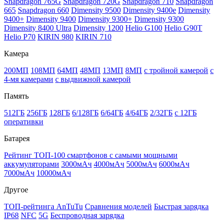
Snapdragon 765G
Snapdragon 720G
Snapdragon 710
Snapdragon
665
Snapdragon 660
Dimensity 9500
Dimensity 9400e
Dimensity
9400+
Dimensity 9400
Dimensity 9300+
Dimensity 9300
Dimensity 8400 Ultra
Dimensity 1200
Helio G100
Helio G90T
Helio P70
KIRIN 980
KIRIN 710
Камера
200МП
108МП
64МП
48МП
13МП
8МП
с тройной камерой
с
4-мя камерами
с выдвижной камерой
Память
512ГБ
256ГБ
128ГБ
6/128ГБ
6/64ГБ
4/64ГБ
2/32ГБ
с 12ГБ
оперативки
Батарея
Рейтинг ТОП-100 смартфонов с самыми мощными
аккумуляторами
3000мАч
4000мАч
5000мАч
6000мАч
7000мАч
10000мАч
Другое
ТОП-рейтинга AnTuTu
Сравнения моделей
Быстрая зарядка
IP68
NFC
5G
Беспроводная зарядка