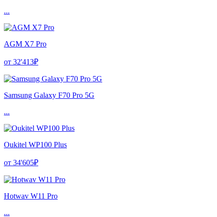
...
AGM X7 Pro
от 32'413₽
Samsung Galaxy F70 Pro 5G
...
Oukitel WP100 Plus
от 34'605₽
Hotwav W11 Pro
...