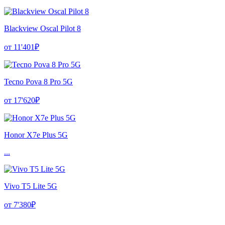
Blackview Oscal Pilot 8
от 11'401₽
Tecno Pova 8 Pro 5G
от 17'620₽
Honor X7e Plus 5G
...
Vivo T5 Lite 5G
от 7'380₽