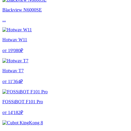
Blackview N6000SE
...
Hotwav W11
от 19'080₽
Hotwav T7
от 11'364₽
FOSSiBOT F101 Pro
от 14'182₽