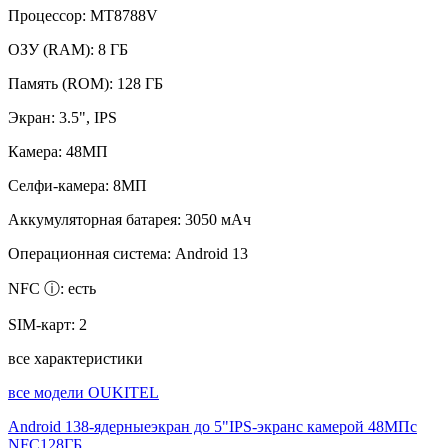
Процессор:
MT8788V
ОЗУ (RAM):
8 ГБ
Память (ROM):
128 ГБ
Экран:
3.5", IPS
Камера:
48МП
Селфи-камера:
8МП
Аккумуляторная батарея:
3050 мАч
Операционная система:
Android 13
NFC ⓘ:
есть
SIM-карт:
2
все характеристики
все модели OUKITEL
Android 13
8-ядерные
экран до 5"
IPS-экран
с камерой 48МП
с
NFC
128ГБ