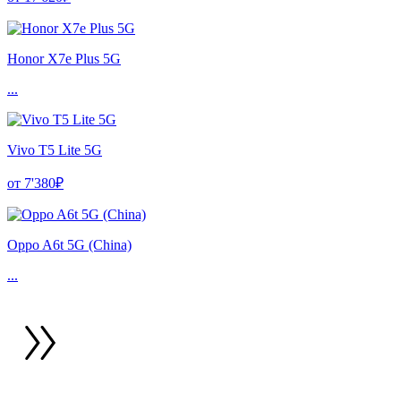
Honor X7e Plus 5G
...
Vivo T5 Lite 5G
от 7'380₽
Oppo A6t 5G (China)
...