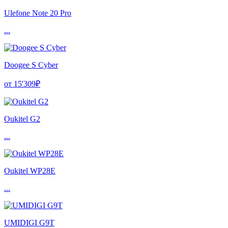
Ulefone Note 20 Pro
...
Doogee S Cyber
от 15'309₽
Oukitel G2
...
Oukitel WP28E
...
UMIDIGI G9T