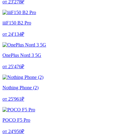
от 23'278₽
iiiF150 B2 Pro
от 24'134₽
OnePlus Nord 3 5G
от 25'476₽
Nothing Phone (2)
от 25'961₽
POCO F5 Pro
от 24'950₽