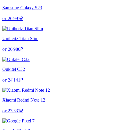
Samsung Galaxy S23
от 26'997₽
Unihertz Titan Slim
от 26'986₽
Oukitel C32
от 24'141₽
Xiaomi Redmi Note 12
от 23'331₽