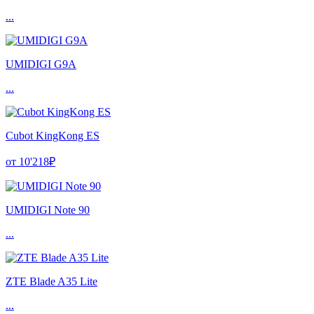
...
UMIDIGI G9A
...
Cubot KingKong ES
от 10'218₽
UMIDIGI Note 90
...
ZTE Blade A35 Lite
...