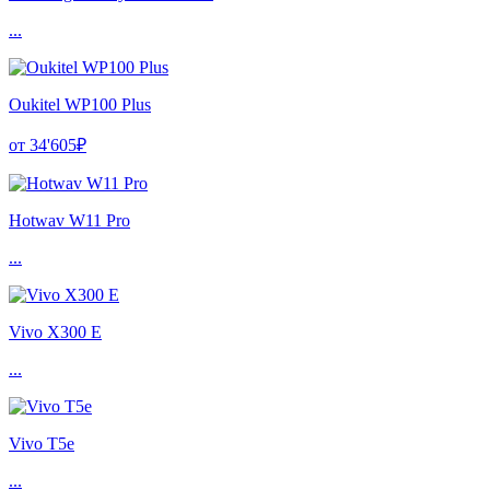
...
Oukitel WP100 Plus
от 34'605₽
Hotwav W11 Pro
...
Vivo X300 E
...
Vivo T5e
...