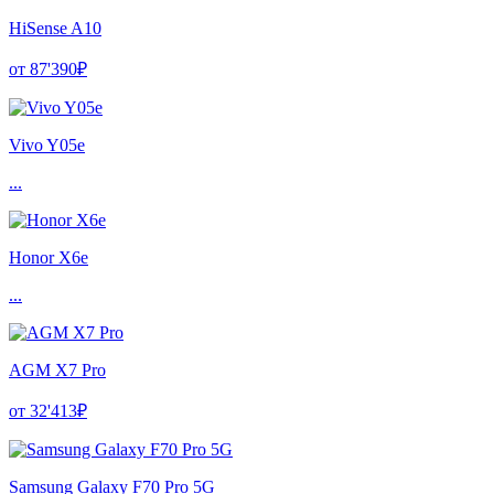
HiSense A10
от 87'390₽
Vivo Y05e
...
Honor X6e
...
AGM X7 Pro
от 32'413₽
Samsung Galaxy F70 Pro 5G