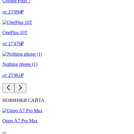
Google Pixel 7
от 25'990₽
OnePlus 10T
от 27'476₽
Nothing phone (1)
от 25'961₽
НОВИНКИ САЙТА
Oppo A7 Pro Max
...