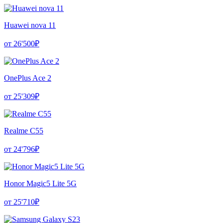
Huawei nova 11
от 26'500₽
OnePlus Ace 2
от 25'309₽
Realme C55
от 24'796₽
Honor Magic5 Lite 5G
от 25'710₽