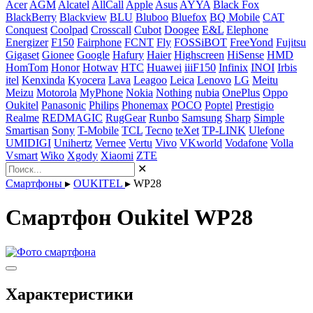
Acer
AGM
Alcatel
AllCall
Apple
Asus
AYYA
Black Fox
BlackBerry
Blackview
BLU
Bluboo
Bluefox
BQ Mobile
CAT
Conquest
Coolpad
Crosscall
Cubot
Doogee
E&L
Elephone
Energizer
F150
Fairphone
FCNT
Fly
FOSSiBOT
FreeYond
Fujitsu
Gigaset
Gionee
Google
Hafury
Haier
Highscreen
HiSense
HMD
HomTom
Honor
Hotwav
HTC
Huawei
iiiF150
Infinix
INOI
Irbis
itel
Kenxinda
Kyocera
Lava
Leagoo
Leica
Lenovo
LG
Meitu
Meizu
Motorola
MyPhone
Nokia
Nothing
nubia
OnePlus
Oppo
Oukitel
Panasonic
Philips
Phonemax
POCO
Poptel
Prestigio
Realme
REDMAGIC
RugGear
Runbo
Samsung
Sharp
Simple
Smartisan
Sony
T-Mobile
TCL
Tecno
teXet
TP-LINK
Ulefone
UMIDIGI
Unihertz
Vernee
Vertu
Vivo
VKworld
Vodafone
Volla
Vsmart
Wiko
Xgody
Xiaomi
ZTE
✕
Смартфоны
▸
OUKITEL
▸
WP28
Смартфон Oukitel WP28
Характеристики