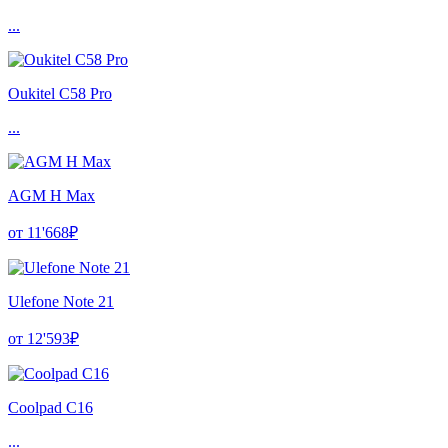
...
Oukitel C58 Pro
...
AGM H Max
от 11'668₽
Ulefone Note 21
от 12'593₽
Coolpad C16
...