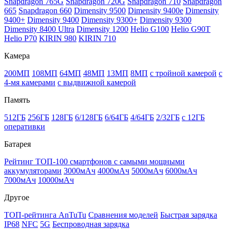
Snapdragon 765G
Snapdragon 720G
Snapdragon 710
Snapdragon
665
Snapdragon 660
Dimensity 9500
Dimensity 9400e
Dimensity
9400+
Dimensity 9400
Dimensity 9300+
Dimensity 9300
Dimensity 8400 Ultra
Dimensity 1200
Helio G100
Helio G90T
Helio P70
KIRIN 980
KIRIN 710
Камера
200МП
108МП
64МП
48МП
13МП
8МП
с тройной камерой
с
4-мя камерами
с выдвижной камерой
Память
512ГБ
256ГБ
128ГБ
6/128ГБ
6/64ГБ
4/64ГБ
2/32ГБ
с 12ГБ
оперативки
Батарея
Рейтинг ТОП-100 смартфонов с самыми мощными
аккумуляторами
3000мАч
4000мАч
5000мАч
6000мАч
7000мАч
10000мАч
Другое
ТОП-рейтинга AnTuTu
Сравнения моделей
Быстрая зарядка
IP68
NFC
5G
Беспроводная зарядка