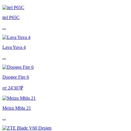
itel P65C
...
Lava Yuva 4
...
Doogee Fire 6
от 24'307₽
Meizu Mblu 21
...