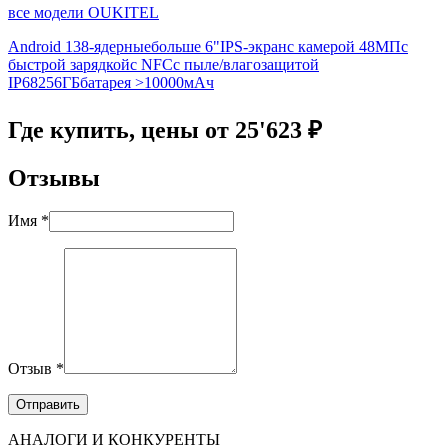
все модели OUKITEL
Android 13
8-ядерные
больше 6"
IPS-экран
с камерой 48МП
с
быстрой зарядкой
с NFC
с пыле/влагозащитой
IP68
256ГБ
батарея >10000мАч
Где купить, цены от 25'623 ₽
Отзывы
Имя *
Отзыв *
АНАЛОГИ И КОНКУРЕНТЫ