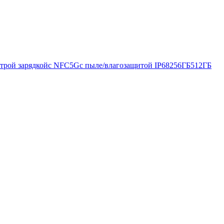
трой зарядкой
с NFC
5G
с пыле/влагозащитой IP68
256ГБ
512ГБ