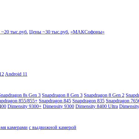
~20 тыс.руб.
Цены ~30 тыс.руб.
«МАКСофоны»
12
Android 11
Snapdragon 8s Gen 3
Snapdragon 8 Gen 3
Snapdragon 8 Gen 2
Snapd
apdragon 855/855+
Snapdragon 845
Snapdragon 835
Snapdragon 76
400
Dimensity 9300+
Dimensity 9300
Dimensity 8400 Ultra
Dimensit
4-мя камерами
с выдвижной камерой