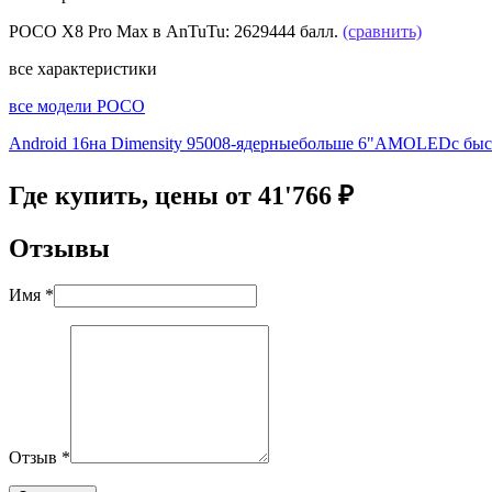
POCO X8 Pro Max в AnTuTu:
2629444 балл.
(сравнить)
все характеристики
все модели POCO
Android 16
на Dimensity 9500
8-ядерные
больше 6"
AMOLED
с быс
Где купить, цены от 41'766 ₽
Отзывы
Имя *
Отзыв *