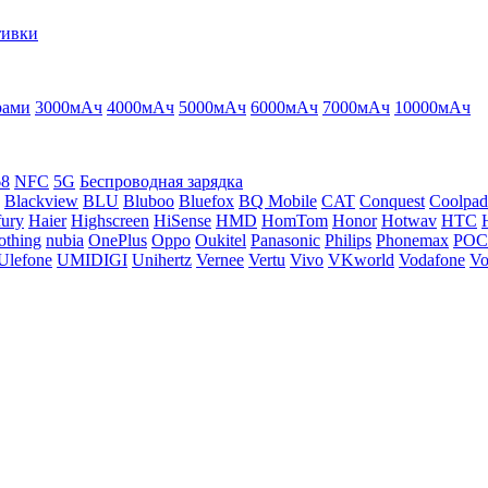
тивки
рами
3000мАч
4000мАч
5000мАч
6000мАч
7000мАч
10000мАч
68
NFC
5G
Беспроводная зарядка
Blackview
BLU
Bluboo
Bluefox
BQ Mobile
CAT
Conquest
Coolpad
ury
Haier
Highscreen
HiSense
HMD
HomTom
Honor
Hotwav
HTC
othing
nubia
OnePlus
Oppo
Oukitel
Panasonic
Philips
Phonemax
PO
Ulefone
UMIDIGI
Unihertz
Vernee
Vertu
Vivo
VKworld
Vodafone
Vo