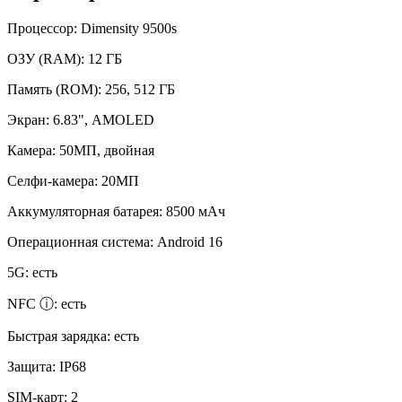
Процессор:
Dimensity 9500s
ОЗУ (RAM):
12 ГБ
Память (ROM):
256, 512 ГБ
Экран:
6.83", AMOLED
Камера:
50МП, двойная
Селфи-камера:
20МП
Аккумуляторная батарея:
8500 мАч
Операционная система:
Android 16
5G:
есть
NFC ⓘ:
есть
Быстрая зарядка:
есть
Защита:
IP68
SIM-карт:
2