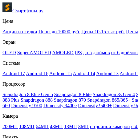
Смартфоны.ру
Цена
Акции и скидки
Цены до 10000 руб.
Цены 10-15 тыс.руб.
Цены 
Экран
OLED
Super AMOLED
AMOLED
IPS
до 5 дюймов
от 6 дюймов
Система
Android 17
Android 16
Android 15
Android 14
Android 13
Android 
Процессор
Snapdragon 8 Elite Gen 5
Snapdragon 8 Elite
Snapdragon 8s Gen 4
888 Plus
Snapdragon 888
Snapdragon 870
Snapdragon 865/865+
Sn
660
Dimensity 9500
Dimensity 9400e
Dimensity 9400+
Dimensity 9
Камера
200МП
108МП
64МП
48МП
13МП
8МП
с тройной камерой
с 
Память