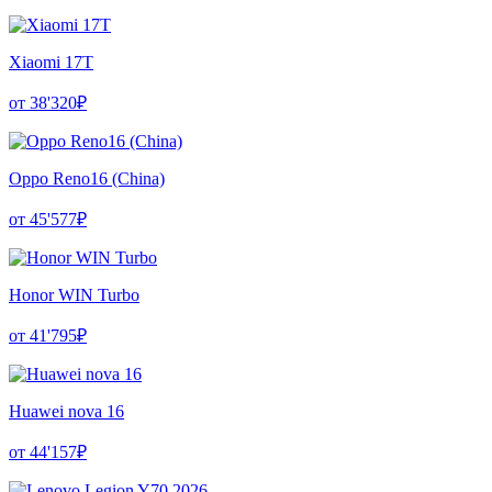
Xiaomi 17T
от 38'320₽
Oppo Reno16 (China)
от 45'577₽
Honor WIN Turbo
от 41'795₽
Huawei nova 16
от 44'157₽