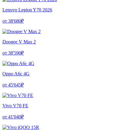
Lenovo Legion Y70 2026
от 38'680₽
Doogee V Max 2
от 38'590₽
Oppo A6c 4G
от 45'645₽
Vivo V70 FE
от 41'040₽