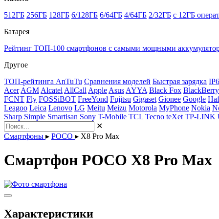
512ГБ
256ГБ
128ГБ
6/128ГБ
6/64ГБ
4/64ГБ
2/32ГБ
с 12ГБ опера
Батарея
Рейтинг ТОП-100 смартфонов с самыми мощными аккумулято
Другое
ТОП-рейтинга AnTuTu
Сравнения моделей
Быстрая зарядка
IP
Acer
AGM
Alcatel
AllCall
Apple
Asus
AYYA
Black Fox
BlackBerry
FCNT
Fly
FOSSiBOT
FreeYond
Fujitsu
Gigaset
Gionee
Google
Haf
Leagoo
Leica
Lenovo
LG
Meitu
Meizu
Motorola
MyPhone
Nokia
N
Sharp
Simple
Smartisan
Sony
T-Mobile
TCL
Tecno
teXet
TP-LINK
✕
Смартфоны
▸
POCO
▸
X8 Pro Max
Смартфон POCO X8 Pro Max
Характеристики