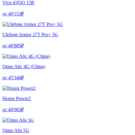
Vivo iQOO 15R
от 40'153₽
Ulefone Armor 27T Pro+ 5G
от 40'885₽
Oppo A6c 4G (China)
от 45'346₽
Honor Power2
от 40'083₽
Oppo A6s 5G