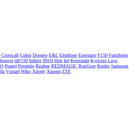
Crosscall
Cubot
Doogee
E&L
Elephone
Energizer
F150
Fairphone
Huawei
iiiF150
Infinix
INOI
Irbis
itel
Kenxinda
Kyocera
Lava
CO
Poptel
Prestigio
Realme
REDMAGIC
RugGear
Runbo
Samsung
lla
Vsmart
Wiko
Xgody
Xiaomi
ZTE