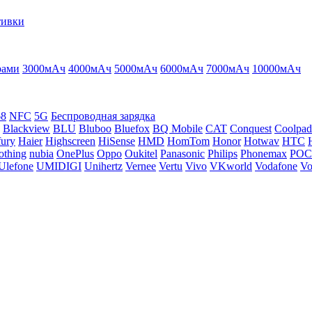
тивки
рами
3000мАч
4000мАч
5000мАч
6000мАч
7000мАч
10000мАч
68
NFC
5G
Беспроводная зарядка
Blackview
BLU
Bluboo
Bluefox
BQ Mobile
CAT
Conquest
Coolpad
ury
Haier
Highscreen
HiSense
HMD
HomTom
Honor
Hotwav
HTC
othing
nubia
OnePlus
Oppo
Oukitel
Panasonic
Philips
Phonemax
PO
Ulefone
UMIDIGI
Unihertz
Vernee
Vertu
Vivo
VKworld
Vodafone
Vo