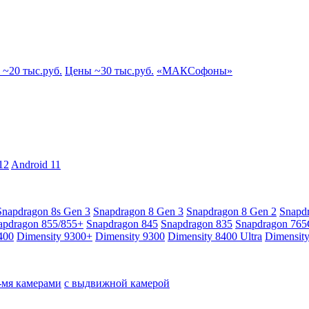
~20 тыс.руб.
Цены ~30 тыс.руб.
«МАКСофоны»
12
Android 11
Snapdragon 8s Gen 3
Snapdragon 8 Gen 3
Snapdragon 8 Gen 2
Snapd
apdragon 855/855+
Snapdragon 845
Snapdragon 835
Snapdragon 76
400
Dimensity 9300+
Dimensity 9300
Dimensity 8400 Ultra
Dimensit
4-мя камерами
с выдвижной камерой