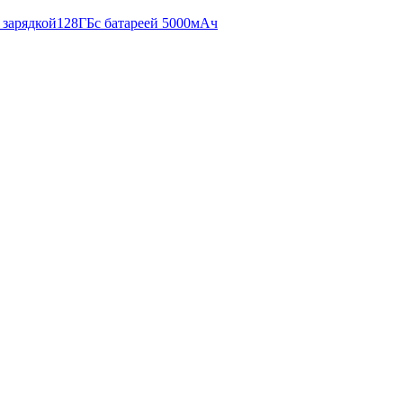
 зарядкой
128ГБ
с батареей 5000мАч