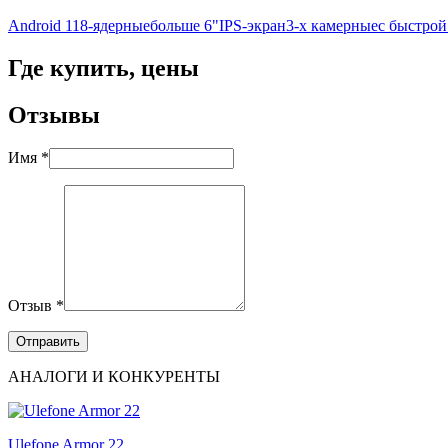
Android 11
8-ядерные
больше 6"
IPS-экран
3-х камерные
с быстрой
Где купить, цены
Отзывы
Имя *
Отзыв *
АНАЛОГИ И КОНКУРЕНТЫ
Ulefone Armor 22