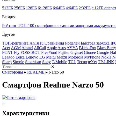
512ГБ
256ГБ
128ГБ
6/128ГБ
6/64ГБ
4/64ГБ
2/32ГБ
с 12ГБ опера
Батарея
Рейтинг ТОП-100 смартфонов с самыми мощными аккумулято
Другое
ТОП-рейтинга AnTuTu
Сравнения моделей
Быстрая зарядка
IP
Acer
AGM
Alcatel
AllCall
Apple
Asus
AYYA
Black Fox
BlackBerry
FCNT
Fly
FOSSiBOT
FreeYond
Fujitsu
Gigaset
Gionee
Google
Haf
Leagoo
Leica
Lenovo
LG
Meitu
Meizu
Motorola
MyPhone
Nokia
N
Sharp
Simple
Smartisan
Sony
T-Mobile
TCL
Tecno
teXet
TP-LINK
✕
Смартфоны
▸
REALME
▸
Narzo 50
Смартфон Realme Narzo 50
Характеристики