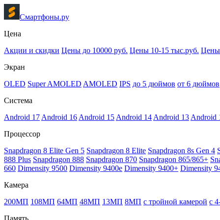
Смартфоны.ру
Цена
Акции и скидки
Цены до 10000 руб.
Цены 10-15 тыс.руб.
Цены 
Экран
OLED
Super AMOLED
AMOLED
IPS
до 5 дюймов
от 6 дюймов
Система
Android 17
Android 16
Android 15
Android 14
Android 13
Android 
Процессор
Snapdragon 8 Elite Gen 5
Snapdragon 8 Elite
Snapdragon 8s Gen 4
888 Plus
Snapdragon 888
Snapdragon 870
Snapdragon 865/865+
Sn
660
Dimensity 9500
Dimensity 9400e
Dimensity 9400+
Dimensity 9
Камера
200МП
108МП
64МП
48МП
13МП
8МП
с тройной камерой
с 
Память