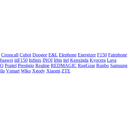
Crosscall
Cubot
Doogee
E&L
Elephone
Energizer
F150
Fairphone
Huawei
iiiF150
Infinix
INOI
Irbis
itel
Kenxinda
Kyocera
Lava
CO
Poptel
Prestigio
Realme
REDMAGIC
RugGear
Runbo
Samsung
lla
Vsmart
Wiko
Xgody
Xiaomi
ZTE