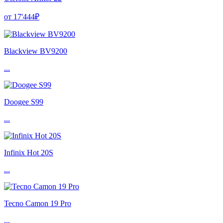
от 17'444₽
Blackview BV9200
...
Doogee S99
...
Infinix Hot 20S
...
Tecno Camon 19 Pro
...