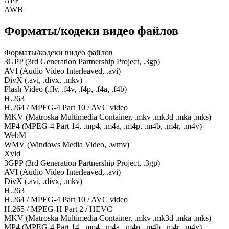
APE
AWB
Форматы/кодеки видео файлов
Форматы/кодеки видео файлов
3GPP (3rd Generation Partnership Project, .3gp)
AVI (Audio Video Interleaved, .avi)
DivX (.avi, .divx, .mkv)
Flash Video (.flv, .f4v, .f4p, .f4a, .f4b)
H.263
H.264 / MPEG-4 Part 10 / AVC video
MKV (Matroska Multimedia Container, .mkv .mk3d .mka .mks)
MP4 (MPEG-4 Part 14, .mp4, .m4a, .m4p, .m4b, .m4r, .m4v)
WebM
WMV (Windows Media Video, .wmv)
Xvid
3GPP (3rd Generation Partnership Project, .3gp)
AVI (Audio Video Interleaved, .avi)
DivX (.avi, .divx, .mkv)
H.263
H.264 / MPEG-4 Part 10 / AVC video
H.265 / MPEG-H Part 2 / HEVC
MKV (Matroska Multimedia Container, .mkv .mk3d .mka .mks)
MP4 (MPEG-4 Part 14, .mp4, .m4a, .m4p, .m4b, .m4r, .m4v)