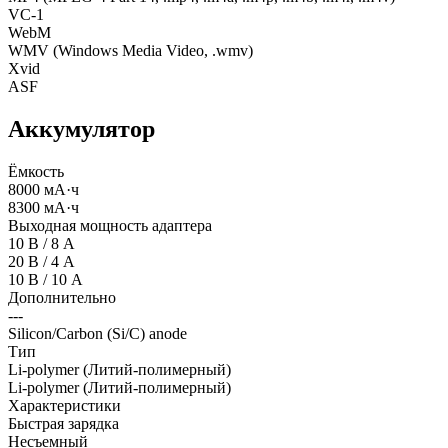
VC-1
WebM
WMV (Windows Media Video, .wmv)
Xvid
ASF
Аккумулятор
Ёмкость
8000 мА·ч
8300 мА·ч
Выходная мощность адаптера
10 В / 8 А
20 В / 4 А
10 В / 10 А
Дополнительно
---
Silicon/Carbon (Si/C) anode
Тип
Li-polymer (Литий-полимерный)
Li-polymer (Литий-полимерный)
Характеристики
Быстрая зарядка
Несъемный