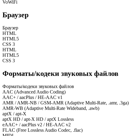
VoWiFi
Браузер
Браузер
HTML
HTML5
CSS 3
HTML
HTML5
CSS 3
Форматы/кодеки звуковых файлов
Форматы/кодеки звуковых файлов
AAC (Advanced Audio Coding)
AAC+ / aacPlus / HE-AAC v1
AMR / AMR-NB / GSM-AMR (Adaptive Multi-Rate, .amr, .3ga)
AMR-WB (Adaptive Multi-Rate Wideband, .awb)
aptX / apt-X
aptX HD / apt-X HD / aptX Lossless
eAAC+ / aacPlus v2 / HE-AAC v2
FLAC (Free Lossless Audio Codec, .flac)
MIDI