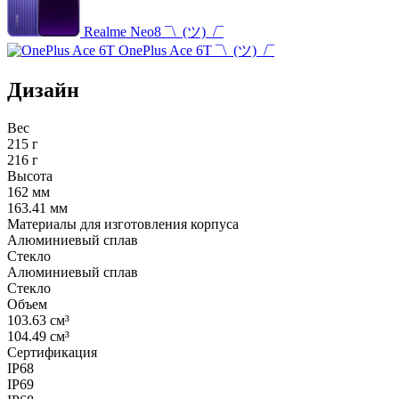
Realme Neo8
¯\_(ツ)_/¯
OnePlus Ace 6T
¯\_(ツ)_/¯
Дизайн
Вес
215 г
216 г
Высота
162 мм
163.41 мм
Материалы для изготовления корпуса
Алюминиевый сплав
Стекло
Алюминиевый сплав
Стекло
Объем
103.63 см³
104.49 см³
Сертификация
IP68
IP69