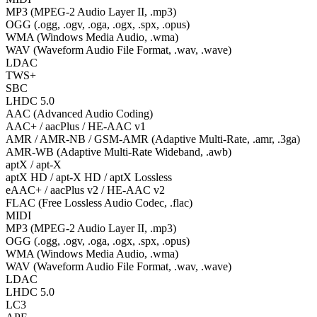
MP3 (MPEG-2 Audio Layer II, .mp3)
OGG (.ogg, .ogv, .oga, .ogx, .spx, .opus)
WMA (Windows Media Audio, .wma)
WAV (Waveform Audio File Format, .wav, .wave)
LDAC
TWS+
SBC
LHDC 5.0
AAC (Advanced Audio Coding)
AAC+ / aacPlus / HE-AAC v1
AMR / AMR-NB / GSM-AMR (Adaptive Multi-Rate, .amr, .3ga)
AMR-WB (Adaptive Multi-Rate Wideband, .awb)
aptX / apt-X
aptX HD / apt-X HD / aptX Lossless
eAAC+ / aacPlus v2 / HE-AAC v2
FLAC (Free Lossless Audio Codec, .flac)
MIDI
MP3 (MPEG-2 Audio Layer II, .mp3)
OGG (.ogg, .ogv, .oga, .ogx, .spx, .opus)
WMA (Windows Media Audio, .wma)
WAV (Waveform Audio File Format, .wav, .wave)
LDAC
LHDC 5.0
LC3