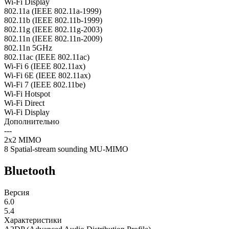
Wi-Fi Display
802.11a (IEEE 802.11a-1999)
802.11b (IEEE 802.11b-1999)
802.11g (IEEE 802.11g-2003)
802.11n (IEEE 802.11n-2009)
802.11n 5GHz
802.11ac (IEEE 802.11ac)
Wi-Fi 6 (IEEE 802.11ax)
Wi-Fi 6E (IEEE 802.11ax)
Wi-Fi 7 (IEEE 802.11be)
Wi-Fi Hotspot
Wi-Fi Direct
Wi-Fi Display
Дополнительно
---
2x2 MIMO
8 Spatial-stream sounding MU-MIMO
Bluetooth
Версия
6.0
5.4
Характеристики