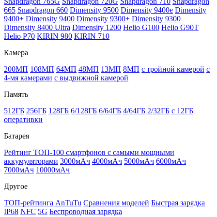
Snapdragon 765G
Snapdragon 720G
Snapdragon 710
Snapdragon
665
Snapdragon 660
Dimensity 9500
Dimensity 9400e
Dimensity
9400+
Dimensity 9400
Dimensity 9300+
Dimensity 9300
Dimensity 8400 Ultra
Dimensity 1200
Helio G100
Helio G90T
Helio P70
KIRIN 980
KIRIN 710
Камера
200МП
108МП
64МП
48МП
13МП
8МП
с тройной камерой
с
4-мя камерами
с выдвижной камерой
Память
512ГБ
256ГБ
128ГБ
6/128ГБ
6/64ГБ
4/64ГБ
2/32ГБ
с 12ГБ
оперативки
Батарея
Рейтинг ТОП-100 смартфонов с самыми мощными
аккумуляторами
3000мАч
4000мАч
5000мАч
6000мАч
7000мАч
10000мАч
Другое
ТОП-рейтинга AnTuTu
Сравнения моделей
Быстрая зарядка
IP68
NFC
5G
Беспроводная зарядка