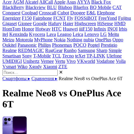
Acer
AGM
Alcatel
AllCall
Apple
Asus
AYYA
Black Fox
BlackBerry
Blackview
BLU
Bluboo
Bluefox
BQ Mobile
CAT
Conquest
Coolpad
Crosscall
Cubot
Doogee
E&L
Elephone
Energizer
F150
Fairphone
FCNT
Fly
FOSSiBOT
FreeYond
Fujitsu
Gigaset
Gionee
Google
Hafury
Haier
Highscreen
HiSense
HMD
HomTom
Honor
Hotwav
HTC
Huawei
iiiF150
Infinix
INOI
Irbis
itel
Kenxinda
Kyocera
Lava
Leagoo
Leica
Lenovo
LG
Meitu
Meizu
Motorola
MyPhone
Nokia
Nothing
nubia
OnePlus
Oppo
Oukitel
Panasonic
Philips
Phonemax
POCO
Poptel
Prestigio
Realme
REDMAGIC
RugGear
Runbo
Samsung
Sharp
Simple
Smartisan
Sony
T-Mobile
TCL
Tecno
teXet
TP-LINK
Ulefone
UMIDIGI
Unihertz
Vernee
Vertu
Vivo
VKworld
Vodafone
Volla
Vsmart
Wiko
Xgody
Xiaomi
ZTE
✕
Смартфоны
▸
Сравнения
▸
Realme Neo8 vs OnePlus Ace 6T
Realme Neo8 vs OnePlus Ace
6T