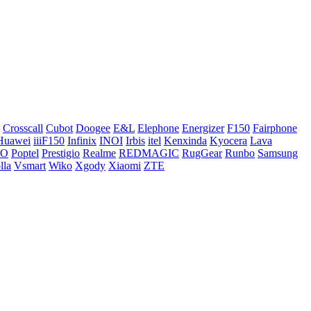
Crosscall
Cubot
Doogee
E&L
Elephone
Energizer
F150
Fairphone
Huawei
iiiF150
Infinix
INOI
Irbis
itel
Kenxinda
Kyocera
Lava
CO
Poptel
Prestigio
Realme
REDMAGIC
RugGear
Runbo
Samsung
lla
Vsmart
Wiko
Xgody
Xiaomi
ZTE