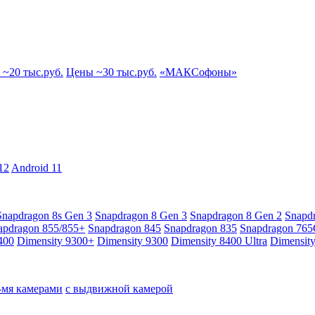
~20 тыс.руб.
Цены ~30 тыс.руб.
«МАКСофоны»
12
Android 11
Snapdragon 8s Gen 3
Snapdragon 8 Gen 3
Snapdragon 8 Gen 2
Snapd
apdragon 855/855+
Snapdragon 845
Snapdragon 835
Snapdragon 76
400
Dimensity 9300+
Dimensity 9300
Dimensity 8400 Ultra
Dimensit
4-мя камерами
с выдвижной камерой