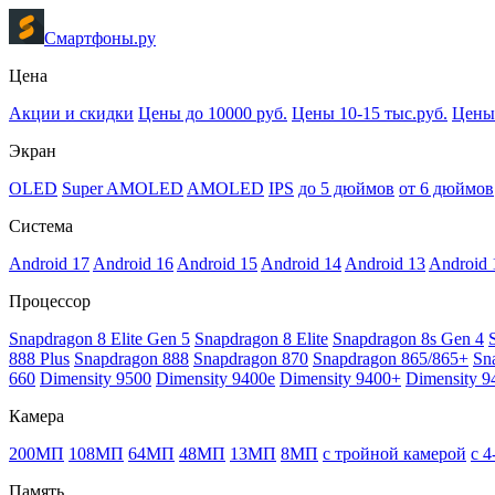
Смартфоны.ру
Цена
Акции и скидки
Цены до 10000 руб.
Цены 10-15 тыс.руб.
Цены 
Экран
OLED
Super AMOLED
AMOLED
IPS
до 5 дюймов
от 6 дюймов
Система
Android 17
Android 16
Android 15
Android 14
Android 13
Android 
Процессор
Snapdragon 8 Elite Gen 5
Snapdragon 8 Elite
Snapdragon 8s Gen 4
888 Plus
Snapdragon 888
Snapdragon 870
Snapdragon 865/865+
Sn
660
Dimensity 9500
Dimensity 9400e
Dimensity 9400+
Dimensity 9
Камера
200МП
108МП
64МП
48МП
13МП
8МП
с тройной камерой
с 
Память