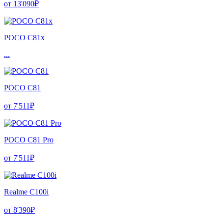
от 13'090₽
POCO C81x
...
POCO C81
от 7'511₽
POCO C81 Pro
от 7'511₽
Realme C100i
от 8'390₽