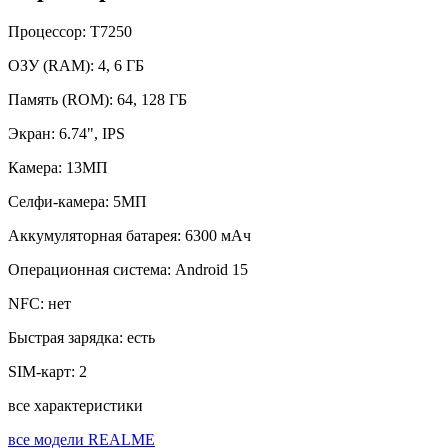
Процессор:
T7250
ОЗУ (RAM):
4, 6 ГБ
Память (ROM):
64, 128 ГБ
Экран:
6.74", IPS
Камера:
13МП
Селфи-камера:
5МП
Аккумуляторная батарея:
6300 мАч
Операционная система:
Android 15
NFC:
нет
Быстрая зарядка:
есть
SIM-карт:
2
все характеристики
все модели REALME