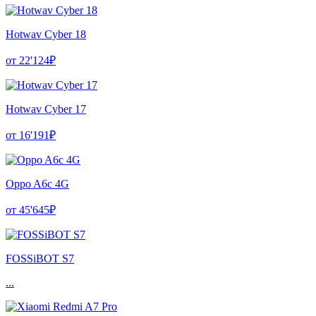
Hotwav Cyber 18
от 22'124₽
Hotwav Cyber 17
от 16'191₽
Oppo A6c 4G
от 45'645₽
FOSSiBOT S7
...