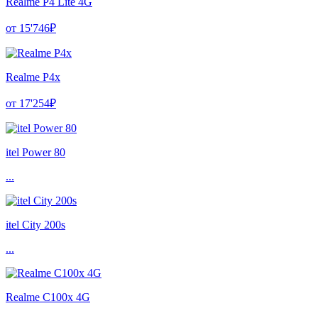
Realme P4 Lite 4G
от 15'746₽
Realme P4x
от 17'254₽
itel Power 80
...
itel City 200s
...
Realme C100x 4G