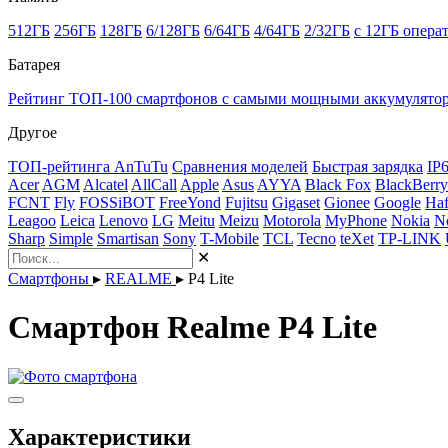
512ГБ
256ГБ
128ГБ
6/128ГБ
6/64ГБ
4/64ГБ
2/32ГБ
с 12ГБ опера
Батарея
Рейтинг ТОП-100 смартфонов с самыми мощными аккумулято
Другое
ТОП-рейтинга AnTuTu
Сравнения моделей
Быстрая зарядка
IP
Acer
AGM
Alcatel
AllCall
Apple
Asus
AYYA
Black Fox
BlackBerry
FCNT
Fly
FOSSiBOT
FreeYond
Fujitsu
Gigaset
Gionee
Google
Haf
Leagoo
Leica
Lenovo
LG
Meitu
Meizu
Motorola
MyPhone
Nokia
N
Sharp
Simple
Smartisan
Sony
T-Mobile
TCL
Tecno
teXet
TP-LINK
✕
Смартфоны
▸
REALME
▸
P4 Lite
Смартфон Realme P4 Lite
Характеристики