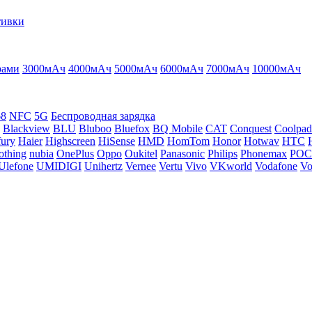
тивки
рами
3000мАч
4000мАч
5000мАч
6000мАч
7000мАч
10000мАч
68
NFC
5G
Беспроводная зарядка
Blackview
BLU
Bluboo
Bluefox
BQ Mobile
CAT
Conquest
Coolpad
ury
Haier
Highscreen
HiSense
HMD
HomTom
Honor
Hotwav
HTC
othing
nubia
OnePlus
Oppo
Oukitel
Panasonic
Philips
Phonemax
PO
Ulefone
UMIDIGI
Unihertz
Vernee
Vertu
Vivo
VKworld
Vodafone
Vo