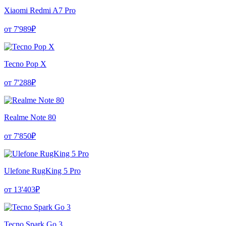
Xiaomi Redmi A7 Pro
от 7'989₽
Tecno Pop X
от 7'288₽
Realme Note 80
от 7'850₽
Ulefone RugKing 5 Pro
от 13'403₽
Tecno Spark Go 3