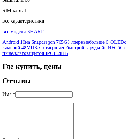
SIM-карт:
1
все характеристики
все модели SHARP
Android 10
на Snapdragon 765G
8-ядерные
больше 6"
OLED
с
камерой 48МП
3-х камерные
с быстрой зарядкой
с NFC
5G
с
пыле/влагозащитой IP68
128ГБ
Где купить, цены
Отзывы
Имя *