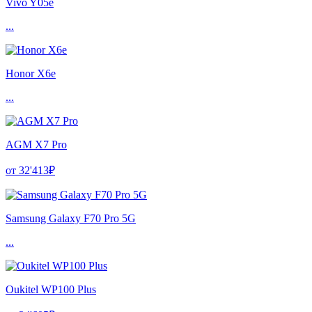
Vivo Y05e
...
Honor X6e
...
AGM X7 Pro
от 32'413₽
Samsung Galaxy F70 Pro 5G
...
Oukitel WP100 Plus