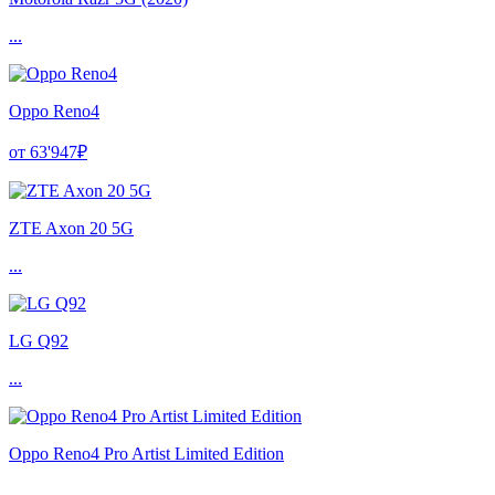
...
Oppo Reno4
от 63'947₽
ZTE Axon 20 5G
...
LG Q92
...
Oppo Reno4 Pro Artist Limited Edition
...