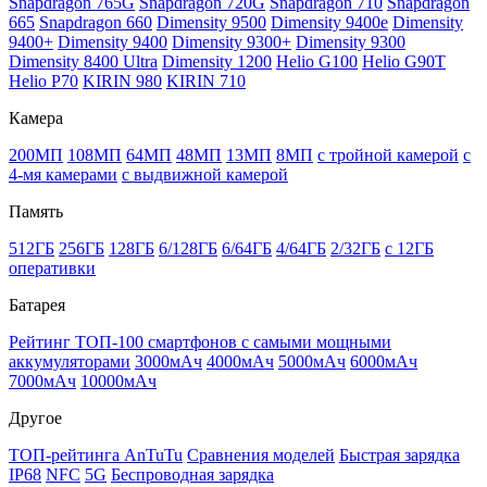
Snapdragon 765G
Snapdragon 720G
Snapdragon 710
Snapdragon
665
Snapdragon 660
Dimensity 9500
Dimensity 9400e
Dimensity
9400+
Dimensity 9400
Dimensity 9300+
Dimensity 9300
Dimensity 8400 Ultra
Dimensity 1200
Helio G100
Helio G90T
Helio P70
KIRIN 980
KIRIN 710
Камера
200МП
108МП
64МП
48МП
13МП
8МП
с тройной камерой
с
4-мя камерами
с выдвижной камерой
Память
512ГБ
256ГБ
128ГБ
6/128ГБ
6/64ГБ
4/64ГБ
2/32ГБ
с 12ГБ
оперативки
Батарея
Рейтинг ТОП-100 смартфонов с самыми мощными
аккумуляторами
3000мАч
4000мАч
5000мАч
6000мАч
7000мАч
10000мАч
Другое
ТОП-рейтинга AnTuTu
Сравнения моделей
Быстрая зарядка
IP68
NFC
5G
Беспроводная зарядка