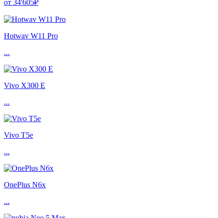
от 34'605₽
Hotwav W11 Pro
...
Vivo X300 E
...
Vivo T5e
...
OnePlus N6x
...