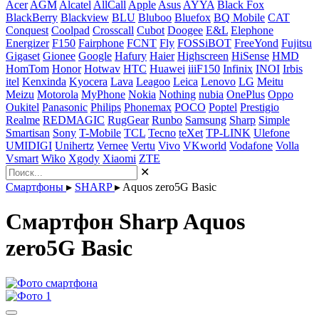
Acer
AGM
Alcatel
AllCall
Apple
Asus
AYYA
Black Fox
BlackBerry
Blackview
BLU
Bluboo
Bluefox
BQ Mobile
CAT
Conquest
Coolpad
Crosscall
Cubot
Doogee
E&L
Elephone
Energizer
F150
Fairphone
FCNT
Fly
FOSSiBOT
FreeYond
Fujitsu
Gigaset
Gionee
Google
Hafury
Haier
Highscreen
HiSense
HMD
HomTom
Honor
Hotwav
HTC
Huawei
iiiF150
Infinix
INOI
Irbis
itel
Kenxinda
Kyocera
Lava
Leagoo
Leica
Lenovo
LG
Meitu
Meizu
Motorola
MyPhone
Nokia
Nothing
nubia
OnePlus
Oppo
Oukitel
Panasonic
Philips
Phonemax
POCO
Poptel
Prestigio
Realme
REDMAGIC
RugGear
Runbo
Samsung
Sharp
Simple
Smartisan
Sony
T-Mobile
TCL
Tecno
teXet
TP-LINK
Ulefone
UMIDIGI
Unihertz
Vernee
Vertu
Vivo
VKworld
Vodafone
Volla
Vsmart
Wiko
Xgody
Xiaomi
ZTE
✕
Смартфоны
▸
SHARP
▸
Aquos zero5G Basic
Смартфон Sharp Aquos
zero5G Basic