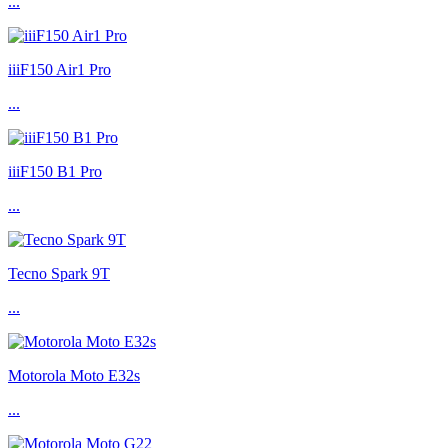
...
iiiF150 Air1 Pro
...
iiiF150 B1 Pro
...
Tecno Spark 9T
...
Motorola Moto E32s
...