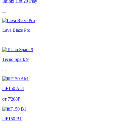
Infinix Hot 20 Play
...
Lava Blaze Pro
...
Tecno Spark 9
...
iiiF150 Air1
от 7'288₽
iiiF150 B1