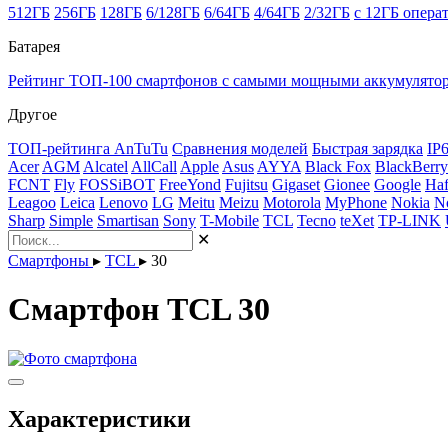
512ГБ
256ГБ
128ГБ
6/128ГБ
6/64ГБ
4/64ГБ
2/32ГБ
с 12ГБ опера
Батарея
Рейтинг ТОП-100 смартфонов с самыми мощными аккумулято
Другое
ТОП-рейтинга AnTuTu
Сравнения моделей
Быстрая зарядка
IP
Acer
AGM
Alcatel
AllCall
Apple
Asus
AYYA
Black Fox
BlackBerry
FCNT
Fly
FOSSiBOT
FreeYond
Fujitsu
Gigaset
Gionee
Google
Haf
Leagoo
Leica
Lenovo
LG
Meitu
Meizu
Motorola
MyPhone
Nokia
N
Sharp
Simple
Smartisan
Sony
T-Mobile
TCL
Tecno
teXet
TP-LINK
✕
Смартфоны
▸
TCL
▸
30
Смартфон TCL 30
Характеристики