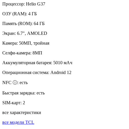
Процессор:
Helio G37
ОЗУ (RAM):
4 ГБ
Память (ROM):
64 ГБ
Экран:
6.7", AMOLED
Камера:
50МП, тройная
Селфи-камера:
8МП
Аккумуляторная батарея:
5010 мАч
Операционная система:
Android 12
NFC ⓘ:
есть
Быстрая зарядка:
есть
SIM-карт:
2
все характеристики
все модели TCL