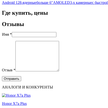
Android 12
8-ядерные
больше 6"
AMOLED
3-х камерные
с быстро
Где купить, цены
Отзывы
Имя *
Отзыв *
АНАЛОГИ И КОНКУРЕНТЫ
Honor X7a Plus