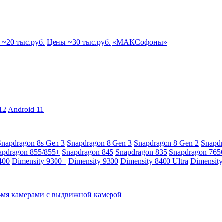
~20 тыс.руб.
Цены ~30 тыс.руб.
«МАКСофоны»
12
Android 11
Snapdragon 8s Gen 3
Snapdragon 8 Gen 3
Snapdragon 8 Gen 2
Snapd
apdragon 855/855+
Snapdragon 845
Snapdragon 835
Snapdragon 76
400
Dimensity 9300+
Dimensity 9300
Dimensity 8400 Ultra
Dimensit
4-мя камерами
с выдвижной камерой