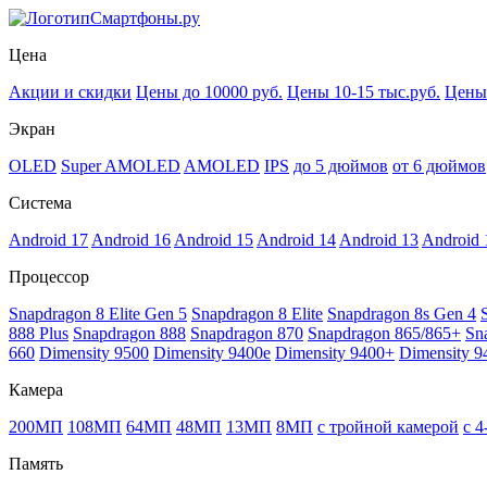
Смартфоны.ру
Цена
Акции и скидки
Цены до 10000 руб.
Цены 10-15 тыс.руб.
Цены 
Экран
OLED
Super AMOLED
AMOLED
IPS
до 5 дюймов
от 6 дюймов
Система
Android 17
Android 16
Android 15
Android 14
Android 13
Android 
Процессор
Snapdragon 8 Elite Gen 5
Snapdragon 8 Elite
Snapdragon 8s Gen 4
888 Plus
Snapdragon 888
Snapdragon 870
Snapdragon 865/865+
Sn
660
Dimensity 9500
Dimensity 9400e
Dimensity 9400+
Dimensity 9
Камера
200МП
108МП
64МП
48МП
13МП
8МП
с тройной камерой
с 
Память