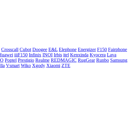
Crosscall
Cubot
Doogee
E&L
Elephone
Energizer
F150
Fairphone
Huawei
iiiF150
Infinix
INOI
Irbis
itel
Kenxinda
Kyocera
Lava
CO
Poptel
Prestigio
Realme
REDMAGIC
RugGear
Runbo
Samsung
lla
Vsmart
Wiko
Xgody
Xiaomi
ZTE