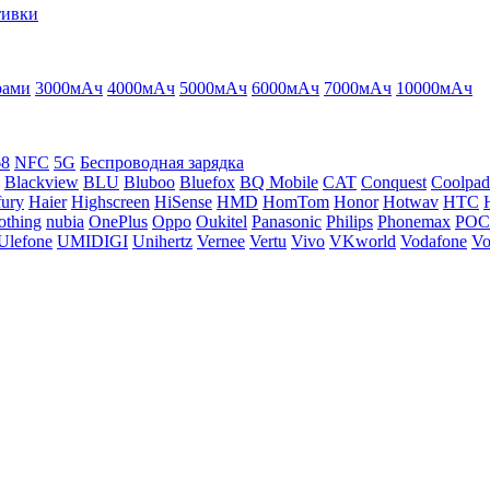
тивки
рами
3000мАч
4000мАч
5000мАч
6000мАч
7000мАч
10000мАч
68
NFC
5G
Беспроводная зарядка
Blackview
BLU
Bluboo
Bluefox
BQ Mobile
CAT
Conquest
Coolpad
ury
Haier
Highscreen
HiSense
HMD
HomTom
Honor
Hotwav
HTC
othing
nubia
OnePlus
Oppo
Oukitel
Panasonic
Philips
Phonemax
PO
Ulefone
UMIDIGI
Unihertz
Vernee
Vertu
Vivo
VKworld
Vodafone
Vo